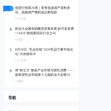
现货行情第26周｜零售低迷国产原料承
3
压，脱脂增产稀奶油过剩加剧
1 个月前
奶业大会聚焦奶酪高质量发展 妙可蓝多携
4
“13434”路线图回应行业之问
4 周前
8月20日 · 乳业在线“2026乳品宁夏市场论
5
坛”火热报名中
1 个月前
用”鲜立方”焕新产业升维与国乳消费——
6
新希望乳业亮相第十七届奶业大会暨2026
国民乳品消费周
3 周前
导航