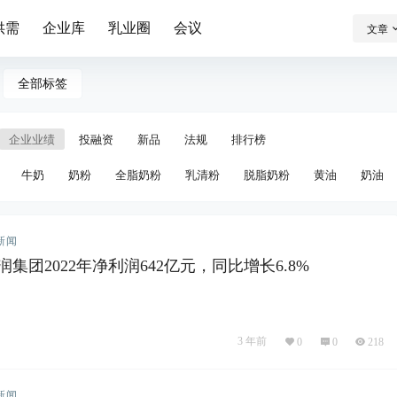
供需
企业库
乳业圈
会议
文章
全部标签
企业业绩
投融资
新品
法规
排行榜
牛奶
奶粉
全脂奶粉
乳清粉
脱脂奶粉
黄油
奶油
新闻
集团2022年净利润642亿元，同比增长6.8%
3 年前
0
0
218
新闻