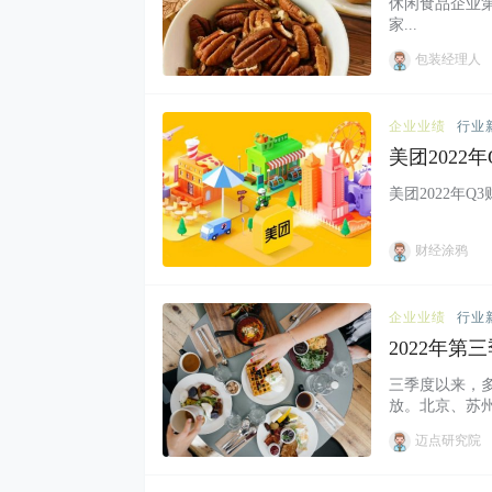
休闲食品企业第
家...
包装经理人
企业业绩
行业
美团202
配送订单数
美团2022年Q
财经涂鸦
企业业绩
行业
2022年
三季度以来，
放。北京、苏
许可流程、提供保
迈点研究院
产带来的经营压力
司第三季度财报