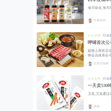
海天味业,海天味
中新经纬
企业业绩
行业
呷哺首次公
趁烧上海首店全
牌会员体系在今
证券日报网
企业业绩
行业
一天卖53
卫龙,卫龙通过港
新熵