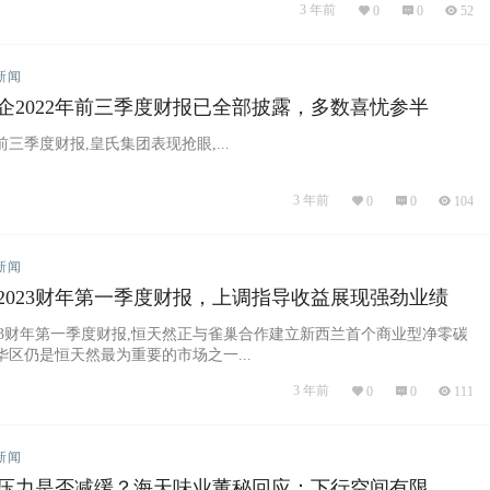
3 年前
0
0
52
新闻
乳企2022年前三季度财报已全部披露，多数喜忧参半
三季度财报,皇氏集团表现抢眼,...
3 年前
0
0
104
新闻
2023财年第一季度财报，上调指导收益展现强劲业绩
23财年第一季度财报,恒天然正与雀巢合作建立新西兰首个商业型净零碳
华区仍是恒天然最为重要的市场之一...
3 年前
0
0
111
新闻
压力是否减缓？海天味业董秘回应：下行空间有限