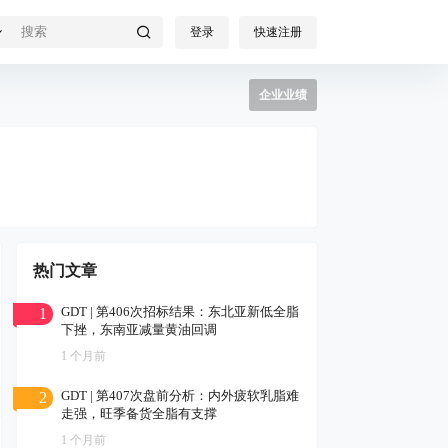
登录
快速注册
企业业绩
热门文章
GDT | 第406次招标结果：东北亚新低全脂
1
下挫，东南亚减量黄油回调
1 个月前
GDT | 第407次盘前分析：内外疲软乳脂难
2
走强，旺季备货全脂有支撑
1 个月前