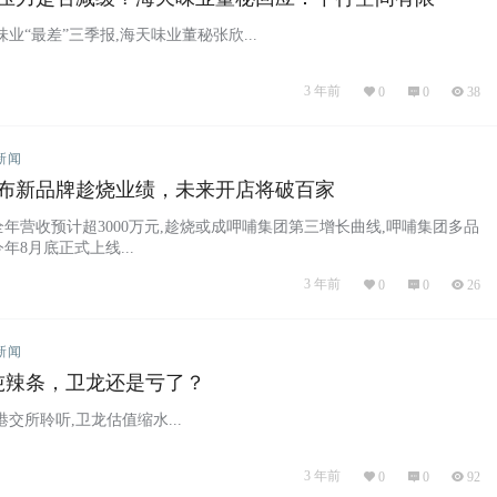
业“最差”三季报,海天味业董秘张欣...
3 年前
0
0
38
新闻
布新品牌趁烧业绩，未来开店将破百家
年营收预计超3000万元,趁烧或成呷哺集团第三增长曲线,呷哺集团多品
年8月底正式上线...
3 年前
0
0
26
新闻
0吨辣条，卫龙还是亏了？
交所聆听,卫龙估值缩水...
3 年前
0
0
92