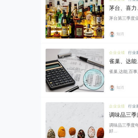
茅台、喜力
绩
茅台第三季度业绩
知消
企业业绩
行业
雀巢、达能
料粮食肉类
雀巢,达能,百事,
知消
企业业绩
行业
调味品三季
调味品三季度年
好...