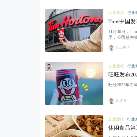
企业业绩
行业
Tims中国
11月30日，T
度，公司总净收入达
最高值。 Tims
Tims中国
店销售增长率为
5%，人力成本占
企业业绩
行业
旺旺发布2
旺旺2022年半
食评方
企业业绩
行业
休闲食品第
3家企业详