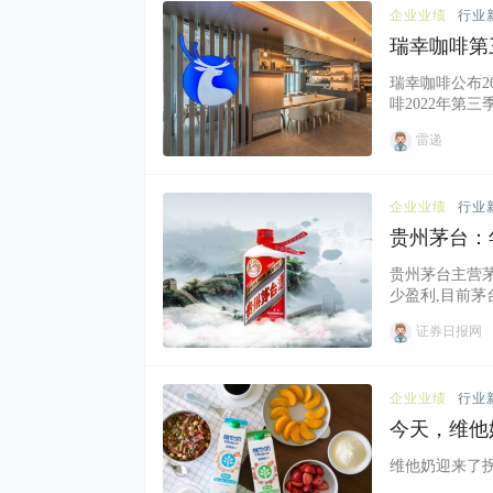
企业业绩
行业
瑞幸咖啡第三
瑞幸咖啡公布20
啡2022年第三
雷递
企业业绩
行业
贵州茅台：
贵州茅台主营茅
少盈利,目前茅
证券日报网
企业业绩
行业
今天，维他
维他奶迎来了拐