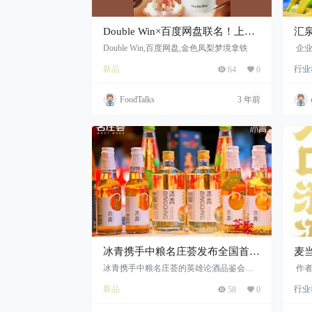
Double Win×百度网盘联名！上新
汇
金色凤梨梦境拿铁
示
Double Win,百度网盘,金色凤梨梦境拿铁
企业
中国
新品
行业
64
0
家会
酒水
FoodTalks
3 年前
冰青携手中粮名庄荟发布全国首款
麦
热饮青梅果酒
手
冰青携手中粮名庄荟的英雄论酒品鉴会举
作者
办,冰青发布全国首款热饮青梅果酒,冰青青
出新
“明
新品
行业
58
0
梅果酒与中粮名庄荟的战略合作正式开启
产品
高品