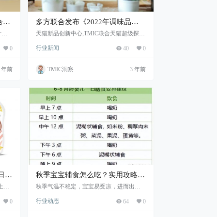
合中
多方联合发布《2022年调味品趋
势洞察》
针对
天猫新品创新中心,TMIC联合天猫超级探店
案,f
以及凯度,洞察调味品行业竞争格局,2022年
行业新闻
0
40
0
调味品趋势洞察
3 年前
TMIC洞察
3 年前
日谷
秋季宝宝辅食怎么吃？实用攻略来
了！（附10道营养食谱）
市,
秋季气温不稳定，宝宝易受凉，进而出现
腹泻、感冒等症状，及时补充充足均衡的
行业动态
0
64
0
营养相当关键。尤其是对于已经添加辅食
的宝宝，营养来源更为多样，科学添加辅