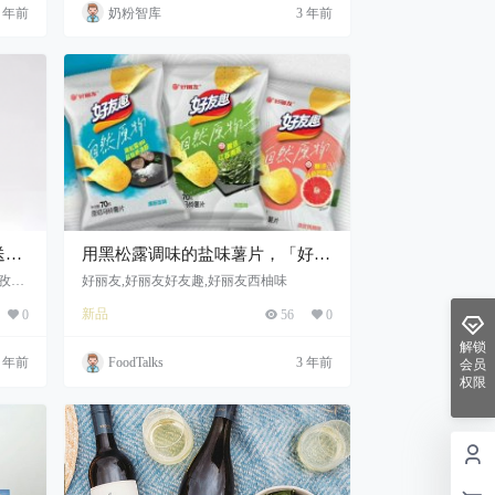
食的重要性，这时就凸显出来了~
3 年前
奶粉智库
3 年前
送达
用黑松露调味的盐味薯片，「好友
趣」推出三种新口味薯片
甘孜州
好丽友,好丽友好友趣,好丽友西柚味
、消
新品
0
56
0
全力
解锁
3 年前
FoodTalks
3 年前
会员
权限