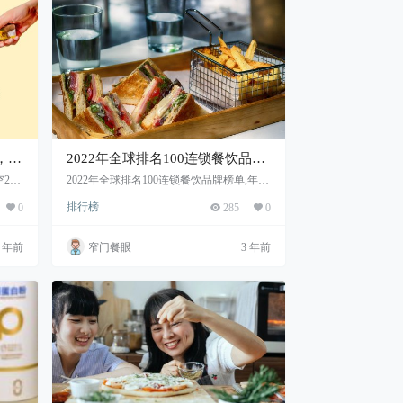
15
2022年全球排名100连锁餐饮品牌
榜单揭晓！
20
2022年全球排名100连锁餐饮品牌榜单,年轻
化趋势明显,中国餐饮市场连锁化进程不断
排行榜
0
285
0
加速
3 年前
窄门餐眼
3 年前