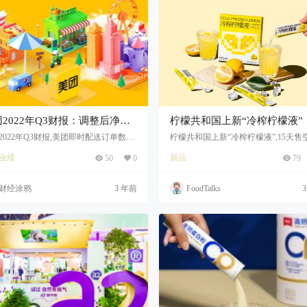
2022年Q3财报：调整后净利
柠檬共和国上新“冷榨柠檬液”，
35亿实现扭亏为盈，美团即时配
天售出20万袋
2022年Q3财报,美团即时配送订单数增
柠檬共和国上新“冷榨柠檬液”,15天售空
50亿,美团扭亏为盈
万袋,更方便、更好喝、更高维C
订单数增长至50亿笔
业绩
新品
50
0
79
财经涂鸦
3 年前
FoodTalks