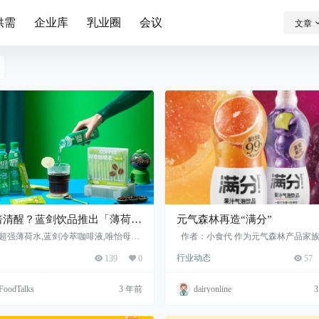
供需
企业库
乳业圈
会议
文章
倍清醒？蓝剑饮品推出「薄荷美
元气森林再造“满分”
」组合装
超强薄荷水,蓝剑冷萃咖啡液,唯怡母公
作者：小食代 作为元气森林产品家
剑饮品
款含糖的饮料，满分果汁气泡饮低调
行业动态
139
0
57
成了一次“变身”。 95后的小彭一直是
果汁气泡...
FoodTalks
3 年前
dairyonline