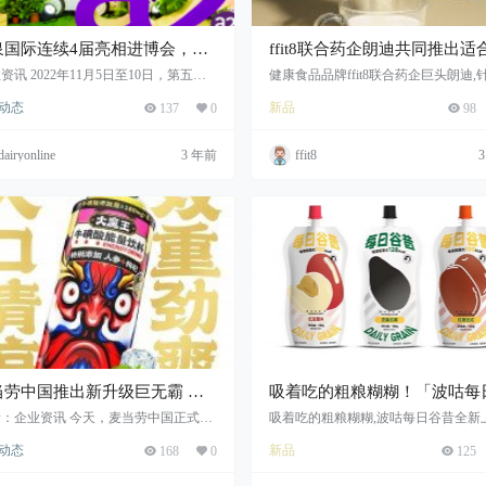
泉国际连续4届亮相进博会，展
ffit8联合药企朗迪共同推出适
品牌多元化、年轻化
国长辈的“高钙蛋白粉”
资讯 2022年11月5日至10日，第五届
健康食品品牌ffit8联合药企巨头朗迪,
国际进口博览会（简称“进博会”）于国
骨骼肌养护研发提出多重营养CP组合方
动态
新品
137
0
98
展中心（上海）举行。 作为中国香港
fit8用科技创新强势助力营养保健领域
代理...
dairyonline
3 年前
ffit8
当劳中国推出新升级巨无霸 携
吸着吃的粗粮糊糊！「波咕每
乒乓球世界冠军马龙带来霸气
昔」全新上市
：企业资讯 今天，麦当劳中国正式推
吸着吃的粗粮糊糊,波咕每日谷昔全新上
升级巨无霸，对巨无霸的烹饪工艺和
满满全谷物粗粮
星热爱之选”
动态
新品
168
0
125
口感进行了优化，并延续了巨无霸的
质食材、经...