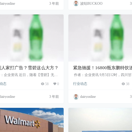
dairyonline
3 年前
波咕BUCKOO
别人家打广告？雪碧这么大方？
紧急驰援！16800瓶东鹏特饮
四川泸定
：企业资讯 近日，随着【雪碧】无糖
作者：企业资讯 9月5日12时，四川
心裁的创意视频与“扫任意汽水，赢雪
泸定县发生6.8级地震，武警、解放军
动态
行业动态
58
0
38
糖”活动的同步上线，一个所有人都闻
防、民兵等各方救援力量紧急赴川，
闻的问题...
搜救和转移被...
dairyonline
3 年前
dairyonline