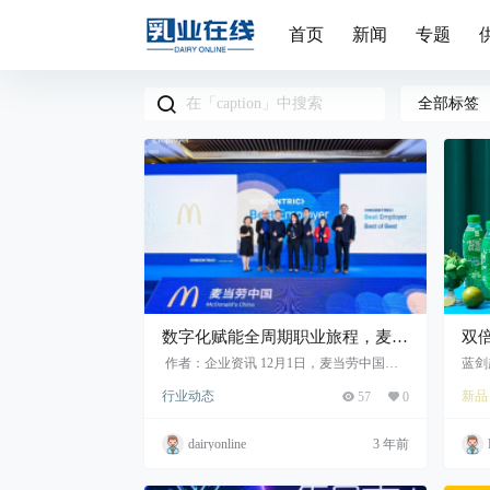
首页
新闻
专题
全部标签
数字化赋能全周期职业旅程，麦当
双
劳中国荣膺凯信睿“2022年雇主之
式
作者：企业资讯 12月1日，麦当劳中国第
蓝剑
九次荣登凯信睿（Kincentric）中国最佳雇
司蓝
星”殊荣
行业动态
新品
57
0
主榜单，并首次获得“雇主之星”荣誉。该榜
单的评审包...
dairyonline
3 年前