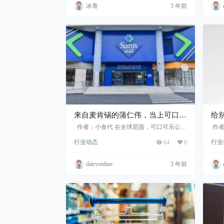
冰青
3 年前
来自麦肯锡的蒲仁伟，当上可口可
给
乐公司全球副总裁
作者：小食代 在全球层面，可口可乐公司
作者
一下新增了三位“VP”（副总裁），其中一
别出
行业动态
行业
64
0
位是原麦肯锡驻上海分公司全球董事合伙
碧无
人蒲仁伟（Fel...
所未
dairyonline
3 年前