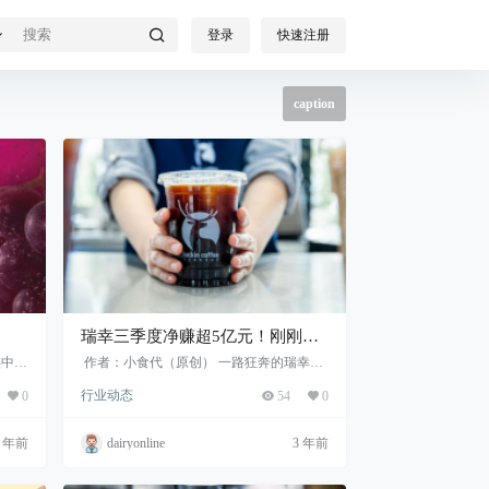
登录
快速注册
caption
瑞幸三季度净赚超5亿元！刚刚，
CEO剧透将放开新一轮加盟名额
族中首
作者：小食代（原创） 一路狂奔的瑞幸，
地完
业绩越来越好看了。 今天，这家拥有超过7
行业动态
0
54
0
满分
800家门店的中国咖啡连锁企业报告了截至
9月30日...
3 年前
dairyonline
3 年前