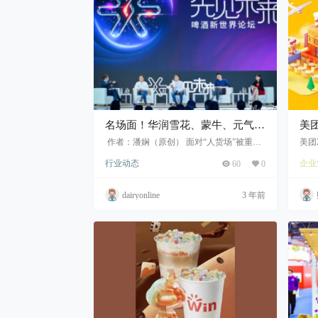
名场面！华润雪花、蒙牛、元气森
美团
林的“掌门人”同框了
润
作者：潘娴（原创） 面对“人货场”被重构
美团
的快消新世界，来自啤酒、乳业、饮料这
长至
送
行业动态
企业
60
0
些宽阔赛道的佼佼者都有哪些思考呢？ 在
昨日由华润...
dairyonline
3 年前