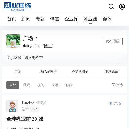
首页
新闻
专题
供需
企业库
乳业圈
会议
广场
发布话题
dairyonline
(圈主)
公共区域，请文明发言!
广场
加入的圈子
创建的圈子
我的话题
全部
我说
提问
投票
你猜
筛选
Lucine
管理员
广场
初中
Lv2
全球乳业前 20 强