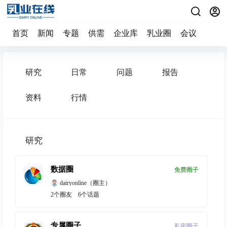
首页
新闻
专题
供需
企业库
乳业圈
会议
研究
日常
问题
报告
资料
行情
研究
数据圈
免费圈子
dairyonline
（圈主）
2
个圈友
6
个话题
专属圈子
私密圈子