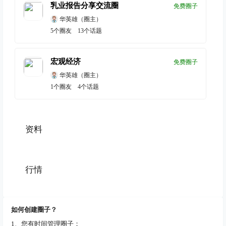
乳业报告分享交流圈
免费圈子
华英雄
（圈主）
5
个圈友
13
个话题
宏观经济
免费圈子
华英雄
（圈主）
1
个圈友
4
个话题
资料
行情
如何创建圈子？
1、您有时间管理圈子；