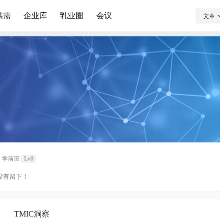
供需
企业库
乳业圈
会议
文章
学前班
Lv0
没有留下！
TMIC洞察
：