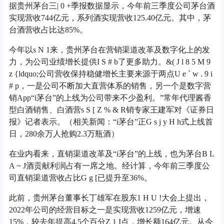
据贵州茅台三
| 0 +
季报数据显示，今年前三季度公司茅台酒
实现营收744亿元，系列酒实现营收125.40亿元。其中，茅
台酒营收占比达85%。
今年以
s N 1
来，贵州茅台在营销渠道改革及数字化上的发
力，为公司业绩增长提供
I S # b
了更多助力。&
( J l 8 5 M 9
z {
ldquo;公司营收保持稳健增长主要来源于两点
U e ` w . 9 i
# p
，一是公司不断加大直营体系的销售，另一个是数字营
销App“i茅台”的上线为公司带来不少盈利。”常年代理酱香
型白酒销售、白酒营
s S [ Z % & R
销专家王建军对《证券日
报》记者表示。（相关新闻：“i茅台”正
G s j y H h
式上线首
日，280余万人抢购2.3万瓶酒）
在业内看来，直销渠道改革及“i茅台”的上线，也为茅台
B L
A ~ J
酒贡献利润占有一席之地。经计算，今年前三季度公
司直销渠道营收占比
G g [
已提升至36%。
此前，贵州茅台董事长丁雄军在股东
1 H U !
大会上提出，
2022年公司的经营目标之一是实现营收1259亿元，增速
15%，较去年提高4.5个百分
Z } I
点，增长额164亿元。从今