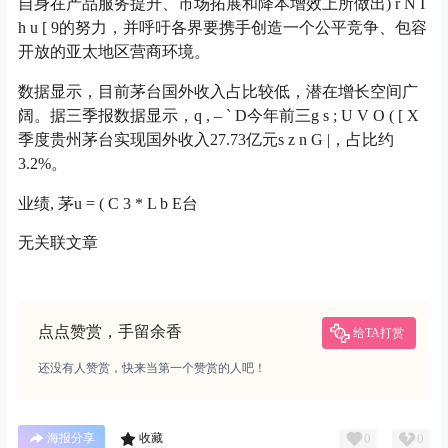
自身在产品服务提升、市场拓展和降本增效上所做出
) r N I
h u [ 9
的努力，并呼吁各界要携手创造一个公平竞争、包容
开放的亚太地区营商环境。
数据显示，目前茅台国外收入占比较低，潜在增长空间广
阔。据三季报数据显示，
q , – ` D
今年前三
g s ; U V O ( [ X
季度贵州茅台实现国外收入27.73亿元
s z n G |
，占比约
3.2%。
业绩, 茅
u = ( C 3 * L b E
台
无关联文章
点点赞赏，手留余香
给TA打赏
还没有人赞赏，快来当第一个赞赏的人吧！
0
0
海报分享
收藏