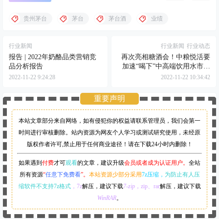
贵州茅台
茅台
茅台酒
业绩
行业新闻
行业新闻
行业动态
报告 | 2022年奶酪品类营销竞
再次亮相糖酒会！中粮悦活要
品分析报告
加速“喝下”中高端饮用水市场
份额
2022-11-22 9:24:28
2022-11-22 10:34:42
重要声明
本站文章部分来自网络，如有侵犯你的权益请联系管理员，
我们会第一
时间进行审核删除。站内资源为网友个人学习或测试研究使用，未经原
版权作者许可,禁止用于任何商业途径！请在下载24小时内删除！
如果遇到
付费
才可
观看
的文章，建议升级
会员或者成为认证用户。
全站
所有资源
“
任意下免费看
”。
本站资源少部分采用
7z压缩，
为防止有人压
缩软件不支持7z格式
，7z
解压，建议下载
7-zip
，zip、rar
解压，建议下载
WinRAR
。