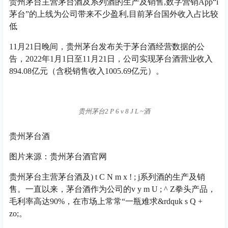
贵州茅台主营茅台酒及系列酒的生产及销售,数字营销App“i
茅台”的上线为公司带来不少盈利,目前茅台国外收入占比较
低
11月21日晚间，贵州茅台发布关于茅台酒经营数据的公
告，2022年1月1日至11月21日，公司实现茅台酒营业收入
894.08亿元（含税销售收入1005.69亿元）。
贵州茅台
2 P 6 v 8 J L ~
酒
贵州茅台酒
图片来源：贵州茅台酒官网
贵州茅台主营茅台酒及
) t C N m x ! ; j
系列酒的生产及销
售。一直以来，茅台酒作为公司的
v y m U ; ^ Z
拳头产品，
毛利率高达90%，在市场上常常“一瓶难求&rdqu
k s Q +
z
o;。