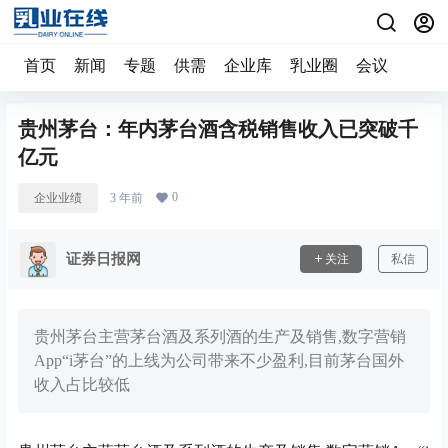
首页
新闻
专题
供需
企业库
乳业圈
会议
贵州茅台：年内茅台酒含税销售收入已突破千
亿元
0
企业业绩
3 年前
证券日报网
关注
私信
贵州茅台主营茅台酒及系列酒的生产及销售,数字营销
App“i茅台”的上线为公司带来不少盈利,目前茅台国外
收入占比较低