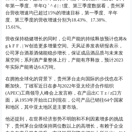
年第一季度、半年
Q ` ^ d | : !
度、第三季度数据看，贵州茅
台营收增速均已超过15%的增速目标，第一季度、半年
度、第三季度的营收增速分别为18.43%、17.38%、
15.61%。
营收保持稳健增长的同时，公司产能的持续释放预计也将
&
g k F F . | W
创造更多增量空间。天风证券发表研报表示，
公司茅台酒基酒储能稳步增长，保证成品酒品质与未来发
展空间；系列酒产量整体上行，产能有序释放，预计2023
年实际产能将达6.6万吨。
在拥抱全球化的背景下，贵州茅台走向国际的步伐也在不
断加快。丁雄军近日在参与2022年亚太经济合作组织
(APEC)工商领导人峰会上发言称，在产品出
C T z / z
口方
面，从1953年开始出口到现在，公司产品已销往64个国家
和地区，其中亚太地区是主要市场。
他还提到，在世界经济形势不明朗和不利因素增多的挑战
下，贵州茅台业绩保持两位数以上的高增长，有赖于企业