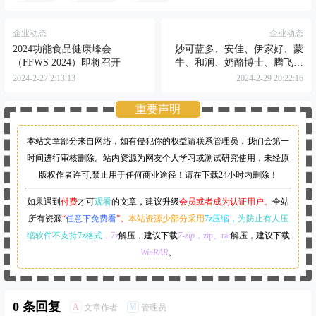
企业动态
企业动态
2024功能食品健康峰会
妙可蓝多、安佳、伊家好、蒙
（FFWS 2024）即将召开
牛、和润、奶酪博士、腾飞铭
记、妙飞、艾恩摩尔等已报名
2024-2-27 2:13:13
2024-2-29 20:22:16
“Cheese Talking”奶酪产品十佳
评选
重要声明
本站文章部分来自网络，如有侵犯你的权益请联系管理员，
我们会第一
时间进行审核删除。站内资源为网友个人学习或测试研究使用，未经原
版权作者许可,禁止用于任何商业途径！请在下载24小时内删除！
如果遇到
付费
才可
观看
的文章，建议升级
会员或者成为认证用户。
全站
所有资源
“
任意下免费看
”。
本站资源少部分采用
7z压缩，
为防止有人压
缩软件不支持7z格式
，7z
解压，建议下载
7-zip
，zip、rar
解压，建议下载
WinRAR
。
0 条回复
A
M
文章作者
管理员