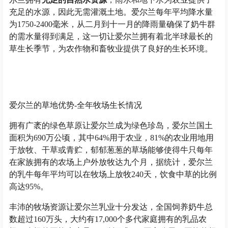
充足的水源，因此无需灌溉土地。爱尔兰每年平均降水量
为1750-2400毫米，从二月到十一月的降雨量确保了奶牛群
的需水量得到满足，这一切让爱尔兰拥有着北半球最长的
草生长季节，为农作物和畜牧业提供了良好的生长环境。
爱尔兰的草地优势-全年牧场生长情况
拥有广袤的绿色草原让爱尔兰成为绿色珍岛，爱尔兰国土
面积为690万公顷，其中64%用于农业，81%的农业用地用
于放牧、干草或青贮，郁郁葱葱的草场能够使得牛只每年
在家族拥有的农场上户外放牧达九个月，据统计，爱尔兰
的乳牛每年平均可以在牧场上放牧240天，饮食中草的比例
高达95%。
丰沛的牧场资源让爱尔兰乳业十分发达，全国饲养奶牛总
数超过160万头，大约有17,000个多代家庭拥有的乳品农