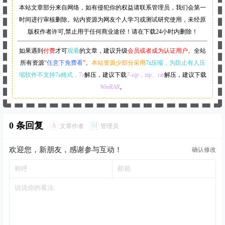
本站文章部分来自网络，如有侵犯你的权益请联系管理员，
我们会第一
时间进行审核删除。站内资源为网友个人学习或测试研究使用，未经原
版权作者许可,禁止用于任何商业途径！请在下载24小时内删除！
如果遇到
付费
才可
观看
的文章，建议升级
会员或者成为认证用户。
全站
所有资源
“
任意下免费看
”。
本站资源少部分采用
7z压缩，
为防止有人压
缩软件不支持7z格式
，7z
解压，建议下载
7-zip
，zip、rar
解压，建议下载
WinRAR
。
0 条回复
A
M
文章作者
管理员
欢迎您，新朋友，感谢参与互动！
确认修改