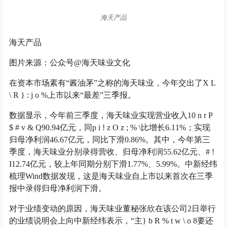
海天产品
海天产品
图片来源：公众号@海天味业文化
在资本市场素有“酱油茅”之称的海天味业，今年交出了
X L
\ R } : j o %
上市以来“最差”三季报。
数据显示，今年前三季度，海天味业实现营业收入1
0 n r P
$ # v & Q
90.94亿元，同
p i ! z O z ; % \
比增长6.11%；实现
归母净利润46.67亿元，同比下滑0.86%。其中，今年第三
季度，海天味业分别录得营收、归母净利润55.62亿元、
# !
I
12.74亿元，较上年同期分别下滑1.77%、5.99%。中新经纬
梳理Wind数据发现，这是海天味业自上市以来首次在三季
报中录得归母净利润下滑。
对于业绩变动的原因，海天味业董秘张欣在该公司2日举行
的业绩说明会上向中新经纬表示，“主
} b R % t w \ o 8
要还