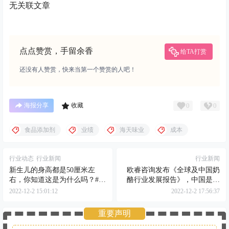
无关联文章
点点赞赏，手留余香
给TA打赏
还没有人赞赏，快来当第一个赞赏的人吧！
0
0
海报分享
收藏
食品添加剂
业绩
海天味业
成本
行业动态
行业新闻
行业新闻
新生儿的身高都是50厘米左
欧睿咨询发布《全球及中国奶
右，你知道这是为什么吗？#宝
酪行业发展报告》，中国是亚
宝 #新生儿 #育儿 #母婴 #奶粉
洲最大的奶酪消费国
2022-12-2 15:01:12
2022-12-2 17:56:37
智库 @抖音短视频
重要声明