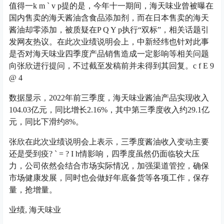
值得一
k m ` v p
提的是，今年十一期间，海天味业曾被曝在
国内售卖的海天酱油含食品添加剂，而在日本售卖的海天
酱油却零添加，被质疑在
P Q Y p
执行“双标”，相关话题引
发网友热议。在此次业绩说明会上，中新经纬也针对此事
是否对海天味业四季度产品销售造成一定影响等相关问题
向张欣进行提问，不过截至发稿前并未得到其回复。
c f E 9
@ 4
数据显示，2022年前三季度，海天味业酱油产品实现收入
104.03亿元，同比增长2.16%，其中第三季度收入约29.1亿
元，同比下滑约8%。
张欣在此次业绩说明会上表示，三季度酱油收入变动主要
还是受到疫
? ` = ? I h
情影响，四季度虽然仍面临较大压
力，公司依然会结合市场实际情况，加强渠道管控，确保
市场健康发展，同时也会做好年底备货等各项工作，保存
量，抢增量。
业绩, 海天味业