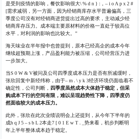
是受到疫情的影响，餐饮影响很大
\ % d n } :
，
– i o A p x 2 #
[
需求减弱，另一方面，因为经销商库存水平普遍偏高，三
季度公司没有对经销商进货提出过高的要求，主动减少经
销商库存压力。成本端主要原材料的价格一直处于较高位
水平，对利润的影响也比较大。”
海天味业在半年报中也曾提到，原本已经高企的成本今年
继续超预期上涨，产品盈利能力被压缩，公司经营压力进
一步加大。
当
S 0 W & V
被问及公司四季度成本压力是否有所减缓时，
张欣回复中新经纬称，由于
– m . \ y k 3
经济环境仍面临着不
确定性，公司判断，
四季度虽然成本大体趋于稳定，但采
购成本下行的空间有限，难以呈现趋势性下降，四季度仍
然面临较大的成本压力。
此外，张欣在此次业绩说明会上还提到，从今年下半年的
成
h q J 5 – s b L 2
本走
7 [ 0 1 E w T . _
势来看，初步判断明
年上半年整体成本趋于稳定。