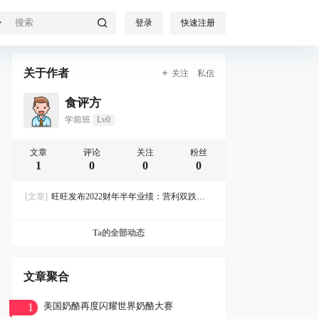
登录
快速注册
关于作者
关注
私信
食评方
学前班
Lv0
文章
评论
关注
粉丝
1
0
0
0
[文章]
旺旺发布2022财年半年业绩：营利双跌，
旺仔牛奶下滑明显
Ta的全部动态
文章聚合
美国奶酪再度闪耀世界奶酪大赛
1