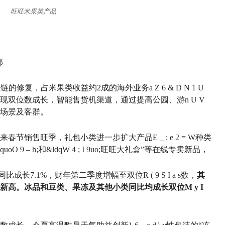
旺旺米果类产品
部
应链的修复，占米果类收益约2成的海外业务
a Z 6 & D N 1 U
现双位数成长，智能售货机渠道，通过提高公园、游
n U V
场景及客群。
迎来春节销售旺季，礼包小类进一步扩大产品
E _ : e 2 = W
种类
uo
O 9 – h
;和&ldq
W 4 ; I 9
uo;旺旺大礼盒”等在线专卖新品，
，同比成长7.1%，财年第二季度增幅至双位
R ( 9 S I a s
数，
其
新高。冰品和豆类、果冻及其他小类同比均成长双位
M y I