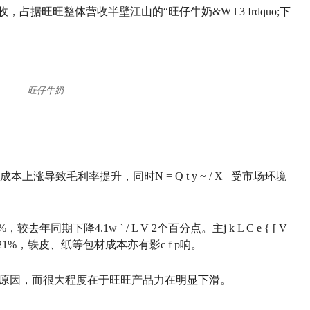
亿元营收，占据旺旺整体营收半壁江山的“旺仔牛奶&
W l 3 I
rdquo;下
旺仔牛奶
成本上涨导致毛利率提升，同时
N = Q t y ~ / X _
受市场环境
%，较去年同期下降4.1
w ` / L V 2
个百分点。主
j k L C e { [ V
21%，铁皮、纸等包材成本亦有影
c f p
响。
的原因，而很大程度在于旺旺产品力在明显下滑。