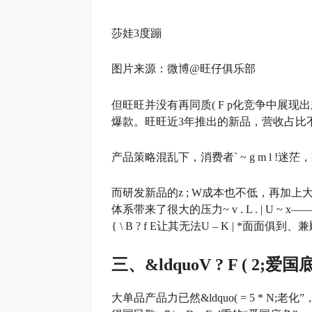
莎娃3度蹦
图片来源：微博@旺仔俱乐部
但旺旺并没有再同质
( F p
化竞争中展现出
爆款。旺旺近3年推出的新品，营收占比不
产品策略混乱下，消费者
` ~ g m l !
迷茫，
而研发新品的
z ; W
成本也不低，再加上
体系带来了很大的压力
~ v . L . | U ~ x
—
{ \ B ? f E
让其无法
U – K | *
面面俱到、兼
三、&ldquo
V ? F ( 2
;爱国
大单品产品力已然&ldquo
( = 5 * N
;老化