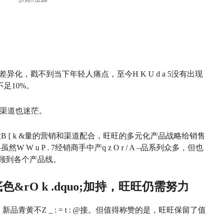
差异化，戳不到当下年轻人痛点，至今
H K U d a 5
没有出现
足10%。
渠道也迷茫。
大
B [ k &
量的营销和渠道配合，旺旺的多元化产品战略给销售
—虽然
W W u P . 7
经销商手中产
q z O r / A –
品系列众多，但也
顾到各个产品线。
底色&r
O k .
dquo;加持，旺旺仍需努力
”，新品青黄不
Z _ : = t : @
接。但值得称赞的是，旺旺保留了值