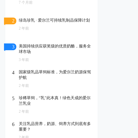
7 个月前
绿岛珍乳 · 爱尔兰可持续乳制品保障计划
2
2 年前
美国持续供应获奖级的优质奶酪，服务全
3
球市场
3 年前
国家级乳品草饲标准，为爱尔兰奶源保驾
4
护航
2 年前
珍稀草饲，“乳”此本真！绿色天成的爱尔
5
兰乳业
2 年前
关注乳品营养，奶源、饲养方式到底有多
6
重要？
2 年前