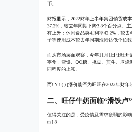
币。
财报显示，2022财年上半年集团销货成本6
37.2%，较去年同期下降3.8个百分点
有上升；休闲食品类毛利率42.2%，较
子等使用成本较去年同期涨幅达低个位数
而从市场层面观察，今年11月1日旺旺
零食，雪饼、QQ糖、挑豆、煎斗、厚烧
同程度的上涨。
而
! Y ! ( ) [
涨价能否为旺旺在2022年财
二、旺仔牛奶面临“滑铁卢”
值得关注的是，受疫情及需求疲弱的影响
m [ 8