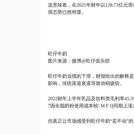
这意味着，在2021年财年以128.73
滑态势已然明显。
旺仔牛奶
图片来源：微博@旺仔俱乐部
旺仔牛奶业绩的下滑，财报给出的解释是
影响，传统渠道衰退导致动销疲软。
2022财年上半年乳品及饮料类毛利率45.3
7
因全脂奶粉使用成本较
\ M F Q
同期上涨
但真正让市场感受到旺仔牛奶“卖不动”