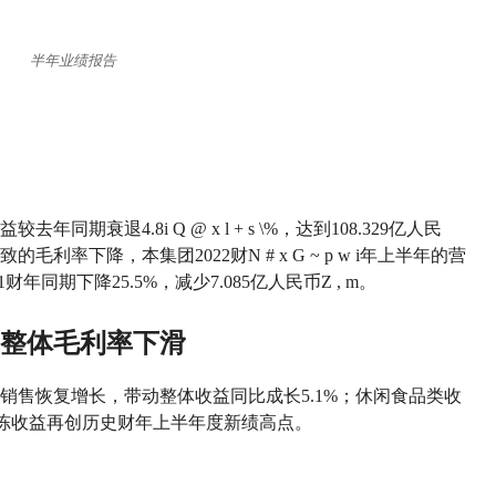
半年业绩报告
益较去年同期衰退4.8
i Q @ x l + s \
%，达到108.329亿人民
的毛利率下降，本集团2022财
N # x G ~ p w i
年上半年的营
1财年同期下降25.5%，减少7.085亿人民币
Z , m
。
整体毛利率下滑
销售恢复增长，带动整体收益同比成长5.1%；休闲食品类收
冻收益再创历史财年上半年度新绩高点。