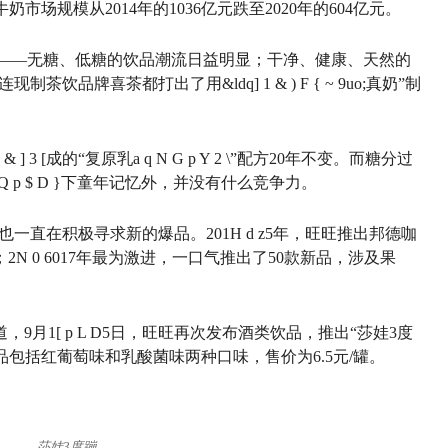
奶市场规模从2014年的1036亿元跌至2020年的604亿元。
——无糖、低糖的饮品潮流日益明显；干净、健康、天然的
连现制茶饮品牌喜茶都打出了用&ldq
] 1 & ) F { ~ 9
uo;真奶”制
 & ] 3 [
成的“复原乳
a q N G p Y 2 \
”配方20年不变。而糖分过
 Q p $ D }
下童年记忆外，并没有什么竞争力。
也一直在积极寻求新的爆品。201
H d z
5年，旺旺推出邦德咖
；2
N 0 6
017年最为激进，一口气推出了50款新品，涉及果
，9月1
[ p L D
5日，旺旺再次发布酒类饮品，推出“莎娃3度
新品包括红葡萄味和乳酸菌味两种口味，售价为6.5元/罐。
莎娃3度蹦