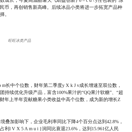
数成长，今夏高温酷暑天气助益创新
} 6 – c d \ y
性包装的“冻
亿人民币，再创销售新高峰。后续冰品小类将进一步拓宽产品种
择。
旺旺冰类产品
p m
长中个位数，财年第二季度
y X k J v
成长增速至双位数，
持续优化升级产品，富含100%果汁的“QQ果汁软糖”、“超
22财年上半年贡献糖果小类收益中高个位数，成为新的增长
Z
c
境叠加影响下，企业毛利率同比下降4个百分点达到42.8%，
应占利
l V X 5 A m u i }
润同比衰退23.6%，达到15.961亿人民