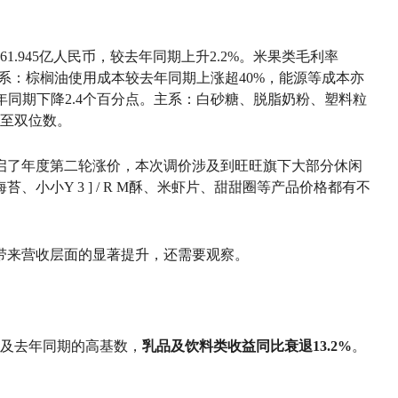
1.945亿人民币，较去年同期上升2.2%。米果类毛利率
。主系：棕榈油使用成本较去年同期上涨超40%，能源等成本亦
去年同期下降2.4个百分点。主系：白砂糖、脱脂奶粉、塑料粒
至双位数。
开启了年度第二轮涨价，本次调价涉及到旺旺旗下大部分休闲
海苔、小小
Y 3 ] / R M
酥、米虾片、甜甜圈等产品价格都有不
年带来营收层面的显著提升，还需要观察。
及去年同期的高基数，
乳品及饮料类收益同比衰退13.2%
。