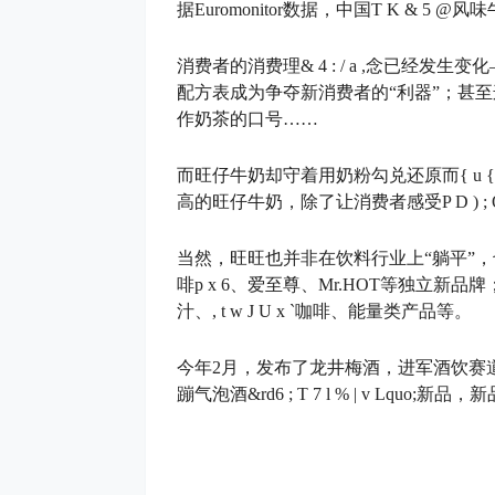
据Euromonitor数据，中国
T K & 5 @
风味牛
消费者的消费理
& 4 : / a ,
念已经发生变化
配方表成为争夺新消费者的“利器”；甚至
作奶茶的口号……
而旺仔牛奶却守着用奶粉勾兑还原而
{ u {
高的旺仔牛奶，除了让消费者感受
P D ) ;
当然，旺旺也并非在饮料行业上“躺平”，
啡
p x 6
、爱至尊、Mr.HOT等独立新品牌
汁、
, t w J U x `
咖啡、能量类产品等。
今年2月，发布了龙井梅酒，进军酒饮赛道
蹦气泡酒&rd
6 ; T 7 l % | v L
quo;新品，