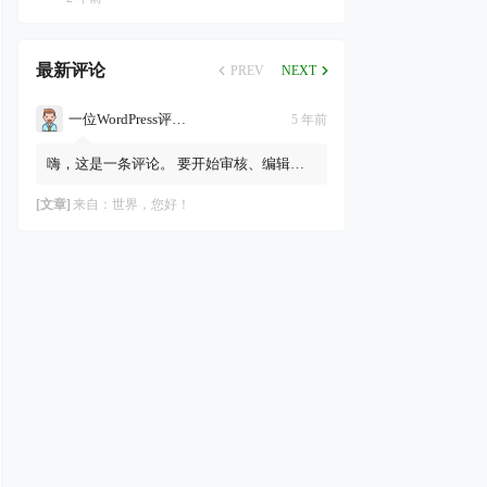
最新评论
PREV
NEXT
一位WordPress评论者
5 年前
嗨，这是一条评论。 要开始审核、编辑及
删除评论，请访问仪表盘的“评论”页面。
评论者头像来自Gravatar。
[文章]
来自：
世界，您好！