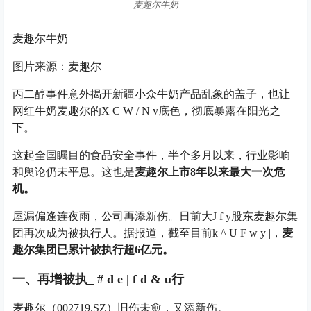
麦趣尔牛奶
麦趣尔牛奶
图片来源：麦趣尔
丙二醇事件意外揭开新疆小众牛奶产品乱象的盖子，也让
网红牛奶麦趣尔的
X C W / N v
底色，彻底暴露在阳光之
下。
这起全国瞩目的食品安全事件，半个多月以来，行业影响
和舆论仍未平息。这也是
麦趣尔上市8年以来最大一次危
机。
屋漏偏逢连夜雨，公司再添新伤。日前大
J f y
股东麦趣尔集
团再次成为被执行人。据报道，截至目前
k ^ U F w y |
，
麦
趣尔集团已累计被执行超6亿元。
一、再增被执
_ # d e | f d & u
行
麦趣尔（002719.SZ）旧伤未愈，又添新伤。