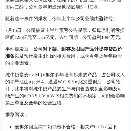
用丙二醇，公司多年塑造形象彻底崩
S + l E
塌。
随着这一事件的爆发，今年上半年公司业绩由盈转亏。
7月15日，公司披露上半年预亏公告显示，归母净利润亏损
区间1.95亿元至1.35亿元。去年同期，公司盈利1094万元。
事件爆发后，
公司对下架、封存及召回产品计提存货跌价
准备
以及预计发生
d h k
的相关费用，成为今年上半年巨亏
的主要因素。
纯牛奶是麦
c z M ] o
趣尔多年培育起来的产品，占公司收入
的半壁江山
p g @ 4
。遭遇
W C S 5 m
此次重创后，公司预
计，此事将对纯牛奶产品的生产与销售造成负面影响及可
能产生的
n O ) S k V n W X
相关费用尚不确定，可能会影响
第三季度及全年的经营业绩。
推荐阅读：
麦趣尔回应纯牛奶抽检不合格：相关产
b t J / d
品下