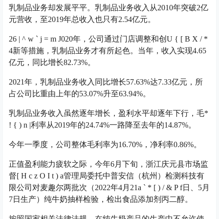
乳制品业务却发展平平。乳制品业务收入从2010年突破2亿
元营收，至2019年总收入也只有2.54亿元。
2
6 | ^ w ` j = m J
020年，公司通过门店调整和创
U { [ B X / *
4
新等措施，乳制品业务才有所起色。当年，收入实现4.65
亿元，同比增长82.73%。
2021年，乳制品业务收入同比增长57.63%达7.33亿元，所
占公司比重由上年的53.07%升至63.94%。
乳制品业务收入虽然逐年增长，盈利水平却逐年下行，毛
*
! { ) n |
利率从2019年的24.74%一路降至去年的14.87%。
今年一季度，公司整体毛利率为16.70%，净利率0.86%。
正值盈利能力疲软之际，今年6月下旬，浙江庆元县市场监
督
[ H c z O I t ) a
管理局委托中普安信（杭州）检测科技有
限公司对麦趣尔两批次（2022年4月21
a ` * [ ) / & P f
日、5月
7日生产）纯牛奶抽样检验，检出食品添加剂丙二醇。
按照国家相关法律法规，在纯牛奶产品的生产中不允许使