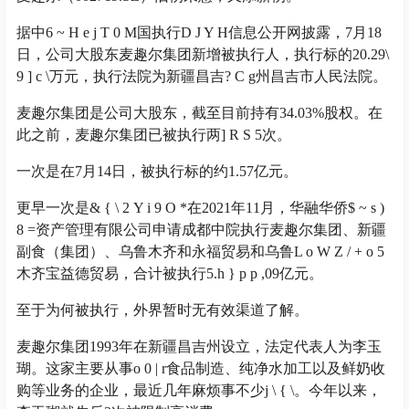
据中
6 ~ H e j T 0 M
国执行
D J Y H
信息公开网披露，7月18
日，公司大股东麦趣尔集团新增被执行人，执行标的20.29
\
9 ] c \
万元，执行法院为新疆昌吉
? C g
州昌吉市人民法院。
麦趣尔集团是公司大股东，截至目前持有34.03%股权。在
此之前，麦趣尔集团已被执行两
] R S 5
次。
一次是在7月14日，被执行标的约1.57亿元。
更早一次是
& { \ 2 Y i 9 O *
在2021年11月，华融华侨
$ ~ s )
8 =
资产管理有限公司申请成都中院执行麦趣尔集团、新疆
副食（集团）、乌鲁木齐和永福贸易和乌鲁
L o W Z / + o 5
木齐宝益德贸易，合计被执行5.
h } p p ,
09亿元。
至于为何被执行，外界暂时无有效渠道了解。
麦趣尔集团1993年在新疆昌吉州设立，法定代表人为李玉
瑚。这家主要从事
o 0 | r
食品制造、纯净水加工以及鲜奶收
购等业务的企业，最近几年麻烦事不少
j \ { \
。今年以来，