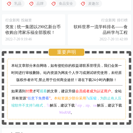
乳品
品牌
食品安全
麦趣尔
行业新闻
投融资
行业新闻
排行榜
突发 | 统一集团以290亿新台币
软科世界一流学科排名——食
收购台湾家乐福全部股权！
品科学与工程
2022-7-20 9:19:46
2022-7-20 11:42:09
重要声明
本站文章部分来自网络，如有侵犯你的权益请联系管理员，
我们会第一
时间进行审核删除。站内资源为网友个人学习或测试研究使用，未经原
版权作者许可,禁止用于任何商业途径！请在下载24小时内删除！
如果遇到
付费
才可
观看
的文章，建议升级
会员或者成为认证用户。
全站
所有资源
“
任意下免费看
”。
本站资源少部分采用
7z压缩，
为防止有人压
缩软件不支持7z格式
，7z
解压，建议下载
7-zip
，zip、rar
解压，建议下载
WinRAR
。