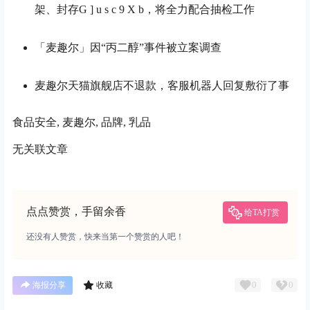
架、封存
G ] u s c 9 X b
，将全力配合抽检工作
「麦趣尔」因“丙二醇”事件被立案调查
麦趣尔天猫旗舰店不退款，客服机器人回复敷衍了事
食品安全, 麦趣尔, 品牌, 乳品
无关联文章
点点赞赏，手留余香
给TA打赏
还没有人赞赏，快来当第一个赞赏的人吧！
0
0
海报分享
收藏