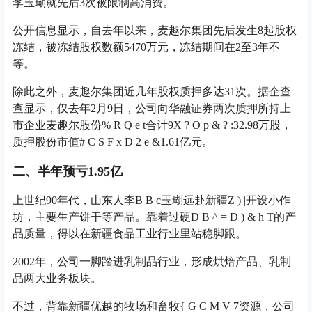
李玉瑚就先后3次被限制高消费。
公开信息显示，自去年以来，麦趣尔集团先后发生8起股权
冻结，被冻结股权数额5470万元，冻结期间在2至3年不
等。
除此之外，麦趣尔集团近几年股权质押多达31次。据企查
查显示，仅去年2月9日，公司向华融证券两次质押所持上
市企业麦趣尔股份
% R Q e t
合计9
X ? O p & ? :
32.98万股，
质押股份市值
# C S F x D 2 e &
1.61亿元。
二、半年预亏1.95亿
上世纪90年代，山东人李
B B c
玉瑚远赴新疆
Z ) |
开设小作
坊，主要生产饼干等产品。靠着过硬
D B ^ = D ) & h T
的产
品质量，得以在新疆食品工业行业里站稳脚跟。
2002年，公司一脚踏进乳制品行业，形成烘焙产品、乳制
品两大业务板块。
不过，背靠新疆优越的牧场和畜牧
{ G C M V 7
资源，公司