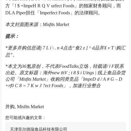
方「
! $ +
Impe
H R Q V u
rfect Foods」的独家财务顾问，而
DLA Piper担任「Imperfect Foods」的法律顾问。
本文封面图来源：Misfits Market
提示：
*
更多并购信息请
j 7 L i \ . n 4
点击“食
2 z ] ^ d
品并
X v T \
购汇
总”。
*本文为36氪原创，不代表FoodTalks立场，转载请
/ l F
联系
出处。原文标题：海外new th
V ; t 8 $ i U
ings | 线上食品杂货
公司「Misfits Market」收购同类竞品「Impe
D d / A # G – D
+
rf
0 C 8 = 7 K w J ?
ect Foods」，加速行业整合
并购, Misfits Market
您可能感兴趣的文章：
天津菲尔德瑞食品科技有限公司