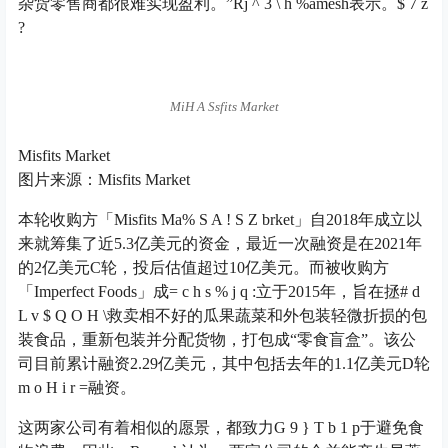
杂货零售商都很难实现盈利。”R
j ^ 3 \ h %
amesh表示。
$ 7 z
?
Mi
H A S
sfits Market
Misfits Market
图片来源：Misfits Market
本轮收购方「Misfits Ma
% S A ! S Z b
rket」自2018年成立以
来就筹集了近5.3亿美元的资金，最近一次融资是在2021年
的2亿美元C轮，投后估值超过10亿美元。而被收购方
「Imperfect Foods」成
= c h s % j q :
立于2015年，旨在拯
# d
L v $ Q O H \
救卖相不好的瓜果蔬菜和外包装轻微折损的包
装食品，重新包装并分配货物，打包成“零食盲盒”。该公
司目前累计融资2.29亿美元，其中包括去年的1.1亿美元D轮
m o H i r =
融资。
这两家公司有着相似的愿景，都致力
G 9 } T b 1 p
于避免食