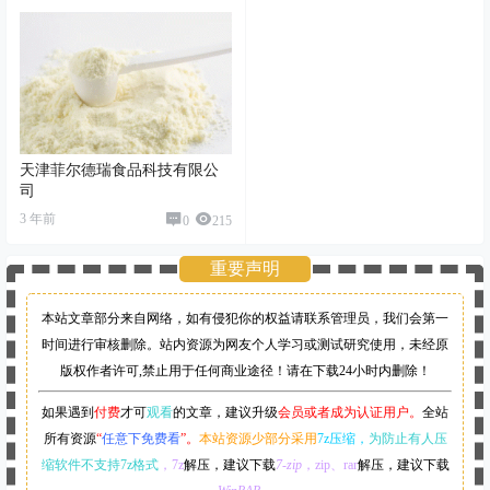
天津菲尔德瑞食品科技有限公
司
3 年前
0
215
重要声明
本站文章部分来自网络，如有侵犯你的权益请联系管理员，
我们会第一
时间进行审核删除。站内资源为网友个人学习或测试研究使用，未经原
版权作者许可,禁止用于任何商业途径！请在下载24小时内删除！
如果遇到
付费
才可
观看
的文章，建议升级
会员或者成为认证用户。
全站
所有资源
“
任意下免费看
”。
本站资源少部分采用
7z压缩，
为防止有人压
缩软件不支持7z格式
，7z
解压，建议下载
7-zip
，zip、rar
解压，建议下载