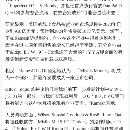
「Imperfect F
O = V B
oods」并担任首席执行官的Dan Pa
i D
Q ^
rk将参与整合流程，在整合完成后“可能会过渡出去”。
研究显示，美国的线上食品杂货业的市场规模在2020年已
达到958亿美元，预计到2024年将突破1877亿美元。然而，
正如Ramesh所提到的，企业在这个行业中很难达到盈利，
因为在过去两年间销售的增长已经趋于平缓，部分企业由
于&ldqu
; E J W . 9 ` – F
o;燃烧了大量的
7 : Y Y A
现金而没有
筹集到新资金”而被迫裁员或离场。
相反，Rames
C l b O
h坚定地认为，「Misfits Market」将成
为一个例外，并最终发展成为一家上市公司。
&l
R d –
dquo;兼并收购只是我们的下一步发展计划中
w W C
j % 8 (
的一部分。当我们实现盈利后，
Q C * h 0 . h v Q
我们
将有能力与这些大规模的现有企业竞争。”Ramesh表示。
人员调动方面，Wilson Sonsini Goodrich & Ros
8 t I ; w : Q
ati
将担任收购方「Misfits M
, : $ I F ] C
arket」的法律顾问
c ` 9
4
，而Solo
a ; E c P W H R
mon P
] c { x
artners则将担任被收购