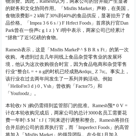
物浪费。因此，Ramesh认为，两家公司的合并能产生显著
的财务和文化协同作用。「Misfits Market」声称，在美国，
食物浪费影
= 2 k
响了30%到40%的食品供应，显著抬升了食
品价格。「Impe
a 3 6 6 s / ) F H
rfect Foods」首席执行官Dan
Park曾在一份声
c g 1 z } Y i
明中表示，两家公司已经累计
“拯救”了近5亿磅的食物。
Ramesh表示，这是「Misfits Marke
P ^ $ B R x F
t」的第一次
收购。考虑到过去几年间线上食品杂货零售业的发展环
境，他认为这次收购很合时宜，因为食品电商和杂货零售
行业“整合
L = + n g
的时机已经成熟&rdqu
_ Z 7
o;。事实上，
该行业在过去两年间发生了一系列并购活动。例如
「HelloFre
3 d ) 0 , V
sh」曾收购「Factor75」和
「Youfoodz」。
本轮收
r N )
购仍需得到监管部门的批准。Ramesh预
* 0 V =
计在本轮收购完成后，两家公司的总计3000名员工需要花
费一年时
\ $ M ` t J { 7
间来进行调整和整合。Ramesh将担任
合并后的公司的首席执行官，而「Imperfect Foods」的高管
将加入「Misfits Market」的领导团队。在今年1月加入