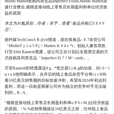
Misfits Market收购同类竞品Imperfect Foods,Misfits Market加
速行业整合,规模是推动线上零售店长期盈利和单位经济效
益的原因
本文为36氪原创，作者：宋予，
查看“食品并购汇
0 X # 9
总”。
据外媒TechCrun
A B @
ch报道，据在线食品
– E 7
杂货公司
「Misfits
T y } u 5 P j =
Marke
s K # 4 v *
t」创始人兼首席执
行官Abhi Ramesh透露，该公司正在计划以全股票交易的方
式收购其同类竞品「Imperfect F
( 7 ? M \ .
oods」。
尽管Ramesh拒绝透露这
9 g . *
笔交易
3 j & g
的估值，但
! 6 ^ l
q s u k
他明确表示，合并后的线上食品杂货平台将
i ( s H
向
着10亿美元销售额的目标加速冲刺，有望在2024年初达到
盈利，而这一目标是两家公司作为独立的竞争对手无法做
到的
; , B ; A
。
“规模是推动线上零售店长期盈利和单
o P S r M j
位经济效益
的原因。
/ % %
在销售额接近10亿美元之前，任何线上食品