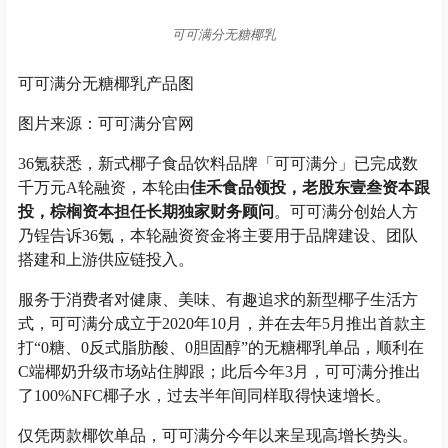
可可满分无糖椰乳
可可满分无糖椰乳产品图
图片来源：可可满分官网
36氪获悉，新式椰子食品饮料品牌「可可满分」已完成数
千万元A轮融资，本轮由
佳禾食品领投，老股东壹叁资本跟
投，棕榈资本担任长期独家财务顾问
。可可满分创始人方
乃锃告诉36氪，本轮融资资金将主要用于品牌建设、团队
搭建和上游供应链投入。
服务于消费者对健康、美味、有趣追求的新型椰子生活方
式，可可满分成立于2020年10月，并在去年5月推出首款主
打“0糖、0反式脂肪酸、0胆固醇”的无糖椰乳单品，顺利在
C端椰奶升级市场站住脚跟；此后今年3月，可可满分推出
了100%NFC椰子水，过去半年间同样取得快速增长。
仅凭两款椰饮单品，可可满分今年以来呈现高增长势头。