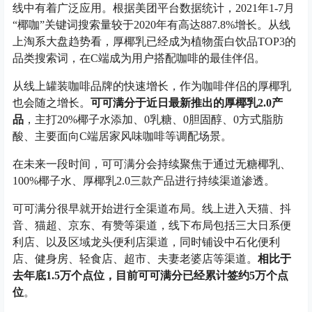
线中有着广泛应用。根据美团平台数据统计，2021年1-7月
“椰咖”关键词搜索量较于2020年有高达887.8%增长。从线
上淘系大盘趋势看，厚椰乳已经成为植物蛋白饮品TOP3的
品类搜索词，在C端成为用户搭配咖啡的最佳伴侣。
从线上罐装咖啡品牌的快速增长，作为咖啡伴侣的厚椰乳
也会随之增长。
可可满分于近日最新推出的厚椰乳2.0产
品
，主打20%椰子水添加、0乳糖、0胆固醇、0方式脂肪
酸、主要面向C端居家风味咖啡等调配场景。
在未来一段时间，可可满分会持续聚焦于通过无糖椰乳、
100%椰子水、厚椰乳2.0三款产品进行持续渠道渗透。
可可满分很早就开始进行全渠道布局。线上进入天猫、抖
音、猫超、京东、有赞等渠道，线下布局包括三大日系便
利店、以及区域龙头便利店渠道，同时铺设中石化便利
店、健身房、轻食店、超市、夫妻老婆店等渠道。
相比于
去年底1.5万个点位，目前可可满分已经累计签约5万个点
位
。