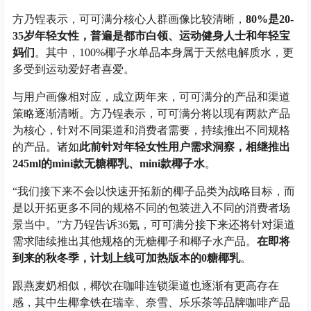
方乃锃表示，可可满分核心人群画像比较清晰，
80%是20-
35岁年轻女性，普遍是都市白领、运动健身人士和年轻宝
妈们
。其中，100%椰子水单品本身属于天然电解质水，更
多受到运动爱好者喜爱。
与用户画像相对应，成立两年来，可可满分的产品和渠道
策略逐渐清晰。方乃锃表示，可可满分将以现有两款产品
为核心，针对不同渠道和消费者需要，持续推出不同规格
的产品。诸如
此前针对年轻女性用户需求洞察，相继推出
245ml的mini款无糖椰乳、mini款椰子水
。
“我们接下来不会以快速开拓新的椰子品类为战略目标，而
是以开拓更多不同的规格不同的包装进入不同的消费者场
景当中。”方乃锃告诉36氪，可可满分接下来还将针对渠道
需求陆续推出其他规格的无糖椰子和椰子水产品。
在即将
到来的秋冬季，计划上线可加热版本的0糖椰乳
。
跟燕麦奶相似，椰饮在咖啡连锁渠道也逐渐有更高存在
感，其中生椰拿铁在瑞幸、奈雪、乐乐茶等品牌咖啡产品