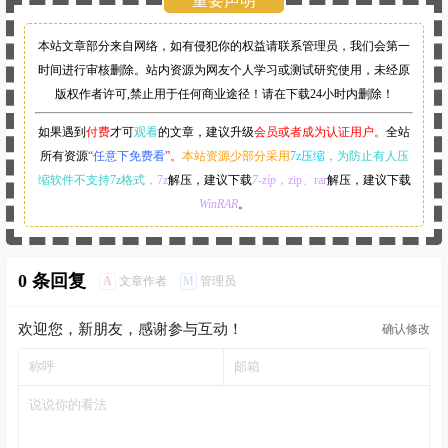
重要声明
本站文章部分来自网络，如有侵犯你的权益请联系管理员，
我们会第一
时间进行审核删除。站内资源为网友个人学习或测试研究使用，未经原
版权作者许可,禁止用于任何商业途径！请在下载24小时内删除！
如果遇到
付费
才可
观看
的文章，建议升级
会员或者成为认证用户。
全站
所有资源
“
任意下免费看
”。
本站资源少部分采用
7z压缩，
为防止有人压
缩软件不支持7z格式
，7z
解压，建议下载
7-zip
，zip、rar
解压，建议下载
WinRAR
。
0 条回复
A
M
文章作者
管理员
欢迎您，新朋友，感谢参与互动！
确认修改