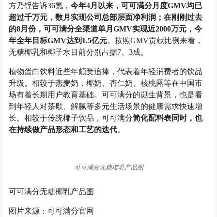
方乃锃告诉36氪，
今年4月以来，可可满分月度GMV均已
超过千万元，数月实现公司总部层面净利润；在刚刚过去
的8月份，可可满分全渠道单月GMV实现近2000万元，今
年全年目标GMV达到1.5亿元
。按照GMV贡献比例来看，
无糖椰乳和椰子水目前分别占据7、3成。
植物蛋白饮料近些年颇受追捧，代表着年轻消费者的饮品
升级。相较于燕麦奶，椰奶、杏仁奶、核桃露等在中国市
场有着长期用户教育基础。可可满分的诞生背景，也是看
到年轻人对茶歇、解腻等多元生活场景的健康需求快速增
长。相较于传统椰子饮品，可可满分
简化配料表同时，也
在持续做产品形态和工艺的迭代
。
可可满分无糖椰乳产品图
可可满分无糖椰乳产品图
图片来源：可可满分官网