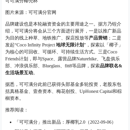
可可满分椰壳杯
图片来源：可可满分官网
品牌建设也是本轮融资资金的主要用途之一。据方乃锃介
绍，可可满分将会从三个方面进行展开，一是以推广新品
为目的线上种草、地铁推广、探店投放等
产品营销
；二是
发起“Coco Infinity Project
地球无限计划
”，探索以「椰子」
为核心的可回收、可循环、可持续生活方式。三是Coco
Friends计划，即与Space、露营品牌Naturehike、飞盘俱乐
部、冲浪俱乐部、Blueglass、fitt8等品牌，探索
品牌联名&
生活场景互动
。
据悉，可可满分此前已获得头部基金多轮投资，老股东包
括真格基金、壹叁资本、梅花创投、UpHonest Capital和棕
榈资本。
推荐阅读：
「可可满分」推出新品：厚椰乳2.0（2022-09-06）