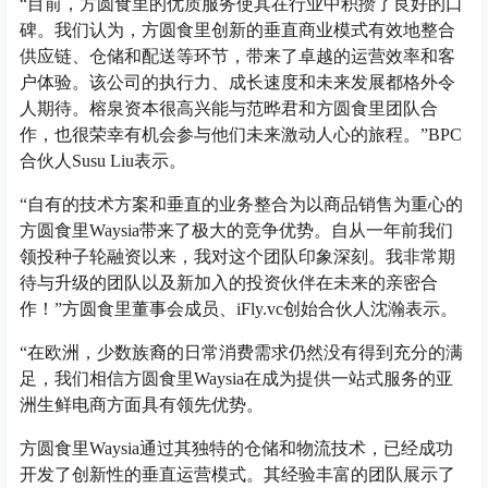
“目前，方圆食里的优质服务使其在行业中积攒了良好的口
碑。我们认为，方圆食里创新的垂直商业模式有效地整合
供应链、仓储和配送等环节，带来了卓越的运营效率和客
户体验。该公司的执行力、成长速度和未来发展都格外令
人期待。榕泉资本很高兴能与范晔君和方圆食里团队合
作，也很荣幸有机会参与他们未来激动人心的旅程。”BPC
合伙人Susu Liu表示。
“自有的技术方案和垂直的业务整合为以商品销售为重心的
方圆食里Waysia带来了极大的竞争优势。自从一年前我们
领投种子轮融资以来，我对这个团队印象深刻。我非常期
待与升级的团队以及新加入的投资伙伴在未来的亲密合
作！”方圆食里董事会成员、iFly.vc创始合伙人沈瀚表示。
“在欧洲，少数族裔的日常消费需求仍然没有得到充分的满
足，我们相信方圆食里Waysia在成为提供一站式服务的亚
洲生鲜电商方面具有领先优势。
方圆食里Waysia通过其独特的仓储和物流技术，已经成功
开发了创新性的垂直运营模式。其经验丰富的团队展示了