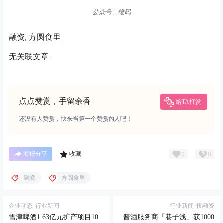
公众号二维码
融资, 方圆食里
无关联文章
点点赞赏，手留余香
给TA打赏
还没有人赞赏，快来当第一个赞赏的人吧！
0
0
海报分享
收藏
融资
方圆食里
企业动态
行业新闻
行业新闻
投融资
雪津啤酒1.63亿元扩产项目10
酱酒服务商「巷子浅」获1000