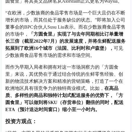
圆食里」将其英文品牌名从Alorsfaim正式更名为Waysia。
“在欧洲，少数族裔的食品零售市场是一个巨大且仍在不断
增长的市场，而其任处于服务缺位的状态。”即将加入公司
董事会的BPC合伙人Susu Liu表示。而在少数族裔食品零售
的市场中，
「方圆食里」实现了与去年同期相比订单量增
长三倍（截至2022年7月）的发展速度，并将生鲜配送服务
拓展到了欧洲16个城市（法国、比利时和卢森堡），
可见
少数族裔食品零售市场的需求和市场空间。
而作为早期入局者和拥有对这一市场洞察力的「方圆食
里」来说，其优势在于通过结合传统的生鲜零售经验、创
新的物流技术解决方案和精准的营销策略，打造了一个在
欧洲地区具有强竞争力的独特商业模式。比如，
在高品
质、多样性的商品和独特计划式配送服务的优势下，「方
圆食里」可以做到将SKU（存货单位）翻倍的同时，配送
ETA（预计送达时间窗口）缩小至一小时内。
投资方观点：