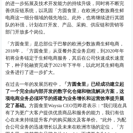
的进一步拓展及技术开发能力的持续升级，同时将不断完
善供应链系统，以巩固「方圆食里」在欧洲少数族裔生鲜
电商这一细分领域的领先地位。此外，也将继续进行其团
队的补强，计划在IT开发、产品、采购、供应链和营销等
部门开放多个岗位。
「方圆食里」是总部位于巴黎的欧洲少数族裔生鲜电商，
2018年，「方圆食里」从亚餐外卖业务启程，到2020年年
初将业务锚定于生鲜电商服务，其后在公司快速成长速度
下，种子轮融资完成于2021年下半年，以此对其生鲜电商
业务进行了进一步扩大。
在过去一年的发展历程中，
「方圆食里」已经成功建立起
了一个完全由内部开发的数字化仓储和物流解决方案，这
项电商业务必须环节的搭建为业务增长和运营效率提升奠
定了基础。
方圆食里Waysia CEO范晔君表示：“我们现在具
有了为更广大客户提供优质商品和服务的能力，我们有信
心在未来持续提升客户的购买频次及客单价。”此外，为配
合公司业务的迅速增长以及未来在欧洲市场的定位，「方