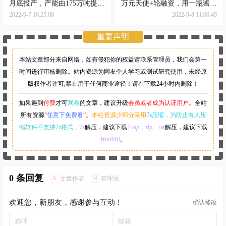
月底投产，产能由175万吨提升
万元天使+轮融资，用一瓶酱酒
至200万吨
进行消费裂变
2022-9-7 16:25:08
2022-9-8 11:06:49
重要声明
本站文章部分来自网络，如有侵犯你的权益请联系管理员，
我们会第一
时间进行审核删除。站内资源为网友个人学习或测试研究使用，未经原
版权作者许可,禁止用于任何商业途径！请在下载24小时内删除！
如果遇到
付费
才可
观看
的文章，建议升级
会员或者成为认证用户。
全站
所有资源
“
任意下免费看
”。
本站资源少部分采用
7z压缩，
为防止有人压
缩软件不支持7z格式
，7z
解压，建议下载
7-zip
，zip、rar
解压，建议下载
WinRAR
。
0 条回复
A
M
文章作者
管理员
欢迎您，新朋友，感谢参与互动！
确认修改