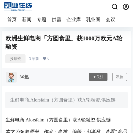
首页
新闻
专题
供需
企业库
乳业圈
会议
欧洲生鲜电商「方圆食里」获1000万欧元A轮
融资
0
投融资
3 年前
36氪
关注
私信
生鲜电商,Alorsfaim（方圆食里）获A轮融资,供应链
生鲜电商,Alorsfaim（方圆食里）获A轮融资,供应链
本文为36氪原创，作者：高雅，编辑：彭孝秋，
查看“食品