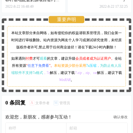
式举行，贺海东出席
2022-8-22 16:48:49
2022-8-22 17:32:25
重要声明
本站文章部分来自网络，如有侵犯你的权益请联系管理员，
我们会第一
时间进行审核删除。站内资源为网友个人学习或测试研究使用，未经原
版权作者许可,禁止用于任何商业途径！请在下载24小时内删除！
如果遇到
付费
才可
观看
的文章，建议升级
会员或者成为认证用户。
全站
所有资源
“
任意下免费看
”。
本站资源少部分采用
7z压缩，
为防止有人压
缩软件不支持7z格式
，7z
解压，建议下载
7-zip
，zip、rar
解压，建议下载
WinRAR
。
0 条回复
A
M
文章作者
管理员
欢迎您，新朋友，感谢参与互动！
确认修改