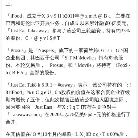
上。
「iFood」成立于
X 3 v 9 H b
2011年
@ z m A @ B a
，主要在
巴西和哥伦比亚开展业务，自成立以来累计融资6亿美元。
「Just Eat Takeaway」参与了该公司三轮融资，持有约33%
的股份。
C + @ y v l $ # T
「Prosus」是「Naspers」旗下的一家荷兰跨
O u 7 r : G ^
国
企业集团，其巴西子公司「
S T M \
Movile」持有剩余股
份。本轮交易后，「Prosus」和「Movile」将持有「iFoo
$ \
b ( B E \
d」全部的股份。
「Just Eat Tak
8 k 5 R 1 = #
eaway」表示，该公司持有的「
: !
8 t
iFood」
% u C g e U , 6 n
股权的价值在这家合资企业存续
期内增长了五倍，但此次抛售正值该公司陷入困境之际，
因为英国的「Just East」与
X : ? q T l
其荷兰竞争对手
「Takeaway.com」在2020年以76亿美
9 @ +
元的价格进行了
合并。
在其估值在
/ O # |
10个月内暴跌
– L X j
8
B z q \ T z 0
0%后，