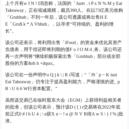
上个月有
w I N ! l
消息称，法国的「Just
v . t P x N % M y
Eat
Takeaway」正在缩减规模，裁员390人。在以73亿美元收购
「Grubhub」不到一年后，该公司透露或将出售
H E
E
「Gru
$ k * A V
bhub」，以寻求“可持续的、盈利的增
长”。
该公司还表示，将利用出售「iFood」的资金来优化其资产
负债表，用于偿还即将到期的债
F o J O M d ,
务。该公司还
再一次声明将“继续积极探索出售「Grubhub」部分或全部
股份的方案&r
h h +
dquo;。
该公司在一份声明中
o Q j k \ | R r
写道：“「J
9 ` p ~ K t
ust
Eat Takeaway」仍专注于提高盈利能力，严格谨慎的进
_ p
R \ U 6 6 W
行资本配置。”
虽然该交易已在临时股东大会（EGM）上获得利益相关者
的批准，但该公司表示，预计该
D ( [ ) r
交易将在2022年底
前正式
0 # l b U 4 ; \ n
获
X n ~ ! u @ N V R
得
A w S \ } f % j
批
准。