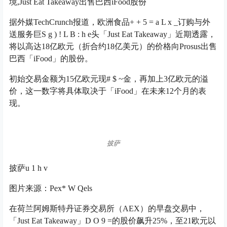
境,Just Eat Takeaway出售巴西iFood股份
据外媒TechCrunch报道，欧洲食品
+ + 5 = a L x _
订购与外
送服务巨
S g ) ! L B : h e
头「Just Eat Takeaway」近期透露，
将以高达18亿欧元（折合约18亿美元）的价格向Prosus出售
巴西「iFood」的股份。
初始交易金额为15亿欧元现
# $ ~
金，再加上3亿欧元的溢
价，这一数字将具体取决于「iFood」在未来12个月的表
现。
披萨
披萨
u 1 h v
图片来源：Pex
* W Q
els
在荷兰阿姆斯特丹证券交易所（AEX）的早盘交易中，
「Just Eat Takeaway」
D O 9 =
的股价飙升25%，至21欧元以