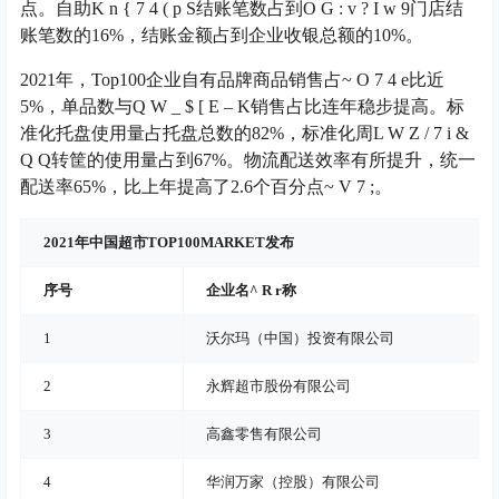
点。自助
K n { 7 4 ( p S
结账笔数占到
O G : v ? I w 9
门店结
账笔数的16%，结账金额占到企业收银总额的10%。
2021年，Top100企业自有品牌商品销售占
~ O 7 4 e
比近
5%，单品数与
Q W _ $ [ E – K
销售占比连年稳步提高。标
准化托盘使用量占托盘总数的82%，标准化周
L W Z / 7 i &
Q Q
转筐的使用量占到67%。物流配送效率有所提升，统一
配送率65%，比上年提高了2.6个百分点
~ V 7 ;
。
2021年中国超市TOP100MARKET发布
序号
企业名
^ R r
称
1
沃尔玛（中国）投资有限公司
2
永辉超市股份有限公司
3
高鑫零售有限公司
4
华润万家（控股）有限公司