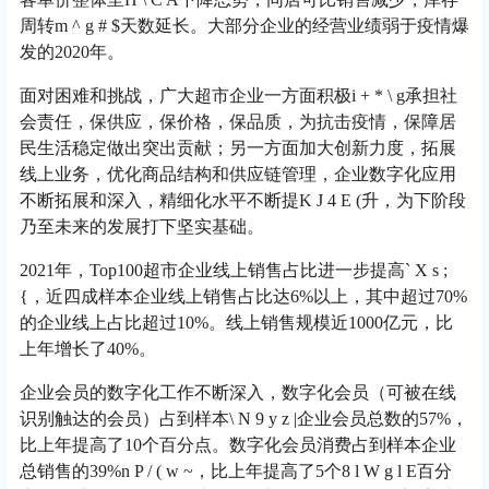
周转
m ^ g # $
天数延长。大部分企业的经营业绩弱于疫情爆
发的2020年。
面对困难和挑战，广大超市企业一方面积极
i + * \ g
承担社
会责任，保供应，保价格，保品质，为抗击疫情，保障居
民生活稳定做出突出贡献；另一方面加大创新力度，拓展
线上业务，优化商品结构和供应链管理，企业数字化应用
不断拓展和深入，精细化水平不断提
K J 4 E (
升，为下阶段
乃至未来的发展打下坚实基础。
2021年，Top100超市企业线上销售占比进一步提高
` X s ;
{
，近四成样本企业线上销售占比达6%以上，其中超过70%
的企业线上占比超过10%。线上销售规模近1000亿元，比
上年增长了40%。
企业会员的数字化工作不断深入，数字化会员（可被在线
识别触达的会员）占到样本
\ N 9 y z |
企业会员总数的57%，
比上年提高了10个百分点。数字化会员消费占到样本企业
总销售的39%
n P / ( w ~
，比上年提高了5个
8 l W g l E
百分