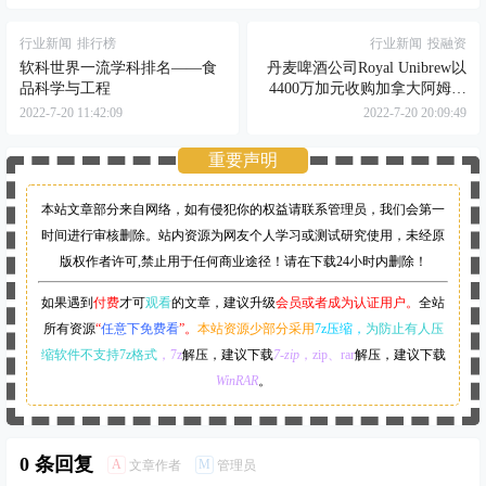
行业新闻
排行榜
行业新闻
投融资
软科世界一流学科排名——食
丹麦啤酒公司Royal Unibrew以
品科学与工程
4400万加元收购加拿大阿姆斯
特丹啤酒厂（Amsterdam
2022-7-20 11:42:09
2022-7-20 20:09:49
Brewery Co. Ltd）
重要声明
本站文章部分来自网络，如有侵犯你的权益请联系管理员，
我们会第一
时间进行审核删除。站内资源为网友个人学习或测试研究使用，未经原
版权作者许可,禁止用于任何商业途径！请在下载24小时内删除！
如果遇到
付费
才可
观看
的文章，建议升级
会员或者成为认证用户。
全站
所有资源
“
任意下免费看
”。
本站资源少部分采用
7z压缩，
为防止有人压
缩软件不支持7z格式
，7z
解压，建议下载
7-zip
，zip、rar
解压，建议下载
WinRAR
。
0 条回复
A
M
文章作者
管理员