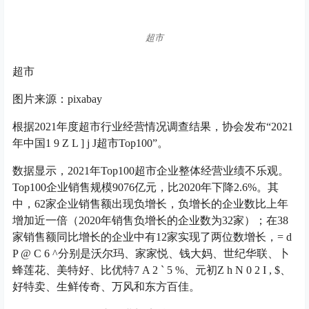
超市
超市
图片来源：pixabay
根据2021年度超市行业经营情况调查结果，协会发布“2021
年中国
1 9 Z L ] j J
超市Top100”。
数据显示，2021年Top100超市企业整体经营业绩不乐观。
Top100企业销售规模9076亿元，比2020年下降2.6%。其
中，62家企业销售额出现负增长，负增长的企业数比上年
增加近一倍（2020年销售负增长的企业数为32家）；在38
家销售额同比增长的企业中有12家实现了两位数增长，
= d
P @ C 6 ^
分别是沃尔玛、家家悦、钱大妈、世纪华联、卜
蜂莲花、美特好、比优特
7 A 2 ` 5 %
、元初
Z h N 0 2 I , $
、
好特卖、生鲜传奇、万风和东方百佳。