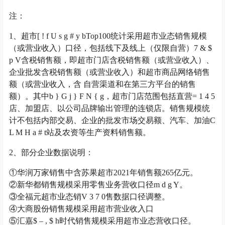
注：
1、超市
[ ! f U s g # y b
Top100统计采用超市业态销售规模
（或营业收入）口径，包括线下及线上（仅限自营）
7 & $
p V
含税销售额，即超市门店含税销售额（或营业收入）、
企业批发含税销售额（或营业收入）和超市商品网络销售
额（或营业收入，含 自营渠道和在第三方平台的销售
额）。其中
b } G j } F N { g
，超市门店范围包括直营
= 1 4 5
店、加盟店、以公司品牌输出管理的连锁店。销售规模统
计不包括内部交易、企业的批发市场交易额、汽车、加油
C
L M H a # t
站及农资等生产资料销售额。
2、部分企业数据说明：
①华润万家销售中含苏果超市2021年销售额265亿元。
②新华都销售规模采用零售业务营收口径
m d g Y
。
③全福元超市业态销
V 3 7 0
售数据口径调整。
④大商股份销售规模采用超市营业收入口
⑤汇嘉
$ – , $ h
时代销售规模采用超市业态营收口径。