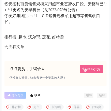
⑥安德利百货销售规模采用超市业态营收口径。安德利已
/ ;
+ * 1
更名为安孚科技（见2022-078号公告）
⑦友好集团
[ p m ! 1 = C D
销售规模采用超市零售营收口
径。
排行榜, 超市, 沃尔玛, 莲花, 好特卖
无关联文章
点点赞赏，手留余香
给TA打赏
还没有人赞赏，快来当第一个赞赏的人吧！
0
0
海报分享
收藏
排行榜
超市
沃尔玛
莲花
好特卖