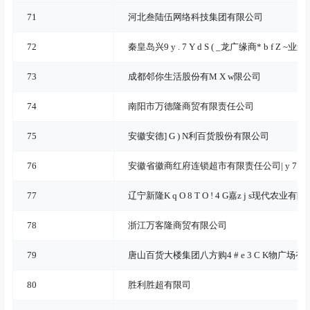
71
河北叁陆伍网络科技集团有限公司
72
秦皇岛兴
9 y . 7 Y d S ( _
龙广缘商
* b f Z ~
业连
73
成都邻你生活股份有
M X w
限公司
74
南阳市万德隆商贸有限责任公司
75
安徽安德
] G ) N
利百货股份有限公司
76
安徽省徽商红府连锁超市有限责任公司
| y 7 $ 
77
辽宁新隆
K q O 8 T O ! 4 G
嘉
z j s
现代农业有限
y
78
浙江万客隆商贸有限公司
79
唐山百货大楼集团八方购
4 # e 3 C K
物广场有
80
胜利胜超有限司