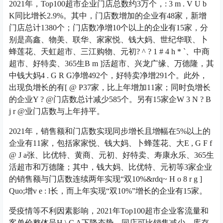
2021年，Top100超市企业门店总数约3万个，
: 3 m . V U b
K
同比增长2.9%。其中，门店数增加的企业有48家，新增
门店总计1380个；门店数净增10个以上的企业有15家，分
别是高鑫、物美、联华、家家悦、钱大妈、世纪华联、卜
蜂莲花、天虹超市、三江购物、元初
? ^ ? 1 # 4 h * `
、中商
超市、好特卖、365生
B m ]
活超市、兴龙广缘、万德隆，其
中钱大妈
4 . G R G
净增492个，好特卖净增291个。此外，
出现负增长的有
[ @ P
37家，比上年增加11家；同时负增长
的企业
Y ? @
门店数总计减少585个。另有15家企
W 3 N ? B
j r @
业门店数与上年持平。
2021年，销售额和门店数实现同步增长且增幅在5%以上的
企业有11家，包括家家悦、钱大妈、卜蜂莲花、大
E , G F f
@ J a
张、比优特、黄商、元初、好特卖、寿康永乐、365生
活超市和万德隆；其中，钱大妈、比优特、元初等3家企业
的销售额与门店数连续两年实现“双10%&rdq
~ H o 8 r g ]
Q
uo;增
v e : l
长，而上年实现“双10%”增长的企业有15家。
受疫情等不利因素影响，2021年Top100超市企业客流量和
客单价整体呈
H \ C A
下降态势，同店可比销售减少，库存