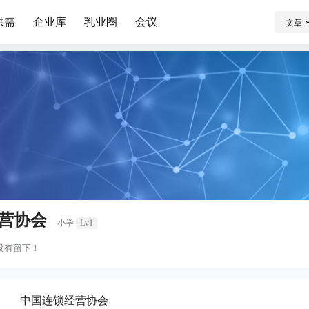
供需
企业库
乳业圈
会议
文章
营协会
小学
Lv1
没有留下！
中国连锁经营协会
：