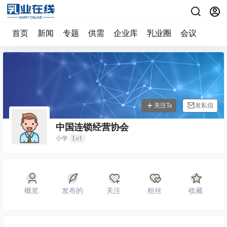
首页
新闻
专题
供需
企业库
乳业圈
会议
关注Ta
发私信
中国连锁经营协会
小学
Lv1
概览
发布的
关注
粉丝
收藏