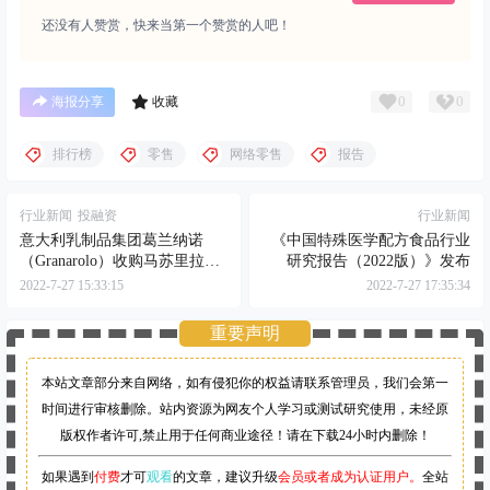
还没有人赞赏，快来当第一个赞赏的人吧！
0
0
海报分享
收藏
排行榜
零售
网络零售
报告
行业新闻
投融资
行业新闻
意大利乳制品集团葛兰纳诺
《中国特殊医学配方食品行业
（Granarolo）收购马苏里拉奶
研究报告（2022版）》发布
酪制造商Latticini G.
2022-7-27 15:33:15
2022-7-27 17:35:34
Cuomo60%股份
重要声明
本站文章部分来自网络，如有侵犯你的权益请联系管理员，
我们会第一
时间进行审核删除。站内资源为网友个人学习或测试研究使用，未经原
版权作者许可,禁止用于任何商业途径！请在下载24小时内删除！
如果遇到
付费
才可
观看
的文章，建议升级
会员或者成为认证用户。
全站