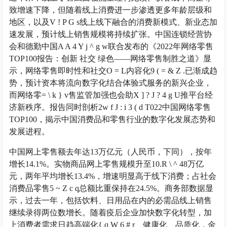
致增速下降，但随着线上消费进一步渗透更多年龄层级和
地区，以及
V ! P G s
线上线下融合的消费新模式、新业态加
速发展，预计线上销售规模将持续扩张。中国连锁经营协
会和德勤中国
A A 4 Y j ^ g w
联合发布的《2022年网络零售
TOP100报告：创新 社交 绿色——网络零售制胜之道》显
示，网络零售即时性和社交
O = L
内容化
9 ( = & Z .
已渐成趋
势，预计资本将流向数字化结合体验式服务的新兴企业，
而网络零
= \ k } v
售监管加强也会助
X ] ? J ? 4 g U
推平台经
济新秩序。报告同时剖析2
w f J : i 3 ( d T
022中国网络零售
TOP100，揭示中国消费品和零售行业的数字化发展态势和
发展进程。
中国网上零售额去年达13万亿元（人民币，下同），按年
增长14.1%。实物商品网上零售规模升至10.
R \ ^ 4
8万亿
元，两年平均增长13.4%，增速明显高于线下消费；占社会
消费品零售
5 ~ Z c q
总额比重保持在24.5%。商务部数据显
示，过去一年，包括饮料、日用品在内的必需品线上销售
继续录得两位数增长。随着疫后企业加快数字化转型，加
上消费者需求日趋高端化
{ q W 6 # r
、健康化、品质化，金