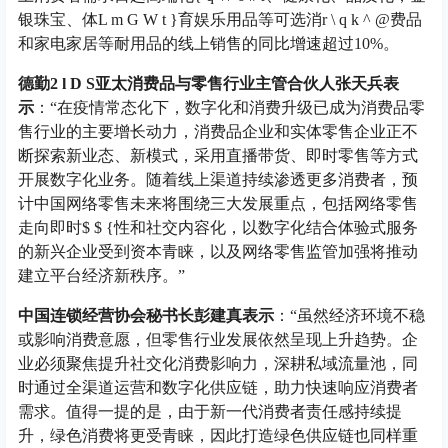
银珠宝、体
L m G W t }
育娱乐用品等可选消
r \ q k ^ @
费品
和家电家居等耐用品的线上销售的同比增速超过10%。
德勤
2 l D S
亚太消费品与零售行业主管合伙人张天兵表
示
：“在疫情常态化下，数字化和消费升级已成为消费品零
售行业的主要增长动力，消费品企业和实体零售企业正不
断探索新业态、新模式，采用直播带货、即时零售等方式
开展数字化业务。随着线上渠道持续渗透更多消费者，预
计中国网络零售未来将围绕三大发展重点，包括网络零售
走向即时
$ $ {
性和社交内容化，以数字化结合体验式服务
的新兴企业受到资本青睐，以及网络零售监管加强将推动
建立平台经济新秩序。”
中国连锁经营协会秘书长彭建真表示
：“虽然经济环境不稳
或影响消费意愿，但零售行业发展依然呈现上升趋势。企
业必须聚焦提升社交化消费影响力，深耕私域流量池，同
时通过全渠道运营和数字化供应链，助力快速响应消费者
需求。值得一提的是，由于新一代消费者责任感持续提
升，绿色消费将更受青睐，因此打造绿色供应链也同样重