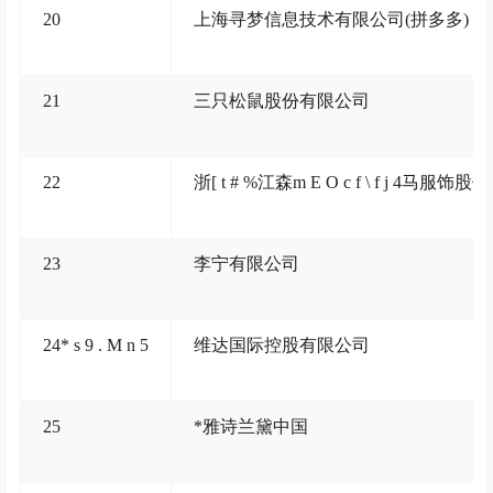
20
上海寻梦信息技术有限公司(拼多多)
21
三只松鼠股份有限公司
22
浙
[ t # %
江森
m E O c f \ f j 4
马服饰股份
23
李宁有限公司
24
* s 9 . M n 5
维达国际控股有限公司
25
*雅诗兰黛中国