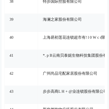
38
特步国际控股有限公司
39
海澜之家股份有限公司
40
上海易初莲花连锁超市有
! l 0 W c r
限公
41
*
. p B
云南贝泰妮生物科技集团股份有
42
广州尚品宅配家居股份有限公司
43
步步高商
L H + @
业连锁股份有限公司