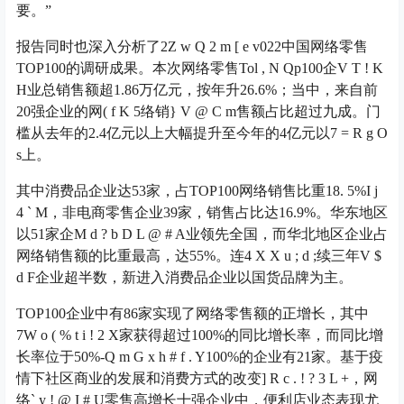
要。”
报告同时也深入分析了2
Z w Q 2 m [ e v
022中国网络零售
TOP100的调研成果。本次网络零售To
l , N Q
p100企
V T ! K
H
业总销售额超1.86万亿元，按年升26.6%；当中，来自前
20强企业的网
( f K 5
络销
} V @ C m
售额占比超过九成。门
槛从去年的2.4亿元以上大幅提升至今年的4亿元以
7 = R g O
s
上。
其中消费品企业达53家，占TOP100网络销售比重18. 5%
I j
4 ` M
，非电商零售企业39家，销售占比达16.9%。华东地区
以51家企
M d ? b D L @ # A
业领先全国，而华北地区企业占
网络销售额的比重最高，达55%。连
4 X X u ; d ;
续三年
V $
d F
企业超半数，新进入消费品企业以国货品牌为主。
TOP100企业中有86家实现了网络零售额的正增长，其中
7
W o ( % t i ! 2 X
家获得超过100%的同比增长率，而同比增
长率位于50%-
Q m G x h # f . Y
100%的企业有21家。基于疫
情下社区商业的发展和消费方式的改变
] R c . ! ? 3 L +
，网
络
` y ! @ I # U
零售高增长十强企业中，便利店业态表现尤