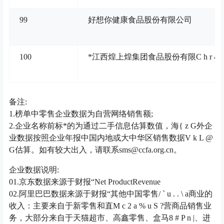
99
好想你健康食品股份有限公司
100
*江西煌上煌集团食品股份有限
C h r 4 ,
备注:
1.榜单中零售企业数据为自营网络销售额;
2.企业名称前标*的为通过二手信息估算数值，海
{ z G
外企
业数据按照企业年报中国内地或大中华区销售数据
V k L @
G
估算。如有较大出入，请联系sms@ccfa.org.cn。
企业数据说明:
01.京东数据来源于财报“Net ProductRevenue
02.阿里巴巴数据来源于财报“其他中国零售
/ ` u . . \ a
商业的
收入：主要来自于新零售和直
M c 2 a % u S ?
营商品销售业
务，大部分来自于天猫超市、高鑫零售、盒马
8 # P n |
、进