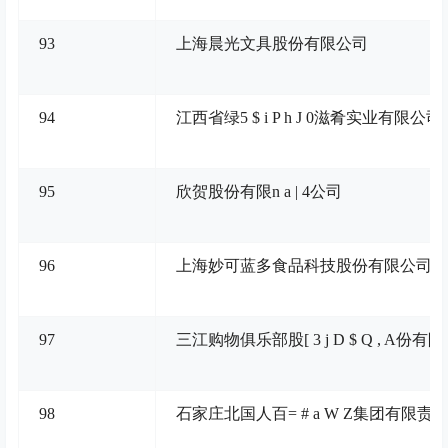
93
上海晨光文具股份有限公司
94
江西省绿
5 $ i P h J 0
滋肴实业有限公司
95
欣贺股份有限
n a | 4
公司
96
上海妙可蓝多食品科技股份有限公司
97
三江购物俱乐部股
[ 3 j D $ Q , A
份有限
98
石家庄北国人百
= # a W Z
集团有限责