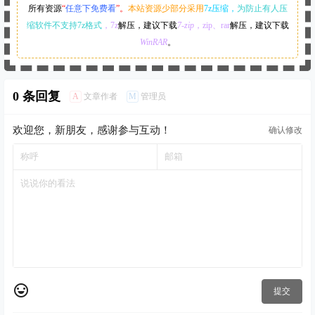
所有资源
“
任意下免费看
”。
本站资源少部分采用
7z压缩，
为防止有人压
缩软件不支持7z格式
，7z
解压，建议下载
7-zip
，zip、rar
解压，建议下载
WinRAR
。
0 条回复
A
M
文章作者
管理员
欢迎您，新朋友，感谢参与互动！
确认修改
提交