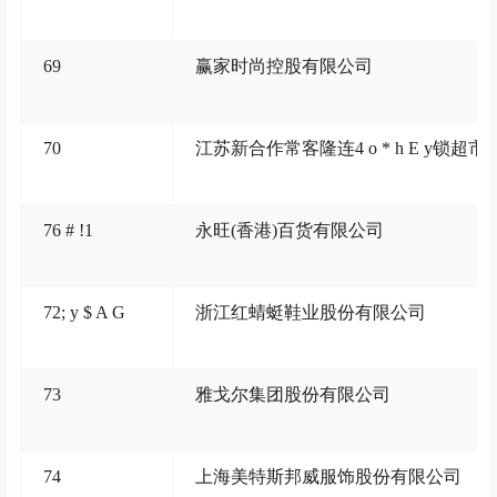
69
赢家时尚控股有限公司
70
江苏新合作常客隆连
4 o * h E y
锁超市
7
6 # !
1
永旺(香港)百货有限公司
72
; y $ A G
浙江红蜻蜓鞋业股份有限公司
73
雅戈尔集团股份有限公司
74
上海美特斯邦威服饰股份有限公司