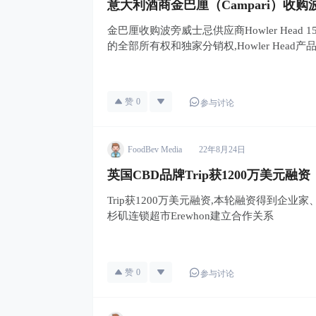
意大利酒商金巴厘（Campari）收购波旁
金巴厘收购波旁威士忌供应商Howler Head 1
的全部所有权和独家分销权,Howler Hea
赞
0
参与讨论
FoodBev Media
22年8月24日
英国CBD品牌Trip获1200万美元融资
Trip获1200万美元融资,本轮融资得到企业家
杉矶连锁超市Erewhon建立合作关系
赞
0
参与讨论