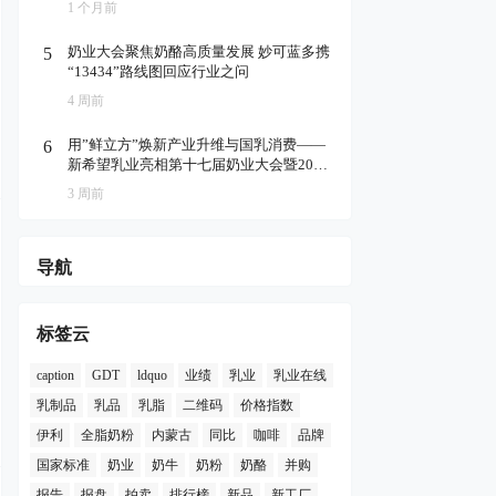
1 个月前
奶业大会聚焦奶酪高质量发展 妙可蓝多携
5
“13434”路线图回应行业之问
4 周前
用”鲜立方”焕新产业升维与国乳消费——
6
新希望乳业亮相第十七届奶业大会暨2026
国民乳品消费周
3 周前
导航
标签云
caption
GDT
ldquo
业绩
乳业
乳业在线
乳制品
乳品
乳脂
二维码
价格指数
伊利
全脂奶粉
内蒙古
同比
咖啡
品牌
国家标准
奶业
奶牛
奶粉
奶酪
并购
报告
报盘
拍卖
排行榜
新品
新工厂