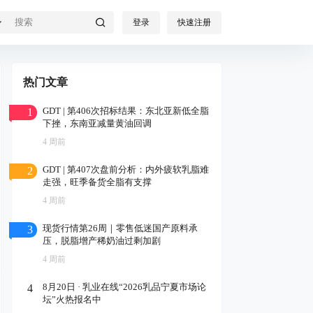
登录
快速注册
热门文章
GDT | 第406次招标结果：东北亚新低全脂
1
下挫，东南亚减量黄油回调
4 周前
GDT | 第407次盘前分析：内外疲软乳脂难
2
走强，旺季备货全脂有支撑
4 周前
现货行情第26周｜零售低迷国产原料承
3
压，脱脂增产稀奶油过剩加剧
4 周前
8月20日 · 乳业在线“2026乳品宁夏市场论
4
坛”火热报名中