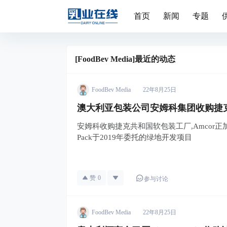
首页
新闻
专题
[FoodBev Media]最近的动态
FoodBev Media
22年8月25日
澳大利亚包装公司安姆科集团收购捷
安姆科收购捷克共和国软包装工厂,Amcor正
Pack于2019年委托的绿地开发项目
赞
0
参与讨论
FoodBev Media
22年8月25日