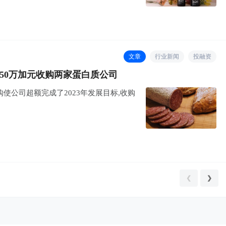
文章
行业新闻
投融资
以8650万加元收购两家蛋白质公司
项收购使公司超额完成了2023年发展目标,收购
❮
❯