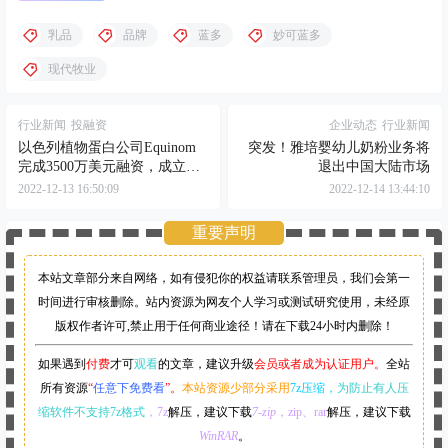
乳品
品牌
蓝多
妙可蓝多
现代牧业
行业新闻
投融资
企业动态
行业新闻
以色列植物蛋白公司Equinom
突发！雅培婴幼儿奶粉业务将
完成3500万美元融资，成立至
退出中国大陆市场
今融资总额超7000万
2022-12-13 16:50:09
2022-12-14 13:44:10
重要声明
本站文章部分来自网络，如有侵犯你的权益请联系管理员，
我们会第一
时间进行审核删除。站内资源为网友个人学习或测试研究使用，未经原
版权作者许可,禁止用于任何商业途径！请在下载24小时内删除！
如果遇到
付费
才可
观看
的文章，建议升级
会员或者成为认证用户。
全站
所有资源
“
任意下免费看
”。
本站资源少部分采用
7z压缩，
为防止有人压
缩软件不支持7z格式
，7z
解压，建议下载
7-zip
，zip、rar
解压，建议下载
WinRAR
。