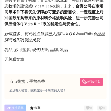
源共享和合作共赢，合资公司成立后，将进行低碳环保生
态牧场的建设或
t V : i = ] ! b
收购，未来，
合资公司在市场
同等条件下将优先保障妙可蓝多奶源需求，一定程度上对
冲国际采购带来的原材料价格波动风险，进一步完善公司
供应链体
Q V j p R ~ J
系的稳定性与安全性。
妙可蓝多、现代牧业目前已入围F
w h Q 0 &
oodTalks食品品
牌商地图乳制品类别
乳品, 妙可蓝多, 现代牧业, 品牌, 乳品
无关联文章
点点赞赏，手留余香
给TA打赏
还没有人赞赏，快来当第一个赞赏的人吧！
0
0
海报分享
收藏