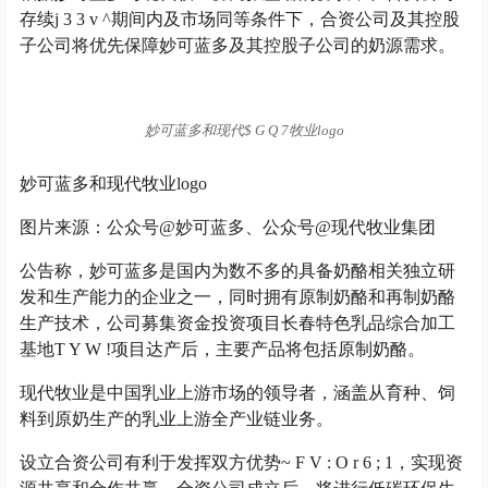
存续
j 3 3 v ^
期间内及市场同等条件下，合资公司及其控股
子公司将优先保障妙可蓝多及其控股子公司的奶源需求。
妙可蓝多和现代
$ G Q 7
牧业logo
妙可蓝多和现代牧业logo
图片来源：公众号@妙可蓝多、公众号@现代牧业集团
公告称，妙可蓝多是国内为数不多的具备奶酪相关独立研
发和生产能力的企业之一，同时拥有原制奶酪和再制奶酪
生产技术，公司募集资金投资项目长春特色乳品综合加工
基地
T Y W !
项目达产后，主要产品将包括原制奶酪。
现代牧业是中国乳业上游市场的领导者，涵盖从育种、饲
料到原奶生产的乳业上游全产业链业务。
设立合资公司有利于发挥双方优势
~ F V : O r 6 ; 1
，实现资