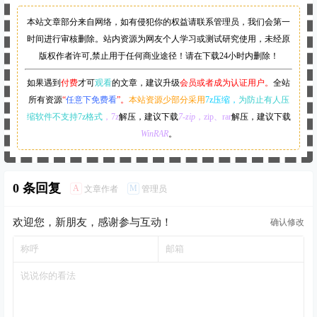
本站文章部分来自网络，如有侵犯你的权益请联系管理员，
我们会第一
时间进行审核删除。站内资源为网友个人学习或测试研究使用，未经原
版权作者许可,禁止用于任何商业途径！请在下载24小时内删除！
如果遇到
付费
才可
观看
的文章，建议升级
会员或者成为认证用户。
全站
所有资源
“
任意下免费看
”。
本站资源少部分采用
7z压缩，
为防止有人压
缩软件不支持7z格式
，7z
解压，建议下载
7-zip
，zip、rar
解压，建议下载
WinRAR
。
0 条回复
A
M
文章作者
管理员
欢迎您，新朋友，感谢参与互动！
确认修改