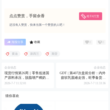
点点赞赏，手留余香
给TA打赏
还没有人赞赏，快来当第一个赞赏的人吧！
0
0
海报分享
收藏
黄油
新西兰
期货
企业动态
企业动态
现货行情第26周｜零售低迷国
GDT | 第407次盘前分析：内外
产原料承压，脱脂增产稀奶油
疲软乳脂难走强，旺季备货全
过剩加剧
脂有支撑
2026-7-7 11:32:01
2026-7-7 11:33:36
猜你喜欢