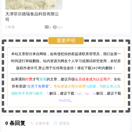
天津菲尔德瑞食品科技有限公
司
3 年前
0
215
重要声明
本站文章部分来自网络，如有侵犯你的权益请联系管理员，
我们会第一
时间进行审核删除。站内资源为网友个人学习或测试研究使用，未经原
版权作者许可,禁止用于任何商业途径！请在下载24小时内删除！
如果遇到
付费
才可
观看
的文章，建议升级
会员或者成为认证用户。
全站
所有资源
“
任意下免费看
”。
本站资源少部分采用
7z压缩，
为防止有人压
缩软件不支持7z格式
，7z
解压，建议下载
7-zip
，zip、rar
解压，建议下载
WinRAR
。
0 条回复
A
M
文章作者
管理员