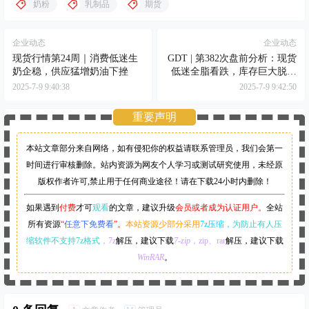
奶粉
乳制品
期货
企业动态
企业动态
现货行情第24周｜消费低迷生
GDT | 第382次盘前分析：现货
奶企稳，供应猛增奶油下挫
低迷全脂看跌，库存巨大脱脂
料空
2025-7-9 9:40:38
2025-7-9 9:42:50
重要声明
本站文章部分来自网络，如有侵犯你的权益请联系管理员，
我们会第一
时间进行审核删除。站内资源为网友个人学习或测试研究使用，未经原
版权作者许可,禁止用于任何商业途径！请在下载24小时内删除！
如果遇到
付费
才可
观看
的文章，建议升级
会员或者成为认证用户。
全站
所有资源
“
任意下免费看
”。
本站资源少部分采用
7z压缩，
为防止有人压
缩软件不支持7z格式
，7z
解压，建议下载
7-zip
，zip、rar
解压，建议下载
WinRAR
。