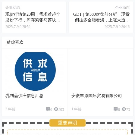
企业动态
企业动态
现货行情第20周｜需求难起全
GDT | 第380次盘前分析：现货
脂粉下行，库存紧张马苏块飙
倒挂多全脂看淡，上涨太透支
升
奶酪恐跌
2025-7-9 9:28:52
2025-7-9 9:30:16
猜你喜欢
乳制品供应信息汇总
安徽丰原国际贸易有限公司
3 年前
1 年前
0
593
0
73
重要声明