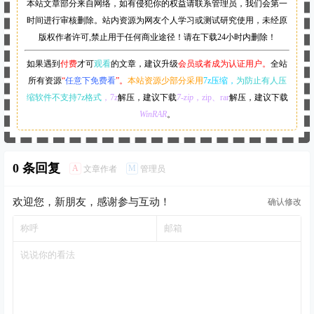
本站文章部分来自网络，如有侵犯你的权益请联系管理员，
我们会第一
时间进行审核删除。站内资源为网友个人学习或测试研究使用，未经原
版权作者许可,禁止用于任何商业途径！请在下载24小时内删除！
如果遇到
付费
才可
观看
的文章，建议升级
会员或者成为认证用户。
全站
所有资源
“
任意下免费看
”。
本站资源少部分采用
7z压缩，
为防止有人压
缩软件不支持7z格式
，7z
解压，建议下载
7-zip
，zip、rar
解压，建议下载
WinRAR
。
0 条回复
A
M
文章作者
管理员
欢迎您，新朋友，感谢参与互动！
确认修改