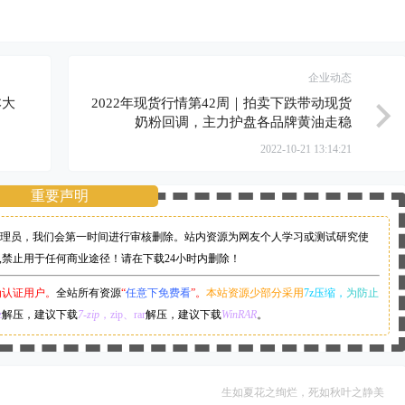
企业动态
本大
2022年现货行情第42周｜拍卖下跌带动现货
奶粉回调，主力护盘各品牌黄油走稳
2022-10-21 13:14:21
重要声明
理员，
我们会第一时间进行审核删除。站内资源为网友个人学习或测试研究使
,禁止用于任何商业途径！请在下载24小时内删除！
为认证用户。
全站所有资源
“
任意下免费看
”。
本站资源少部分采用
7z压缩，
为防止
z
解压，建议下载
7-zip
，zip、rar
解压，建议下载
WinRAR
。
生如夏花之绚烂，死如秋叶之静美