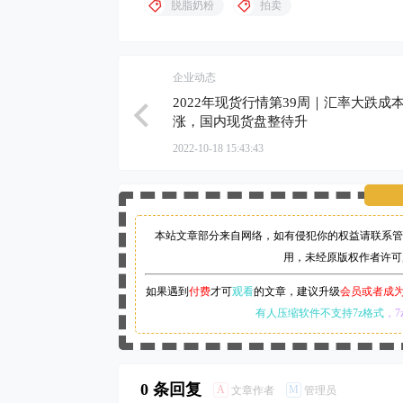
脱脂奶粉
拍卖
企业动态
2022年现货行情第39周｜汇率大跌成
涨，国内现货盘整待升
2022-10-18 15:43:43
本站文章部分来自网络，如有侵犯你的权益请联系管
用，未经原版权作者许可
如果遇到
付费
才可
观看
的文章，建议升级
会员或者成
有人压缩软件不支持7z格式
，7
0 条回复
A
M
文章作者
管理员