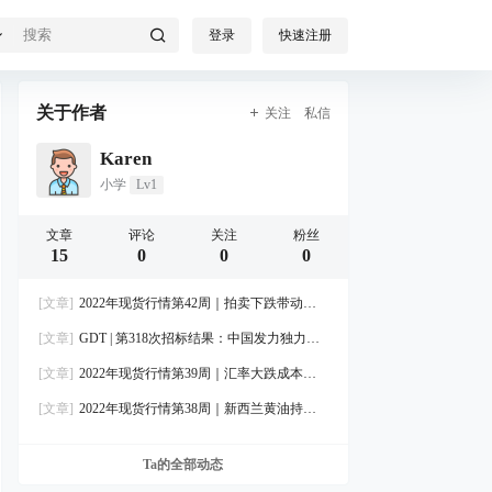
登录
快速注册
关于作者
关注
私信
Karen
小学
Lv1
文章
评论
关注
粉丝
15
0
0
0
[文章]
2022年现货行情第42周｜拍卖下跌带动现
货奶粉回调，主力护盘各品牌黄油走稳
[文章]
GDT | 第318次招标结果：中国发力独力难
支，东南亚退场全盘回撤
[文章]
2022年现货行情第39周｜汇率大跌成本大
涨，国内现货盘整待升
[文章]
2022年现货行情第38周｜新西兰黄油持续
上涨，全脂奶粉报盘再升
Ta的全部动态