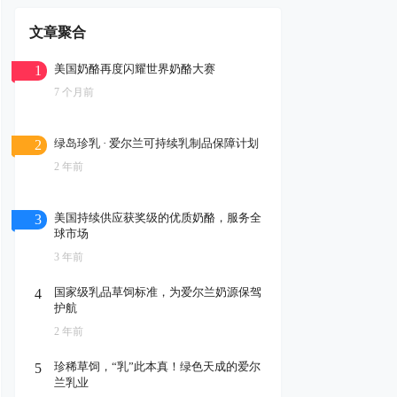
文章聚合
美国奶酪再度闪耀世界奶酪大赛
1
7 个月前
绿岛珍乳 · 爱尔兰可持续乳制品保障计划
2
2 年前
美国持续供应获奖级的优质奶酪，服务全
3
球市场
3 年前
国家级乳品草饲标准，为爱尔兰奶源保驾
4
护航
2 年前
珍稀草饲，“乳”此本真！绿色天成的爱尔
5
兰乳业