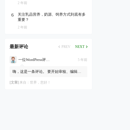
2 年前
关注乳品营养，奶源、饲养方式到底有多
6
重要？
2 年前
最新评论
PREV
NEXT
一位WordPress评论者
5 年前
嗨，这是一条评论。 要开始审核、编辑及
删除评论，请访问仪表盘的“评论”页面。
评论者头像来自Gravatar。
[文章]
来自：
世界，您好！