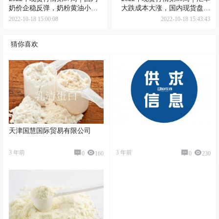
奶价企稳反弹，奶粉黄油小步
大跌成本大涨，国内现货盘整
上行
待升
2022-10-18 15:00:08
2022-10-18 15:43:43
猜你喜欢
天津国慧国际贸易有限公司
3 年前
3 年前
0
160
0
230