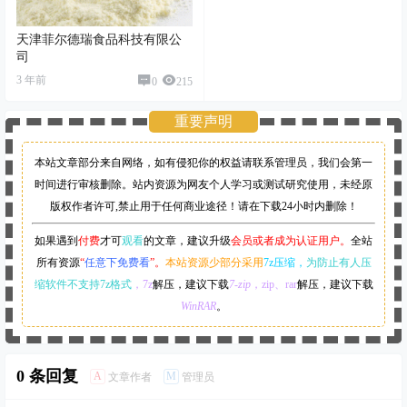
天津菲尔德瑞食品科技有限公
司
3 年前
0
215
重要声明
本站文章部分来自网络，如有侵犯你的权益请联系管理员，
我们会第一
时间进行审核删除。站内资源为网友个人学习或测试研究使用，未经原
版权作者许可,禁止用于任何商业途径！请在下载24小时内删除！
如果遇到
付费
才可
观看
的文章，建议升级
会员或者成为认证用户。
全站
所有资源
“
任意下免费看
”。
本站资源少部分采用
7z压缩，
为防止有人压
缩软件不支持7z格式
，7z
解压，建议下载
7-zip
，zip、rar
解压，建议下载
WinRAR
。
0 条回复
A
M
文章作者
管理员