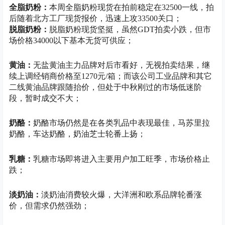
全脂奶粉：
本周全脂奶粉现货在拍前稳定在32500一线，拍
后随着北方工厂现货报价，迅速上攻33500关口；
脱脂奶粉：
脱脂奶粉现货坚挺，虽然GDT拍卖小跌，但市
场价格34000以下基本无货可供应；
黄油：
无盐黄油主力品牌对后市看好，无视拍卖结果，继
续上调经销商价格至1270元/箱；而该公司工业品牌和其它
二线黄油品牌跟随抬价，但处于中秋刚过的市场低迷阶
段，暂时成交不大；
奶酪：
奶酪市场仍然是在各类乳品中表现最佳，马苏里拉
奶酪，车达奶酪，奶油芝士轮番上扬；
乳糖：
乳糖市场即将进入主要用户加工旺季，市场价格止
跌；
淡奶油：
淡奶油消费较火爆，大洋洲和欧系品牌轮番涨
价，但需求仍然强劲；