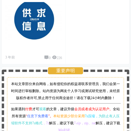
3 年前
0
226
重要声明
本站文章部分来自网络，如有侵犯你的权益请联系管理员，
我们会第一
时间进行审核删除。站内资源为网友个人学习或测试研究使用，未经原
版权作者许可,禁止用于任何商业途径！请在下载24小时内删除！
如果遇到
付费
才可
观看
的文章，建议升级
会员或者成为认证用户。
全站
所有资源
“
任意下免费看
”。
本站资源少部分采用
7z压缩，
为防止有人压
缩软件不支持7z格式
，7z
解压，建议下载
7-zip
，zip、rar
解压，建议下载
WinRAR
。