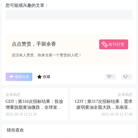
您可能感兴趣的文章：
点点赞赏，手留余香
给TA打赏
还没有人赞赏，快来当第一个赞赏的人吧！
0
0
海报分享
收藏
企业动态
企业动态
GDT | 第316次招标结果：投放
GDT | 第317次招标结果：需求
增量脱脂黄油微跌，全球发力
疲弱黄油全脂大跌，东南亚狂
无水奶油劲升
买脱脂无水
2022-10-18 12:21:39
2022-10-18 12:37:49
猜你喜欢