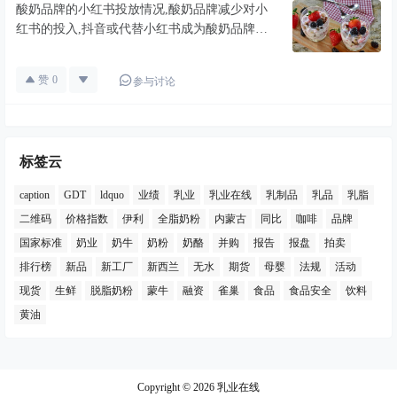
酸奶品牌的小红书投放情况,酸奶品牌减少对小
红书的投入,抖音或代替小红书成为酸奶品牌的
营销新阵地
赞
0
参与讨论
标签云
caption
GDT
ldquo
业绩
乳业
乳业在线
乳制品
乳品
乳脂
二维码
价格指数
伊利
全脂奶粉
内蒙古
同比
咖啡
品牌
国家标准
奶业
奶牛
奶粉
奶酪
并购
报告
报盘
拍卖
排行榜
新品
新工厂
新西兰
无水
期货
母婴
法规
活动
现货
生鲜
脱脂奶粉
蒙牛
融资
雀巢
食品
食品安全
饮料
黄油
Copyright © 2026
乳业在线