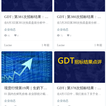
GDT | 第381次招标结果：东
GDT | 第380次招标结果：三
北亚独立难撑全脂粉，中南
方合力无水油再涨，东南亚
在6月3日第381次拍卖盘前分析中，
在5月20日第380次拍卖盘前分析
美中东抢滩无水油
我们发出了关于全脂奶粉、脱脂奶
退缩全脂粉回调
中，我们发出了关于全脂奶粉、脱
企业动态
企业动态
粉、奶酪、黄油、无水奶油价格走
脂奶粉、奶酪、黄油、无水奶油价
势预测的投票。投票结果如下： 1
格走势预测的投票。投票结果如
95
0
75
0
拍卖综述 2025年7月- 2025年12月发
下： 1 拍卖综述 2025年6月- 2025年1
货，投放量总量同比减少环比增
1月发货，投放量总量同比持平环比
Lucine
1 年前
Lucine
1 年前
加，无水奶油近期首次环比减少，
继续减少，但无水奶油同比大幅度
而全脂奶粉仍然成为减量主力。拍
增加，但奶粉仍然供应短缺，产季
前进口奶粉市场低迷，价格一路走
末期供应清淡。拍前市场情绪低
低，全脱奶粉均大幅度倒挂，出货
迷，奶粉黄油均倒挂且出货缓慢。
不畅。本次东北亚买家抄底全脂奶
本次东北亚买家抄底热情高涨，各
粉欲望较强，但其它趋于买家退
品种加强了参与，但东南亚和中东
缩，总体继续小跌，…
哑火，总体小跌，成…
现货行情第19周｜生奶下调
GDT | 第378次招标结果：见
国产粉倾销，拍卖大涨无水
底反弹无水油连涨 供货趋紧
01 国内生鲜乳价格 农业部统计截至
在4月15日中，我们发出了关于全脂
油猛升
4月30日，内蒙古/河北等11个生鲜乳
全脂粉再升
奶粉、脱脂奶粉、奶酪、黄油、无
企业动态
企业动态
主产区合同内外平均收购价格3.08
水奶油价格走势预测的投票。投票
元/公斤，环比涨0.3%，同比下跌9.
结果如下： 1 拍卖综述 2025年5月- 2