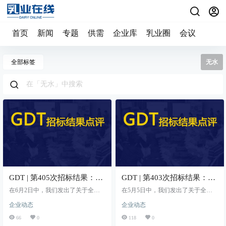
首页
新闻
专题
供需
企业库
乳业圈
会议
全部标签
无水
GDT | 第405次招标结果：东
GDT | 第403次招标结果：东
南亚勇猛无水逆市大涨，东
南亚勇猛奶粉无水上行，东
在6月2日中，我们发出了关于全脂
在5月5日中，我们发出了关于全脂
北亚低迷奶粉一蹶不振
奶粉、脱脂奶粉、奶酪、黄油、无
北亚抄底奶酪黄油下挫
奶粉、脱脂奶粉、奶酪、黄油、无
企业动态
企业动态
水奶油价格走势预测的投票。投票
水奶油价格走势预测的投票。投票
结果如下： 1 拍卖综述 20 2 6 年 7
结果如下： 1 拍卖综述20 2 6 年 6
66
0
118
0
月- 20 2 6 年 11 月发货， 各品种投
月- 20 2 6 年 10 月发货， 产季末