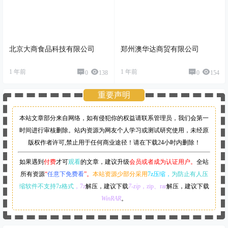
北京大商食品科技有限公司
郑州澳华达商贸有限公司
1 年前
1 年前
0
138
0
154
重要声明
本站文章部分来自网络，如有侵犯你的权益请联系管理员，
我们会第一
时间进行审核删除。站内资源为网友个人学习或测试研究使用，未经原
版权作者许可,禁止用于任何商业途径！请在下载24小时内删除！
如果遇到
付费
才可
观看
的文章，建议升级
会员或者成为认证用户。
全站
所有资源
“
任意下免费看
”。
本站资源少部分采用
7z压缩，
为防止有人压
缩软件不支持7z格式
，7z
解压，建议下载
7-zip
，zip、rar
解压，建议下载
WinRAR
。