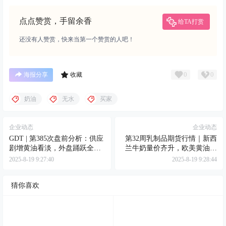
点点赞赏，手留余香
给TA打赏
还没有人赞赏，快来当第一个赞赏的人吧！
0
0
海报分享
收藏
奶油
无水
买家
企业动态
企业动态
GDT | 第385次盘前分析：供应
第32周乳制品期货行情｜新西
剧增黄油看淡，外盘踊跃全脂
兰牛奶量价齐升，欧美黄油一
待涨
路下行
2025-8-19 9:27:40
2025-8-19 9:28:44
猜你喜欢