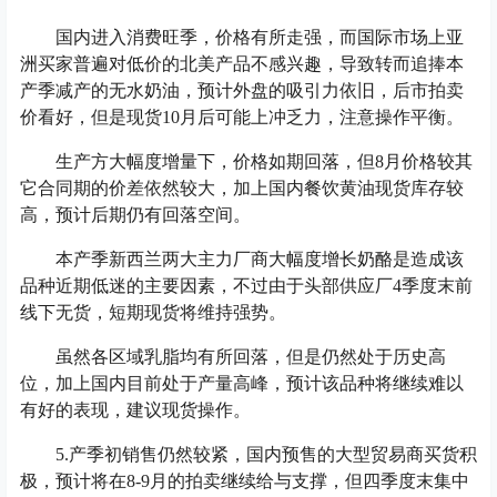
国内进入消费旺季，价格有所走强，而国际市场上亚
洲买家普遍对低价的北美产品不感兴趣，导致转而追捧本
产季减产的无水奶油，预计外盘的吸引力依旧，后市拍卖
价看好，但是现货10月后可能上冲乏力，注意操作平衡。
生产方大幅度增量下，价格如期回落，但8月价格较其
它合同期的价差依然较大，加上国内餐饮黄油现货库存较
高，预计后期仍有回落空间。
本产季新西兰两大主力厂商大幅度增长奶酪是造成该
品种近期低迷的主要因素，不过由于头部供应厂4季度末前
线下无货，短期现货将维持强势。
虽然各区域乳脂均有所回落，但是仍然处于历史高
位，加上国内目前处于产量高峰，预计该品种将继续难以
有好的表现，建议现货操作。
5.产季初销售仍然较紧，国内预售的大型贸易商买货积
极，预计将在8-9月的拍卖继续给与支撑，但四季度末集中