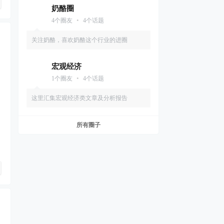
奶酪圈
•
4
个圈友
4
个话题
关注奶酪，喜欢奶酪这个行业的进圈
宏观经济
•
1
个圈友
4
个话题
这里汇集宏观经济类文章及分析报告
所有圈子