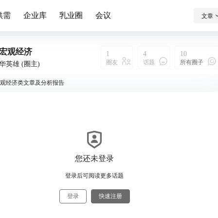
供需
企业库
乳业圈
会议
文章
宏观经济
1
4
10
圈友
话题
所有圈子
华英雄
(圈主)
观经济类文章及分析报告
我说
宏观经济
说：
您还未登录
登录后可阅读更多话题
登录
快速注册
0