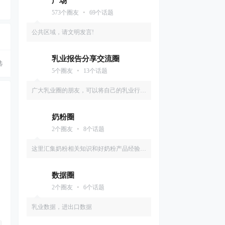
广场
•
573
个圈友
69
个话题
公共区域，请文明发言!
乳业报告分享交流圈
选
•
5
个圈友
13
个话题
广大乳业圈的朋友，可以将自己的乳业行业
相关分析报告，券商报告等分享出来，大家
奶粉圈
一起构筑共享学习的氛围！
•
2
个圈友
8
个话题
这里汇集奶粉相关知识和好奶粉产品经验分
享
数据圈
•
2
个圈友
6
个话题
乳业数据，进出口数据