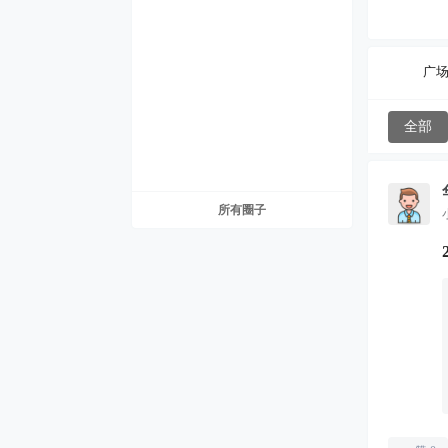
广
全部
所有圈子