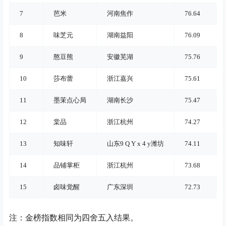
7
芭米
河南焦作
76.64
8
味芝元
湖南益阳
76.09
9
憨豆熊
安徽芜湖
75.76
10
莎布蕾
浙江嘉兴
75.61
11
墨茉点心局
湖南长沙
75.47
12
棠品
浙江杭州
74.27
13
知味轩
山东
9 Q Y x 4 y
潍坊
74.11
14
品铺掌柜
浙江杭州
73.68
15
卤味觉醒
广东深圳
72.73
注：金榜指数相同为四舍五入结果。