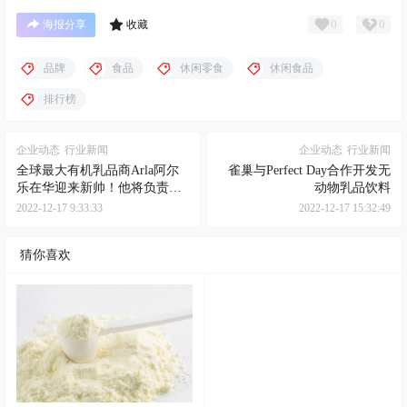
0
0
海报分享
收藏
品牌
食品
休闲零食
休闲食品
排行榜
企业动态
行业新闻
企业动态
行业新闻
全球最大有机乳品商Arla阿尔
雀巢与Perfect Day合作开发无
乐在华迎来新帅！他将负责执
动物乳品饮料
行中国2026战略
2022-12-17 9:33:33
2022-12-17 15:32:49
猜你喜欢