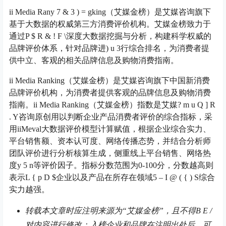
ii Media Ran
y 7 & 3 ) = g
king（艾媒金榜）是艾媒咨询旗下
基于大数据的权威第三方消费评价机构。艾媒金榜致力于
通过
P $ R & ! F \
深度大数据挖掘与分析，构建科学权威的
品牌评价体系，针对品牌进
) u 3
行综合排名，为消费者提
供中立、客观的相关品牌信息及购物消费指南。
ii Media Ranking（艾媒金榜）是艾媒咨询旗下中国新消费
品牌评价机构，为消费者提供客观的品牌信息及购物消费
指南。ii Media Ranking（艾媒金榜）指数是艾媒
? m u Q ] R
. Y
咨询原创用以判断企业产品消费者评价的综合指标，采
用iiMeval大数据评价模型计算赋值，根据企业综合实力、
平台销售额、资本认可度、网络传播态势，并结合分析师
团队评价进行分析核算生成，侧重线上平台销售、网络热
度
y 5 n
等评价因子。指标分数范围为0-100分，分数越高则
表示
L { p D $
企业以及产品在所存在领域
5 – I @ ( { ) S
综合
实力越强。
转载本文章时应注明来源为“艾媒金榜”，且不得
B E /
对内容进行修改；入榜企业和品牌在注明出处后，可