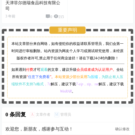
天津菲尔德瑞食品科技有限公
司
3 年前
0
215
重要声明
本站文章部分来自网络，如有侵犯你的权益请联系管理员，
我们会第一
时间进行审核删除。站内资源为网友个人学习或测试研究使用，未经原
版权作者许可,禁止用于任何商业途径！请在下载24小时内删除！
如果遇到
付费
才可
观看
的文章，建议升级
会员或者成为认证用户。
全站
所有资源
“
任意下免费看
”。
本站资源少部分采用
7z压缩，
为防止有人压
缩软件不支持7z格式
，7z
解压，建议下载
7-zip
，zip、rar
解压，建议下载
WinRAR
。
0 条回复
A
M
文章作者
管理员
欢迎您，新朋友，感谢参与互动！
确认修改