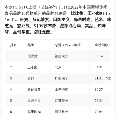
本次
! S b r t 6
上榜《艾媒咨询｜
I ] t x
2022年中国新锐休闲
食品品牌15强榜单》的品牌分别是：
比比赞、王小卤
9 t J x
/ w T ,
、轩妈、薛记炒货、田园主义、每果时光、芭米、味
芝元、憨豆熊、
S [ W
莎布蕾、墨茉点心局、棠品、知味
轩、品铺掌柜、卤味觉醒
。
排名
品牌
总部
. r W Z G
地址
金榜指数
1
比比赞
福建泉州
88.14
2
王小卤
北京
84.31
3
轩妈
广西南宁
81.
3 n , V
25
4
薛记炒货
山东济南
80.37
5
田园主义
江苏泰州
78.34
6
每果时光
浙江杭州
77.94