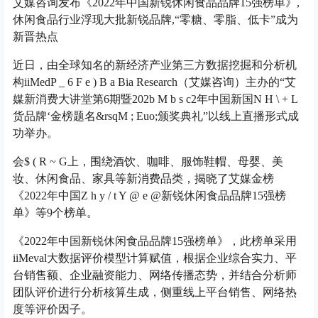
艾媒咨询发布《2022年中国新锐休闲食品品牌15强榜单》,
休闲食品行业浮现大批新锐品牌,“零糖、零脂、低卡”成为
新晋热点
近日，由全球知名的新经济产业第三方数据挖掘和分析机
构iiMed
P _ 6 F e ) B a B
ia Research（艾媒咨询）主办的“艾
媒新消费大讲堂第6期暨202
b M b s c
2年中国新国
N H \ + L
货品牌‘金榜题名&rsq
M ; E
uo;颁奖典礼”以线上直播形式成
功举办。
会
$ ( R ~ G
上，围绕酒饮、咖啡、服饰鞋帽、母婴、美
妆、休闲食品、家具等新消费品类，揭晓了艾媒金榜
《2022年中国
Z h y / t Y @ e @
新锐休闲食品品牌15强榜
单》等9个榜单。
《2022年中国新锐休闲食品品牌15强榜单》，此榜单采用
iiMeval大数据评价模型计算赋值，根据企业综合实力、平
台销售额、企业融资能力、网络传播态势，并结合分析师
团队评价进行分析核算生成，侧重线上平台销售、网络热
度等评价因子。