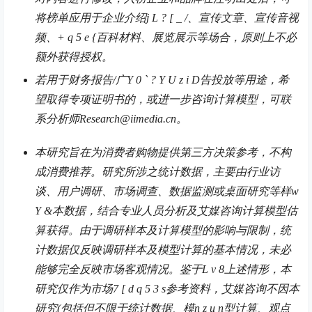
将榜单应用于企业介绍
j L ? [ _ /
、宣传文章、宣传音视
频、
+ q 5 e {
百科材料、展览展示等场合，原则上不必
额外获得授权。
若用于财务报告/广
Y 0 ` ? Y U z i D
告投放等用途，希
望取得专项证明书的，或进一步咨询计算模型，可联
系分析师Research@iimedia.cn。
本研究旨在为消费者购物提供第三方决策参考，不构
成消费推荐。研究所涉之统计数据，主要由行业访
谈、用户调研、市场调查、数据监测或桌面研究等样
w
Y &
本数据，结合专业人员分析及艾媒咨询计算模型估
算获得。由于调研样本及计算模型的影响与限制，统
计数据仅反映调研样本及模型计算的基本情况，未必
能够完全反映市场客观情况。鉴于
L v 8
上述情形，本
研究仅作为市场
7 [ d q 5 3 s
参考资料，艾媒咨询不因本
研究(包括但不限于统计数据、模
n z u n
型计算、观点