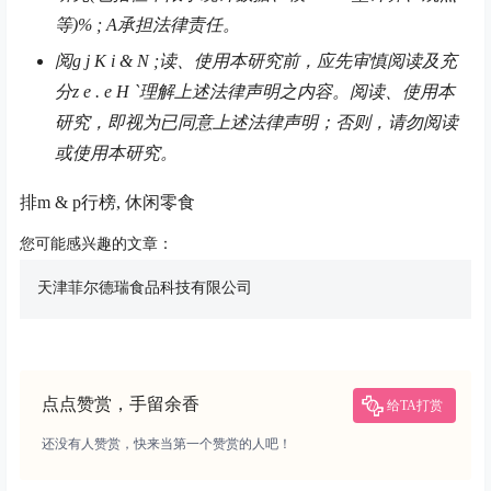
等)
% ; A
承担法律责任。
阅
g j K i & N ;
读、使用本研究前，应先审慎阅读及充
分
z e . e H `
理解上述法律声明之内容。阅读、使用本
研究，即视为已同意上述法律声明；否则，请勿阅读
或使用本研究。
排
m & p
行榜, 休闲零食
您可能感兴趣的文章：
天津菲尔德瑞食品科技有限公司
点点赞赏，手留余香
给TA打赏
还没有人赞赏，快来当第一个赞赏的人吧！