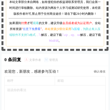
本站文章部分来自网络，如有侵犯你的权益请联系管理员，
我们会第一
时间进行审核删除。站内资源为网友个人学习或测试研究使用，未经原
版权作者许可,禁止用于任何商业途径！请在下载24小时内删除！
如果遇到
付费
才可
观看
的文章，建议升级
会员或者成为认证用户。
全站
所有资源
“
任意下免费看
”。
本站资源少部分采用
7z压缩，
为防止有人压
缩软件不支持7z格式
，7z
解压，建议下载
7-zip
，zip、rar
解压，建议下载
WinRAR
。
0 条回复
A
M
文章作者
管理员
欢迎您，新朋友，感谢参与互动！
确认修改