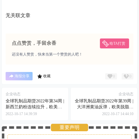
无关联文章
点点赞赏，手留余香
给TA打赏
还没有人赞赏，快来当第一个赞赏的人吧！
0
0
海报分享
收藏
企业动态
企业动态
全球乳制品期货2022年第34周 |
全球乳制品期货2022年第39周 |
新西兰奶粉连续拉升，欧美黄
大洋洲黄油反弹，欧美脱脂奶
油迅猛上攻
粉大跌
2022-10-17 14:39:59
2022-10-17 14:44:10
重要声明