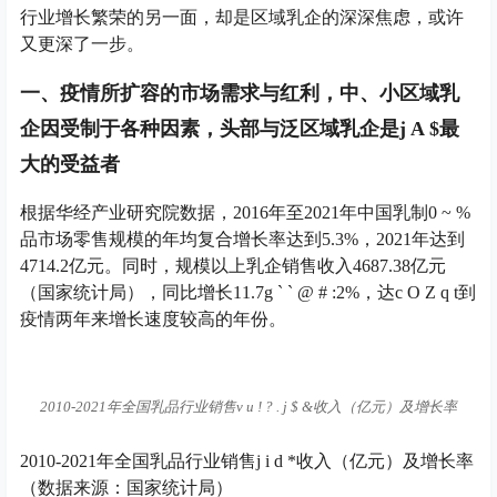
行业增长繁荣的另一面，却是区域乳企的深深焦虑，或许
又更深了一步。
一、疫情所扩容的市场需求与红利，中、小区域乳
企因受制于各种因素，头部与泛区域乳企是
j A $
最
大的受益者
根据华经产业研究院数据，2016年至2021年中国乳制
0 ~ %
品市场零售规模的年均复合增长率达到5.3%，2021年达到
4714.2亿元。同时，规模以上乳企销售收入4687.38亿元
（国家统计局），同比增长11.7
g ` ` @ # :
2%，达
c O Z q t
到
疫情两年来增长速度较高的年份。
2010-2021年全国乳品行业销售
v u ! ? . j $ &
收入（亿元）及增长率
2010-2021年全国乳品行业销售
j i d *
收入（亿元）及增长率
（数据来源：国家统计局）