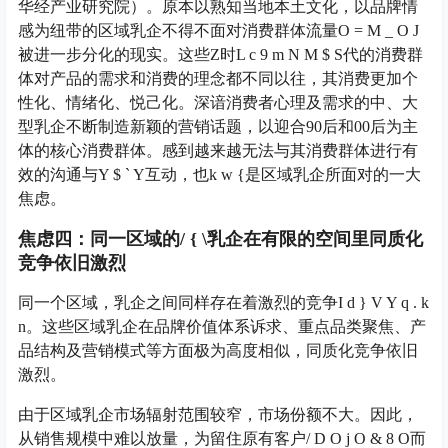
华经产业研究院）。原本以熟知当地本土文化，以品牌情
感为纽带的区域乳企不得不面对消费群体流量
O = M _ O J
被进一步分化的现实。这些Z时
L c 9 m N M $ S
代的消费群
体对产品的需求和消费的理念都不同以往，其消费更加个
性化、情绪化、悦己化。深谙消费者心理及需求的中、大
型乳企不断制造新颖的营销话题，以迎合90后和00后为主
体的核心消费群体。感到越来越无法与其消费群体进行有
效的沟通与
Y $ ` Y
互动，也
k w {
是区域乳企所面对的一大
焦虑。
焦虑四：同一区域的
/ { \
乳企在有限的空间里同质化
竞争依旧激烈
同一个区域，乳企之间同样存在着激烈的竞争
I d } V Y q . k
n
。这些区域乳企在品牌价值体系诉求、重点品类聚焦、产
品结构及营销模式等方面极为高度相似，同质化竞争依旧
激烈。
由于区域乳企市场辐射范围较窄，市场份额不大。因此，
从销售规模中难以放量，为留住原有客户
/ D O j O & 8 O
而