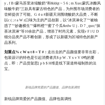
y , f B t
蒙马苏里浓缩酸奶”和&ldq
t ~ 5 6 ; m X
uo;蒙氏冰酪风
味酸牛奶”三款具有蒙古特色的产品，为外围市场消费者的
尝鲜提供了可能。
G 4 u #
新疆天润围绕酸奶大品类，不断
以
c ( ; r a W z
口味为主的产品创新，以“冰淇淋化了”“被柚
惑了”“妙趣横生”“爆料橙”“蜜了个瓜&rd
w U j . D 7 _
quo;“抹
茶冰淇淋”等10余款产品，增添了时尚元素，实现
v F l U D
细分品类产品不断创新，形成了以新疆为区域特色的新产
品系列。
划重点
% c W u t 8 = T #
：
走出去的产品颜值要非常出彩，
包装设计的特色是引起消费者共
$ p W . Y x v V 0
鸣的要
点，即：产品货架思
[ p b $ H
维是线下渠道终端制胜的法
宝。
新锐品牌简爱的产品颜值、品牌包装调性
新锐品牌简爱的产品颜值、品牌包装调性