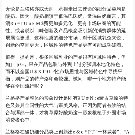
无论是兰格格亦或天润，承担走出去使命的细分品类均是
酸奶。因为，酸奶相较于低温巴氏奶、常温白奶而言，其
消
R i = f U u k M $
费更加多元化，更有市场破圈的可能
性。或者说以口味创新及产品概念吸引新的消费群体的延
展属性更强。这样性质的细分市场，对于区域乳企来说，
创新的空间更大，区域性的特色产品更有可能成功破圈。
值得一提的是，很多区域乳业的产品很有区域性特色，但
如
] – p G , ;
果在产品包装与外观上过分强调本地化特色，
而不以全国
U $ X f 9 h ?
性市场思维与区域特色中寻找平
衡，则产品的特产烙印会较强。试问，哪一个地方特产能
够在全国流行呢？
兰格格产品整体的形象设计是即有
9 U # N : e
蒙古草原的特
色又兼具全国性的大气与审美风格。正因为两者有效的结
合与浑然一体，才将草原好酸奶这一形象根植于外围市场
消费者心中。
兰格格在酸奶细分品类上创新出
e & c * P
了“一杯蒙餐”、“
A