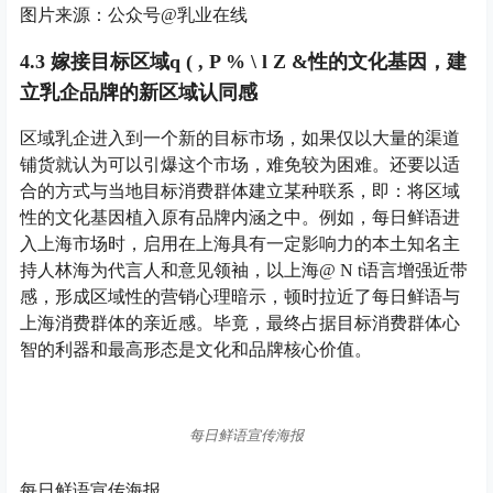
图片来源：公众号@乳业在线
4.3 嫁接目标区域
q ( , P % \ l Z &
性的文化基因，建
立乳企品牌的新区域认同感
区域乳企进入到一个新的目标市场，如果仅以大量的渠道
铺货就认为可以引爆这个市场，难免较为困难。还要以适
合的方式与当地目标消费群体建立某种联系，即：将区域
性的文化基因植入原有品牌内涵之中。例如，每日鲜语进
入上海市场时，启用在上海具有一定影响力的本土知名主
持人林海为代言人和意见领袖，以上海
@ N t
语言增强近带
感，形成区域性的营销心理暗示，顿时拉近了每日鲜语与
上海消费群体的亲近感。毕竟，最终占据目标消费群体心
智的利器和最高形态是文化和品牌核心价值。
每日鲜语宣传海报
每日鲜语宣传海报