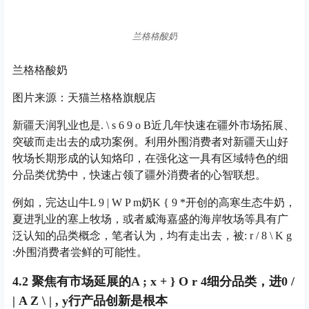
兰格格酸奶
兰格格酸奶
图片来源：天猫兰格格旗舰店
新疆天润乳业也是
. \ s 6 9 o B
近几年快速在疆外市场拓展、
突破而走出去的成功案例。利用外围消费者对新疆天山好
牧场长期形成的认知烙印，在强化这一具有区域特色的细
分品类优势中，快速占领了疆外消费者的心智联想。
例如，完达山牛
L 9 | W P m
奶
K { 9 *
开创的高寒生态牛奶，
夏进乳业的塞上牧场，或者威海嘉盛的海岸牧场等具有广
泛认知的品类概念，笔者认为，均有走出去，被
: r / 8 \ K g
:
外围消费者尝鲜的可能性。
4.2 聚焦有市场延展的
A ; x + } O r 4
细分品类，进
0 /
| A Z \ | , y
行产品创新是根本