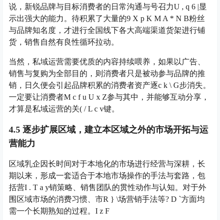
说，新锐品牌与目标消费者的日常沟通与号召力
U , q 6 |
显
示出强大的能力。待积累了大量的
9 X p K M A * N B
粉丝
与品牌知名度，才进行全国线下各大高端渠道货架进行铺
货，销售自然有良性循环拉动。
当然，私域运营需要优质的内容持续喂养，如果以广告、
销售与复购为全部目的，则消费者只是被动参与品牌的推
销，日久便会引起品牌积累的消费者资产逐
c k \ G
步消失。
一定要让消费者
M c f u U x Z
参与其中，并能够互动分享，
才算是私域运营的关
( / L c v
键。
4.5 逐步扩展区域，建立本区域之外的市场开拓与运
营能力
区域乳企因长时间对于本地化的市场进行经营与深耕，长
期以来，形成一套适合于本地市场操作的手法与套路，包
括营
I . T a y
销策略、销售团队的贯性动作与认知。对于外
围区域市场的消费习惯、市
R } \
场营销手法等
? D `
方面均
需一个长期熟知的过程。
I z F