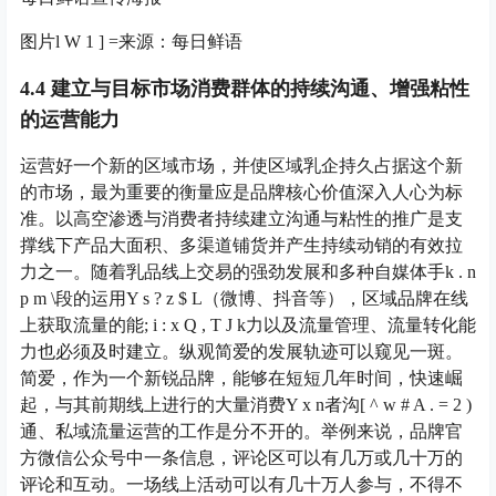
图片
l W 1 ] =
来源：每日鲜语
4.4 建立与目标市场消费群体的持续沟通、增强粘性
的运营能力
运营好一个新的区域市场，并使区域乳企持久占据这个新
的市场，最为重要的衡量应是品牌核心价值深入人心为标
准。以高空渗透与消费者持续建立沟通与粘性的推广是支
撑线下产品大面积、多渠道铺货并产生持续动销的有效拉
力之一。随着乳品线上交易的强劲发展和多种自媒体手
k . n
p m \
段的运用
Y s ? z $ L
（微博、抖音等），区域品牌在线
上获取流量的能
; i : x Q , T J k
力以及流量管理、流量转化能
力也必须及时建立。纵观简爱的发展轨迹可以窥见一斑。
简爱，作为一个新锐品牌，能够在短短几年时间，快速崛
起，与其前期线上进行的大量消费
Y x n
者沟
[ ^ w # A . = 2 )
通、私域流量运营的工作是分不开的。举例来说，品牌官
方微信公众号中一条信息，评论区可以有几万或几十万的
评论和互动。一场线上活动可以有几十万人参与，不得不