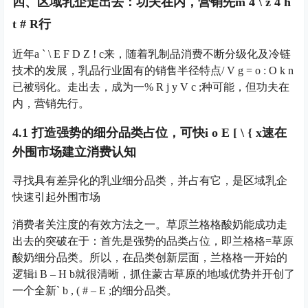
四、区域乳企走出去：功夫在内，营销先
m 4 \ z 4 h
t # R
行
近年
a ` \ E F D Z ! c
来，随着乳制品消费不断分级化及冷链
技术的发展，乳品行业固有的销售半径特点
/ V g = o : O k n
已被弱化。走出去，成为一
% R j y V c ;
种可能，但功夫在
内，营销先行。
4.1 打造强势的细分品类占位，可快
i o E [ \ { x
速在
外围市场建立消费认知
寻找具有差异化的乳业细分品类，并占有它，是区域乳企
快速引起外围市场
消费者关注度的有效方法之一。草原兰格格酸奶能成功走
出去的突破在于：首先是强势的品类占位，即兰格格=草原
酸奶细分品类。所以，在品类创新层面，兰格格一开始的
逻辑
i B – H b
就很清晰，抓住蒙古草原的地域优势并开创了
一个全新
` b , ( # – E ;
的细分品类。