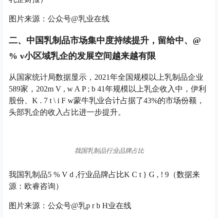
图片来源：公众号@乳业在线
二、中国乳制品市场集中度持续提升，留给中、
@
% v
小区域乳企的发展空间越来越有限
从国家统计局数据显示，2021年全国规模以上乳制品企业
589家，202
m V , w A P ; b 4
1年规模以上乳企收入中，伊利
股份、
K . 7 t \ i F w
蒙牛乳业合计占据了43%的市场份额，
头部乳企的收入占比进一步提升。
我国乳制品行业品牌占比
我国乳制品
5 % V d ,
行业品牌占比
K C t } G , ! 9
（数据来
源：欧睿咨询）
图片来源：公众号@乳
p r b H
业在线