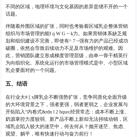
不同的区域，地理环境与文化基因的差异是绕不开的一个
话题。
伴随着外围区域的扩张，同时也考验着区域乳企整体营销
组织与市场管理的能
f q W G ~ k
力。如果营销体系缺乏规
划和组织建设不完善，即使有
^ 7 ~
强有力的产品已经成功
破圈，依然会导致后续动力不足及市场维护的艰难。因
此，营销团队建立形成梯度管理层级，由单一骨干精英行
为向组织化、系统化运行的市场管理模式是中、小型区域
乳企要面对的一个问题。
五、结语
在行业大
# [ x
牌乳企不断强势扩张，竞争同质化全面升级
的大环境背景之下，强者更强，弱者更弱之，企业发展与
开拓陷入“内卷式&rd
n l 2 h
quo;经营常态：成本不断上涨、
奶源掌控力度较弱、新产品不断上新却无法持续动销，区
域乳企陷入较大的迷茫中，何去何从？抛开迷茫、焦虑、
观望、躺平，唯有快速行动与奋力前行！