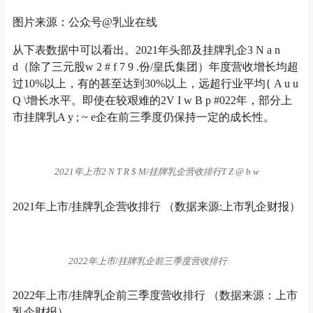
图片来源：公众号@乳业在线
从下表数据中可以看出。2021年头部及挂牌乳企
3 N a n
d
（除了三元股
w 2 # f 7 9 .
份/皇氏集团）年度营收增长均超
过10%以上，有的甚至达到30%以上，远超行业平均
{ A u u
Q \
增长水平。即使在较艰难的2
V I w B p #
022年，部分上
市挂牌乳
A y ; ~ e
企在前三季度仍保持一定的成长性。
2021年上市
2 N T R $ M
/挂牌乳企营收排行
T Z @ b w
2021年上市/挂牌乳企营收排行 （数据来源:上市乳企财报）
2022年上市/挂牌乳企前三季度营收排行
2022年上市/挂牌乳企前三季度营收排行 （数据来源：上市
乳企财报）