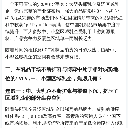
一个不可否认的
y & = s : \
事实：大型头部乳企及泛区域乳
企，凭借完整的产业链布局、强大的品牌影响
8 \ _ ^ @ ^ \
@ 8
力及完善的市场营销体系在因疫情所带来的乳品增长红
利中收获
` p ! P y u f k m
满满，使中国乳制品市场集中度持
续提升，而大多数中、小型区域乳企受制于上游奶源限
制、产品竞争力及覆盖区域单一而增长乏力。
随着时间的推移及
f 7 T
乳制品消费的日趋成熟，留给中、
小型区域乳企的空间将会越来越有限。
三、在乳品市场不断扩容与博弈中处于相对弱势地
位的
/ M Y ,
中、小型区域乳企，焦虑几何？
焦虑一：中、大乳企不断扩张与渠道下沉，挤压了
区域乳企的部分生存空间
随着头部乳企及泛区域乳企以强势的品牌力、成熟的供应
链体系
{ s – j u 1 c e
及高效率、高素质的营销人员向全国下
线市场拓展。利用规模优势所带来的产品低价策略也入侵
R