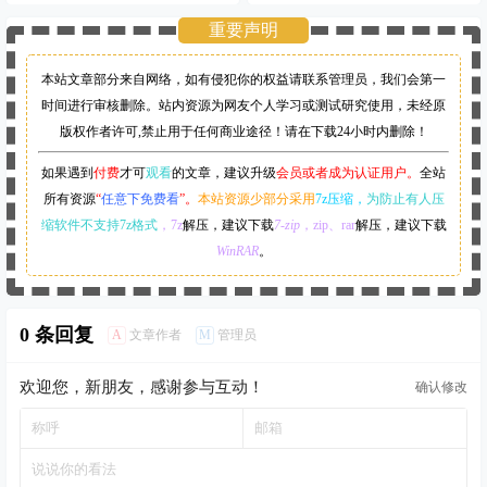
重要声明
本站文章部分来自网络，如有侵犯你的权益请联系管理员，
我们会第一
时间进行审核删除。站内资源为网友个人学习或测试研究使用，未经原
版权作者许可,禁止用于任何商业途径！请在下载24小时内删除！
如果遇到
付费
才可
观看
的文章，建议升级
会员或者成为认证用户。
全站
所有资源
“
任意下免费看
”。
本站资源少部分采用
7z压缩，
为防止有人压
缩软件不支持7z格式
，7z
解压，建议下载
7-zip
，zip、rar
解压，建议下载
WinRAR
。
0 条回复
A
M
文章作者
管理员
欢迎您，新朋友，感谢参与互动！
确认修改