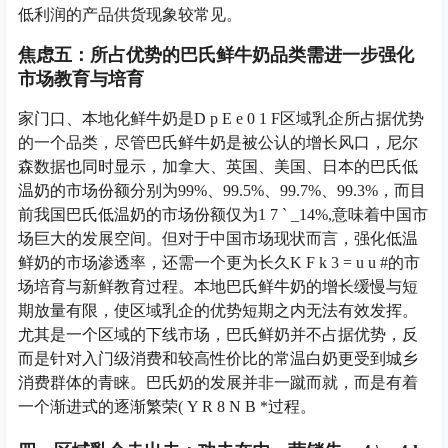
低利润的产品供货现象较常见。
焦虑五：所占优势的巴氏鲜牛奶品类需进一步强化
市场教育与培育
家门口、本地化鲜牛奶是
D p E e 0 1 F
区域乳企所占据优势
的一个品类，尽管巴氏鲜牛奶是被公认的增长风口，尼尔
森数据也同时显示，加拿大、英国、美国、日本的巴氏低
温奶的市场份额分别为99%、99.5%、99.7%、99.3%，而目
前我国巴氏低温奶的市场份额仅为
1 7 ` _
14%,意味着中国市
场巨大的发展空间。但对于中国市场现状而言，强化低温
鲜奶的市场渗透率，还需一个更为长久
K F k 3 = u u #
的市
场培育与新鲜教育过程。本地巴氏鲜牛奶的增长缓慢与短
期放量有限，使区域乳企的优势短期之内无法有效发挥。
尤其是一个区域的下线市场，巴氏鲜奶并不占据优势，反
而是针对入门级消费和较高性价比的常温白奶更受到城乡
消费群体的青睐。巴氏奶的发展并非一蹴而就，而是有着
一个渐进式的逐渐繁荣
( Y R 8 N B *
过程。