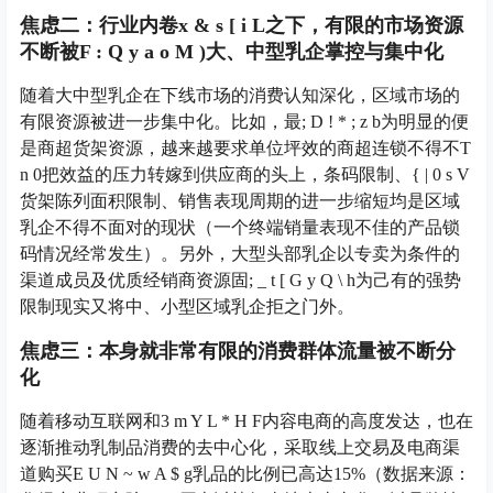
焦虑二：行业内卷
x & s [ i L
之下，有限的市场资源
不断被
F : Q y a o M )
大、中型乳企掌控与集中化
随着大中型乳企在下线市场的消费认知深化，区域市场的
有限资源被进一步集中化。比如，最
; D ! * ; z b
为明显的便
是商超货架资源，越来越要求单位坪效的商超连锁不得不
T
n 0
把效益的压力转嫁到供应商的头上，条码限制、
{ | 0 s V
货架陈列面积限制、销售表现周期的进一步缩短均是区域
乳企不得不面对的现状（一个终端销量表现不佳的产品锁
码情况经常发生）。另外，大型头部乳企以专卖为条件的
渠道成员及优质经销商资源固
; _ t [ G y Q \ h
为己有的强势
限制现实又将中、小型区域乳企拒之门外。
焦虑三：本身就非常有限的消费群体流量被不断分
化
随着移动互联网和
3 m Y L * H F
内容电商的高度发达，也在
逐渐推动乳制品消费的去中心化，采取线上交易及电商渠
道购买
E U N ~ w A $ g
乳品的比例已高达15%（数据来源：