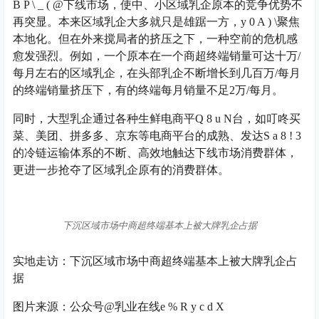
B P \ _ ( @
下线市场，使中、小区域乳企原本的竞争优势不
再突显。本来区域乳企大多就只是雄踞一方，
y 0 A ) \
聚焦
本地化。但在外来搅局者的挤压之下，一种空前的危机感
愈发强烈。例如，一个原本在一个商超终端销量可达十万/
每月左右的区域乳企，在头部乳企不断增长到几百万/每月
的终端销量挤压下，有的终端每月销量不足2万/每月。
同时，大型乳企通过各种生鲜电商平
Q 8 u N
台，如叮咚买
菜、美团、拼多多、京东等电商平台的成熟、发达
S a 8 ! 3
的冷链运输体系的不断、高效地触达下线市场消费群体，
更进一步抢夺了区域乳企原有的消费群体。
下沉区域市场中商超终端基本上被大牌乳企占据
实地走访：下沉区域市场中商超终端基本上被大牌乳企占
据
图片来源：公众号@乳业在线
e % R y c d X