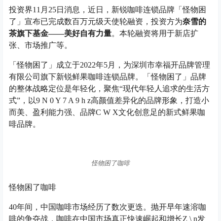
投资界11月25日消息，近日，新锐咖啡连锁品牌「怪物困
了」宣布已完成数百万元级天使轮融资，投资方为
奈雪的
茶旗下基金——美好自有力量
。本轮融资将用于新店扩
张、市场推广等。
「怪物困了」成立于2022年5月，为深圳市幸福开品牌管理
有限公司旗下新锐鲜果咖啡连锁品牌。「怪物困了」品牌
的整体战略定位是年轻化，聚焦“现代年轻人追求的生活方
式”，以
9 N 0 Y 7 A 9 h z
高颜值差异化的品牌形象，打造小
而美、盈利能力强、品牌
C W X
文化创意足的新式鲜果咖
啡品牌。
怪物困了咖啡
怪物困了咖啡
40年间，中国咖啡市场经历了数次更迭。抛开早年速溶咖
啡的争夺战，咖啡在中国市场真正快速崛起和增长
Z \ n
发