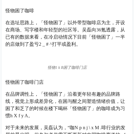
怪物困了咖啡
在选址思路上，「怪物困了」以外带型咖啡店为主，开设
在商场、写字楼和年轻型的社区等。吴磊向36氪透露，从
已有的数据来看，在冷启动情况下目前「怪物困了」一半
的店做到了盈亏
2 _ # ^
打平或盈利。
怪物
1 k B
困了咖啡门店
怪物困了咖啡门店
在品牌调性上，「怪物困了」沿着更年轻有趣的品牌路
线，视觉上形成差异化，在困与醒之间塑造情绪价值，让
困了和乏了的时候在楼下喝杯「怪物困了」的咖啡成为习
惯
h X f y A
。
对于未来的发展，吴磊认为，“咖
N p n j \ x M .
啡行业的发