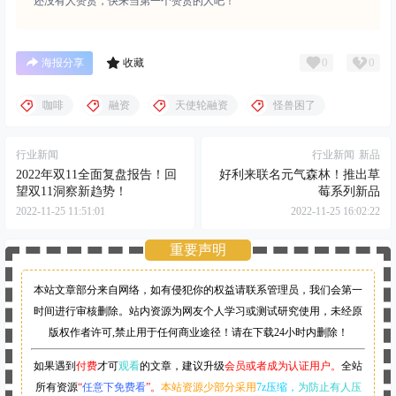
还没有人赞赏，快来当第一个赞赏的人吧！
0
0
海报分享
收藏
咖啡
融资
天使轮融资
怪兽困了
行业新闻
行业新闻
新品
2022年双11全面复盘报告！回
好利来联名元气森林！推出草
望双11洞察新趋势！
莓系列新品
2022-11-25 11:51:01
2022-11-25 16:02:22
重要声明
本站文章部分来自网络，如有侵犯你的权益请联系管理员，
我们会第一
时间进行审核删除。站内资源为网友个人学习或测试研究使用，未经原
版权作者许可,禁止用于任何商业途径！请在下载24小时内删除！
如果遇到
付费
才可
观看
的文章，建议升级
会员或者成为认证用户。
全站
所有资源
“
任意下免费看
”。
本站资源少部分采用
7z压缩，
为防止有人压