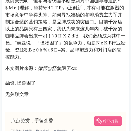
展前景光明，但参与者仍需不断更新对中国咖啡赛道的
~ [
$ M e {
理解，坚持守
d 2 T P y a
正创新，才有可能在激烈的
市场竞争中争得头筹。如何寻找准确的咖啡消费主力军并
制定合适的营销策略，是品牌成功的突破口。目前千家店
以上的品牌只有三四家，我认为未来这几年内，破千家的
咖啡品牌会出来一
z [ } ) 0 H X Z d
批，我们必须成为其中一
员。”吴磊说，「怪物困了」的竞争力，就是
N e K F
行业经
验、资源积
B z 0 b % t 6 E –
累、品牌塑造力和对门店的管
控能力。
本文图片来源：
微博@怪物困了Zzz
融资, 怪兽困了
无关联文章
点点赞赏，手留余香
给TA打赏