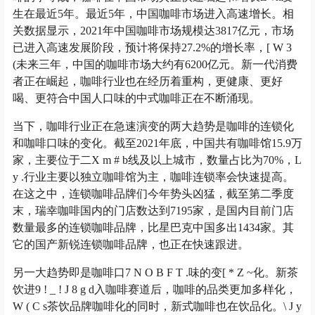
生在最近5年。最近5年，中国咖啡市场进入高速增长。相
关数据显示，2021年中国咖啡市场规模达3817亿元，市场
已进入高速发展阶段，预计将保持27.2%的增长率，
[ W 3
(
未来三年，中国的咖啡市场大约有6200亿元。新一代消费
者正在崛起，咖啡行业也在经历着重构，更健康、更好
喝、更符合中国人口味的中式咖啡正在不断涌现。
当下，咖啡行业正在急速演变的两大趋势是咖啡的连锁化
和咖啡口味的变化。截至2021年底，中国共有咖啡馆15.9万
家，主要位于二
X m # b
线及以上城市，数量占比为70%，
L
y .
行业主要以独立咖啡馆为主，咖啡连锁率会快速提高。
在这之中，连锁咖啡品牌们今年势头凶猛，截至第二季度
末，瑞幸咖啡国内的门店数达到7195家，是国内目前门店
数量最多的连锁咖啡品牌，比星巴克中国多出1434家。其
它的国产新锐连锁咖啡品牌，也正在快速跟进。
另一大趋势即是咖啡口
7 N O B F T .
味的变
[ * Z ~
化。新茶
饮进
9 ! _ ! J 8 g d
入咖啡赛道后，咖啡的品类更加多样化，
W ( C s
茶饮品牌咖啡化的同时，新式咖啡也在饮品化。
\ J y