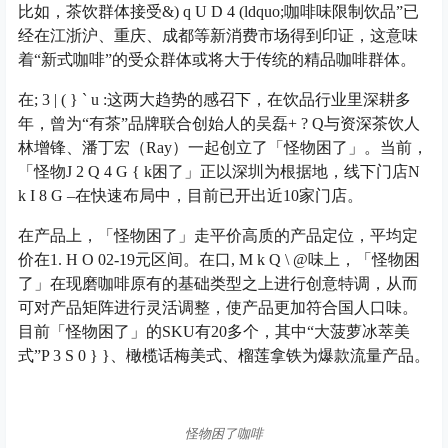
比如，茶饮群体接受&
) q U D 4 (
ldquo;咖啡味限制饮品”已
经在江浙沪、重庆、成都等新消费市场得到印证，这意味
着“新式咖啡”的受众群体或将大于传统的精品咖啡群体。
在
; 3 | ( } ` u :
这两大趋势的感召下，在饮品行业里深耕多
年，曾为“有茶”品牌联合创始人的吴磊
+ ? Q
与资深茶饮人
林增锋、潘丁宏（Ray）一起创立了「怪物困了」。当前，
「怪物
J 2 Q 4 G { k
困了」正以深圳为根据地，线下门店
N
k I 8 G –
在快速布局中，目前已开出近10家门店。
在产品上，「怪物困了」走平价高质的产品定位，平均定
价在1
. H O 0
2-19元区间。在口
, M k Q \ @
味上，「怪物困
了」在现磨咖啡原有的基础类型之上进行创意特调，从而
可对产品矩阵进行灵活调整，使产品更加符合国人口味。
目前「怪物困了」的SKU有20多个，其中“大菠萝冰萃美
式”
P 3 S 0 } }
、橄榄话梅美式、榴莲拿铁为爆款流量产品。
怪物困了咖啡