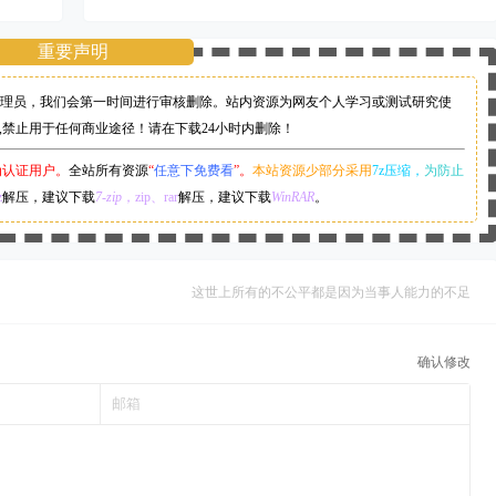
重要声明
理员，
我们会第一时间进行审核删除。站内资源为网友个人学习或测试研究使
,禁止用于任何商业途径！请在下载24小时内删除！
为认证用户。
全站所有资源
“
任意下免费看
”。
本站资源少部分采用
7z压缩，
为防止
z
解压，建议下载
7-zip
，zip、rar
解压，建议下载
WinRAR
。
这世上所有的不公平都是因为当事人能力的不足
确认修改