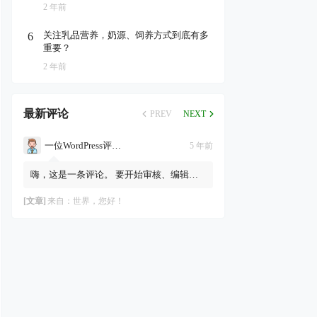
2 年前
关注乳品营养，奶源、饲养方式到底有多
6
重要？
2 年前
最新评论
PREV
NEXT
一位WordPress评论者
5 年前
嗨，这是一条评论。 要开始审核、编辑及
删除评论，请访问仪表盘的“评论”页面。
评论者头像来自Gravatar。
[文章]
来自：
世界，您好！