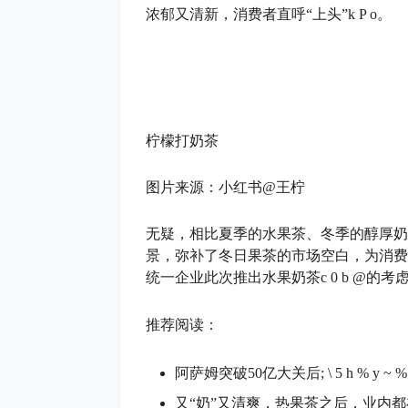
浓郁又清新，消费者直呼“上头”
k P o
。
柠檬打奶茶
图片来源：小红书@王柠
无疑，相比夏季的水果茶、冬季的醇厚奶
景，弥补了冬日果茶的市场空白，为消费
统一企业此次推出水果奶茶
c 0 b @
的考
推荐阅读：
阿萨姆突破50亿大关后
; \ 5 h % y ~ %
又“奶”又清爽，热果茶之后，业内