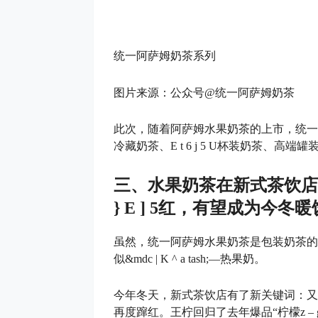
统一阿萨姆奶茶系列
图片来源：公众号@统一阿萨姆奶茶
此次，随着阿萨姆水果奶茶的上市，统一
冷藏奶茶、
E t 6 j 5 U
杯装奶茶、高端罐
三、水果奶茶在新式茶饮店
} E ] 5
红，有望成为今冬暖
虽然，统一阿萨姆水果奶茶是包装奶茶的
似&md
c | K ^ a t
ash;—热果奶。
今年冬天，新式茶饮店有了新关键词：又“
再度蹿红。王柠回归了去年爆品“柠檬
z – 