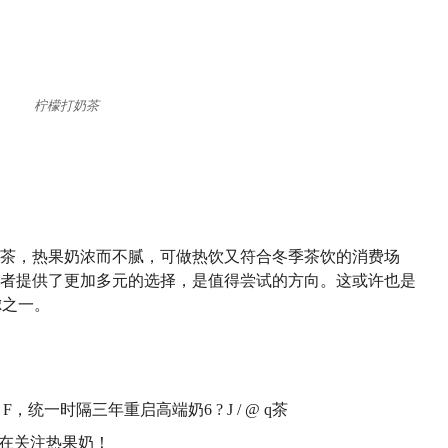
柠檬打奶茶
茶，热果奶浓而不腻，可做热饮又符合冬季茶饮的消费场
者提供了更加多元的选择，是值得尝试的方向。这或许也是
虑之一。
 F
，统一时隔三年重启高端奶
6 ? J / @ q
茶
都在关注热果奶！