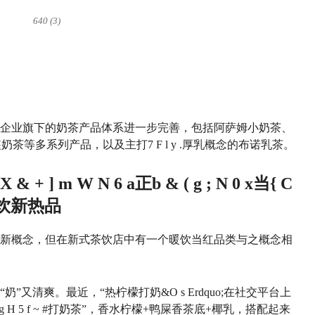
640 (3)
企业旗下的奶茶产品体系进一步完善，包括阿萨姆小奶茶、
装奶茶等多系列产品，以及主打
7 F l y .
厚乳概念的布诺乳茶。
X & + ] m W N 6 a
正
b & ( g ; N 0 x
当
{ C
饮新热品
新概念，但在新式茶饮店中有一个暖饮当红品类与之概念相
奶”又清爽。最近，“热柠檬打奶&
O s E
rdquo;在社交平台上
g H 5 f ~ #
打奶茶”，香水柠檬+鸭屎香茶底+椰乳，搭配起来