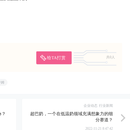
给TA打赏
共0人
萨姆
企业动态
行业新闻
办？
超巴奶，一个在低温奶领域充满想象力的细
分赛道？
2022-11-21 8:47:42