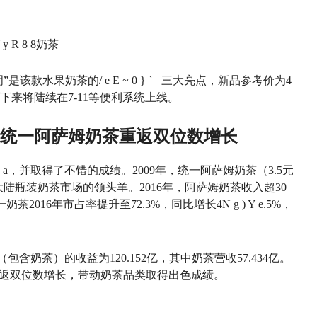
 y R 8 8
奶茶
明”是该款水果奶茶的
/ e E ~ 0 } ` =
三大亮点，新品参考价为4
接下来将陆续在7-11等便利系统上线。
，统一阿萨姆奶茶重返双位数增长
 a
，并取得了不错的成绩。2009年，统一阿萨姆奶茶（3.5元
陆瓶装奶茶市场的领头羊。2016年，阿萨姆奶茶收入超30
奶茶2016年市占率提升至72.3%，同比增长4
N g ) Y e
.5%，
（包含奶茶）的收益为120.152亿，其中奶茶营收57.434亿。
返双位数增长，带动奶茶品类取得出色成绩。