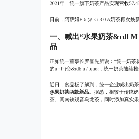
2021年，统一旗下奶茶产品实现营收57
日前，阿萨姆
E 6 @ k i 3 0 A
奶茶再次焕
一、喊出“水果奶茶&rd
l M
品
正如统一董事长罗智先所说：“统一奶茶就
的
u : P )
命&rd
b u / .
quo;，统一奶茶陆续推
近日，食品板了解到，统一企业喊出奶茶
@
果奶茶两款新品
。据悉，相较于传统奶
茶、闽南铁观音乌龙茶，同时添加真实果