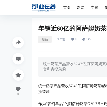
首页
新闻
专题
年销近60亿的阿萨姆奶
0
145
新品
3 年前
统一奶茶产品营收57.43亿,阿萨姆
音和青提茉莉
统一奶茶产品营收57.43亿,阿萨姆奶茶
提茉莉
0
作为“梦幻单品”的阿萨姆奶茶
G % 3 5 * F