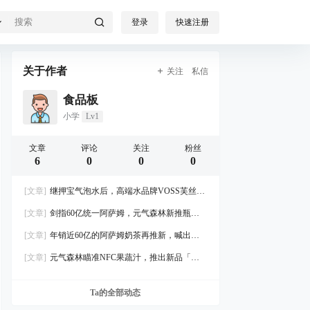
登录
快速注册
关于作者
关注
私信
食品板
小学
Lv1
文章
评论
关注
粉丝
6
0
0
0
[文章]
继押宝气泡水后，高端水品牌VOSS芙丝再
推10元水！
[文章]
剑指60亿统一阿萨姆，元气森林新推瓶装
奶茶！
[文章]
年销近60亿的阿萨姆奶茶再推新，喊出奶
茶新概念！
[文章]
元气森林瞄准NFC果蔬汁，推出新品「疯
狂蔬出」
Ta的全部动态