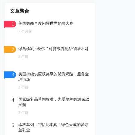
文章聚合
美国奶酪再度闪耀世界奶酪大赛
1
7 个月前
绿岛珍乳 · 爱尔兰可持续乳制品保障计划
2
2 年前
美国持续供应获奖级的优质奶酪，服务全
3
球市场
3 年前
国家级乳品草饲标准，为爱尔兰奶源保驾
4
护航
2 年前
珍稀草饲，“乳”此本真！绿色天成的爱尔
5
兰乳业