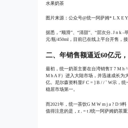
水果奶茶
图片来源：公众号@统一阿萨姆
* L X E Y
据悉，“顺滑”、“清甜”、“层次分
. J n k –
元/瓶/450ml，目前已在线上平台开售，
二、年销售额逼近60亿元
最初，统一奶茶主要在台湾销售
T 7 M h ^
M h A F
）进入大陆市场，并迅速成长为大
亿。尼尔森资料显
F C = ] B / / ` W
示，统一
稳居市场第一。
而2021年，统一茶饮
G M W m j a ? D 9
料
值得注意的是，
z . = t J
统一阿萨姆奶茶重