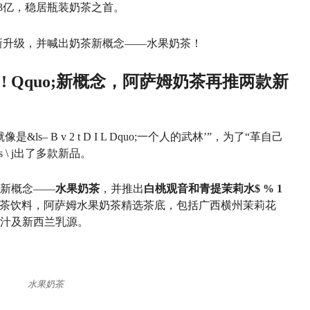
.43亿，稳居瓶装奶茶之首。
新升级，并喊出奶茶新概念——水果奶茶！
 ! Q
quo;新概念，阿萨姆奶茶再推两款新
像是&ls
– B v 2 t D I L D
quo;一个人的武林’”，为了“革自己
s \ j
出了多款新品。
新概念——
水果奶茶
，并推出
白桃观音和青提茉莉水
$ % 1
茶饮料，阿萨姆水果奶茶精选茶底，包括广西横州茉莉花
汁及新西兰乳源。
水果奶茶