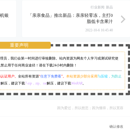
行业新闻
新品
有机银
「亲亲食品」推出新品：亲亲轻零冻，主打0
脂低卡含果汁
2022-10-6 16:45:40
重要声明
理员，
我们会第一时间进行审核删除。站内资源为网友个人学习或测试研究使
,禁止用于任何商业途径！请在下载24小时内删除！
为认证用户。
全站所有资源
“
任意下免费看
”。
本站资源少部分采用
7z压缩，
为防止
z
解压，建议下载
7-zip
，zip、rar
解压，建议下载
WinRAR
。
因为爱过，所以慈悲；因为懂得，所以宽容
确认修改