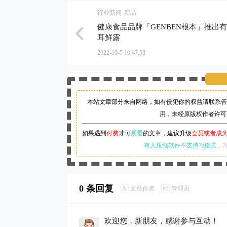
行业新闻
新品
健康食品品牌「GENBEN根本」推出
耳鲜露
2022-10-5 10:47:53
本站文章部分来自网络，如有侵犯你的权益请联系管
用，未经原版权作者许可
如果遇到
付费
才可
观看
的文章，建议升级
会员或者成
有人压缩软件不支持7z格式
，7
0 条回复
A
M
文章作者
管理员
欢迎您，新朋友，感谢参与互动！