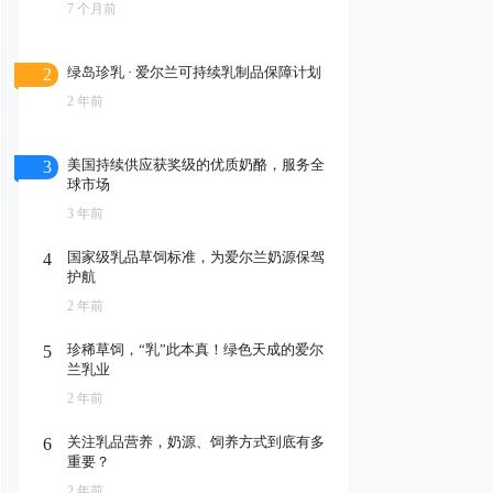
7 个月前
绿岛珍乳 · 爱尔兰可持续乳制品保障计划
2
2 年前
美国持续供应获奖级的优质奶酪，服务全
3
球市场
3 年前
国家级乳品草饲标准，为爱尔兰奶源保驾
4
护航
2 年前
珍稀草饲，“乳”此本真！绿色天成的爱尔
5
兰乳业
2 年前
关注乳品营养，奶源、饲养方式到底有多
6
重要？
2 年前