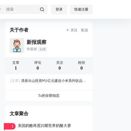
登录
快速注册
关于作者
关注
私信
新报观察
学前班
Lv0
文章
评论
关注
粉丝
1
0
0
0
[文章]
清泉出山投资约1亿元建设小米系列饮品生
产基地
Ta的全部动态
文章聚合
美国奶酪再度闪耀世界奶酪大赛
1