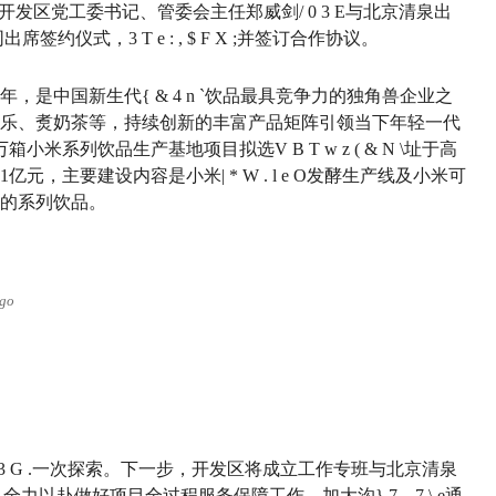
开发区党工委书记、管委会主任郑威剑
/ 0 3 E
与北京清泉出
同出席签约仪式，
3 T e : , $ F X ;
并签订合作协议。
8年，是中国新生代
{ & 4 n `
饮品最具竞争力的独角兽企业之
乐、煑奶茶等，持续创新的丰富产品矩阵引领当下年轻一代
0万箱小米系列饮品生产基地项目拟选
V B T w z ( & N \
址于高
1亿元，主要建设内容是小米
| * W . l e O
发酵生产线及小米可
的系列饮品。
go
3 G .
一次探索。下一步，开发区将成立工作专班与北京清泉
，全力以赴做好项目全过程服务保障工作，加大沟
} 7 _ 7 \ e
通