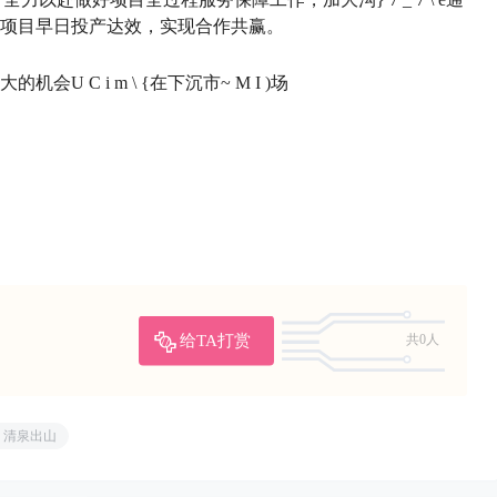
项目早日投产达效，实现合作共赢。
大的机会
U C i m \ {
在下沉市
~ M I )
场
给TA打赏
共0人
清泉出山