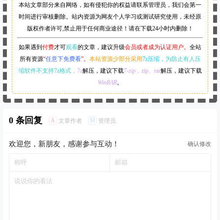
本站文章部分来自网络，如有侵犯你的权益请联系管理员，
我们会第一
时间进行审核删除。站内资源为网友个人学习或测试研究使用，未经原
版权作者许可,禁止用于任何商业途径！请在下载24小时内删除！
如果遇到
付费
才可
观看
的文章，建议升级
会员或者成为认证用户。
全站
所有资源
“
任意下免费看
”。
本站资源少部分采用
7z压缩，
为防止有人压
缩软件不支持7z格式
，7z
解压，建议下载
7-zip
，zip、rar
解压，建议下载
WinRAR
。
0 条回复
A
M
文章作者
管理员
欢迎您，新朋友，感谢参与互动！
确认修改