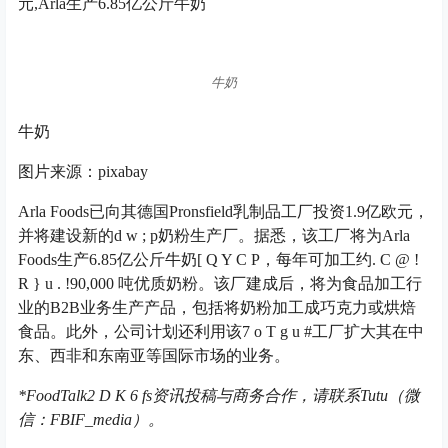
元,Arla生产6.85亿公斤牛奶
牛奶
牛奶
图片来源：pixabay
Arla Foods已向其德国Pronsfield乳制品工厂投资1.9亿欧元，
并将建设新的
d w ; p
奶粉生产厂。据悉，该工厂将为Arla
Foods生产6.85亿公斤牛奶
[ Q Y C P
，每年可加工约
. C @ !
R } u . !
90,000 吨优质奶粉。该厂建成后，将为食品加工行
业的B2B业务生产产品，包括将奶粉加工成巧克力或烘焙
食品。此外，公司计划还利用该
7 o T g u #
工厂扩大其在中
东、西非和东南亚等国际市场的业务。
*FoodTalk
2 D K 6 f
s资讯投稿与商务合作，请联系Tutu（微
信：FBIF_media）。