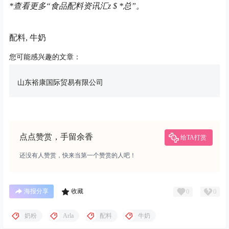
*查看更多“食品配料资讯汇
z $ *
总”。
配料, 牛奶
您可能感兴趣的文章：
山东裕康国际贸易有限公司
点点赞赏，手留余香
给TA打赏
还没有人赞赏，快来当第一个赞赏的人吧！
0
0
海报分享
收藏
奶粉
Arla
配料
牛奶