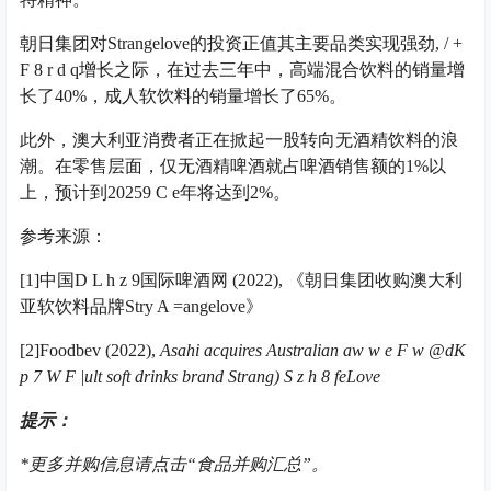
朝日集团对Strangelove的投资正值其主要品类实现强劲
, / +
F 8 r d q
增长之际，在过去三年中，高端混合饮料的销量增
长了40%，成人软饮料的销量增长了65%。
此外，澳大利亚消费者正在掀起一股转向无酒精饮料的浪
潮。在零售层面，仅无酒精啤酒就占啤酒销售额的1%以
上，预计到2025
9 C e
年将达到2%。
参考来源：
[1]中国
D L h z 9
国际啤酒网 (2022)
, 《
朝日集团收购澳大利
亚软饮料品牌Str
y A =
angelove》
[2]Foodbev (2022),
Asahi acquires Australian a
w w e F w @
d
K
p 7 W F |
ult soft drinks brand Strang
) S z h 8 f
eLove
提示：
*
更多并购信息请
点击“食品并购汇总”。