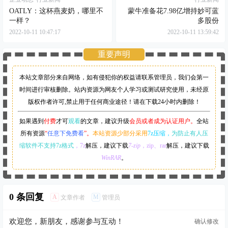
OATLY：这杯燕麦奶，哪里不
蒙牛准备花7.98亿增持妙可蓝
一样？
多股份
2022-10-11 10:47:17
2022-10-11 13:59:42
重要声明
本站文章部分来自网络，如有侵犯你的权益请联系管理员，
我们会第一
时间进行审核删除。站内资源为网友个人学习或测试研究使用，未经原
版权作者许可,禁止用于任何商业途径！请在下载24小时内删除！
如果遇到
付费
才可
观看
的文章，建议升级
会员或者成为认证用户。
全站
所有资源
“
任意下免费看
”。
本站资源少部分采用
7z压缩，
为防止有人压
缩软件不支持7z格式
，7z
解压，建议下载
7-zip
，zip、rar
解压，建议下载
WinRAR
。
0 条回复
A
M
文章作者
管理员
欢迎您，新朋友，感谢参与互动！
确认修改