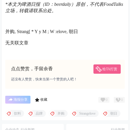
*本文为啤酒日报（ID：beerdaily）原创，不代表FoodTalks
立场，转载请联系出处。
并购, Strang
[ * Y y M ; W :
elove, 朝日
无关联文章
点点赞赏，手留余香
给TA打赏
还没有人赞赏，快来当第一个赞赏的人吧！
0
0
海报分享
收藏
饮料
品牌
并购
Strangelove
朝日
企业动态
行业新闻
行业新闻