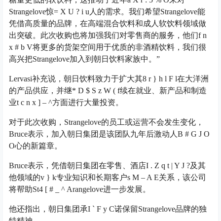
Strangelove惊
= X U ? i u
人的需求。我们希望Strangelove能
凭借高质量的品牌，在高端混合饮料和成人软饮料领域做
出突破。此次收购也将加强我们对零售商的服务，他们
f n
x # b V
将更多的货架空间用于优质的非酒精饮料，我们很
高兴把Strangelove加入到朝日饮料家族中。”
Lervasi补充说，朝日饮料致力于扩大其
8 r } h l F l
在大洋洲
的产品供应，并继
* D $ S z W ( f
续在就业、新产品和制造
业
t c n x ] – ^
方面进行大量投资。
对于此次收购，Strangelove的员工或运营不会发生变化，
Bruce表示，加入朝日集团是该团队九年后激动人
B # G J O
O
心的新篇章。
Bruce表示，凭借朝日集团在零售、酒店
I . Z q t | Y J ?
及其
他领域的
v } k
专业知识和长期客户
s M – A E
关系，该公司
将帮助St
4 [ # _ ^ A
rangelove进一步发展。
他还指出，朝日集团承
I ` F y C
诺保留Strangelove品牌的独
特精神。