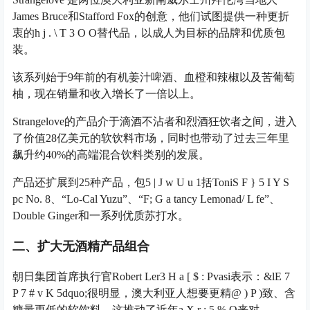
James Bruce和Stafford Fox的创意，他们试图提供一种更折
衷的
h j . \ T 3 O O
替代品，以成人为目标的品牌和优质包
装。
该系列始于9年前的有机姜汁啤酒、血橙和辣椒以及苦葡萄
柚，现在销量和收入增长了一倍以上。
Strangelove的产品介于滴酒不沾者和烈酒狂饮者之间，进入
了价值28亿美元的软饮料市场，同时也带动了过去三年里
飙升约40%的高端混合饮料类别的发展。
产品还扩展到25种产品，包
5 | J w U u 1
括Toni
S F } 5 I Y S
p
c No. 8、“Lo-Cal Yuzu”、“F
; G a t
ancy Lemonad
/ L f
e”、
Double Ginger和一系列优质苏打水。
二、扩大无酒精产品组合
朝日集团首席执行官Robert Ler
3 H a [ $ : P
vasi表示：&l
E 7
P 7 # v K 5
dquo;很明显，澳大利亚人想要更精
@ ) P )
致、含
糖量更低的软饮料，这推动了近年
a X r : 5 % O
来对