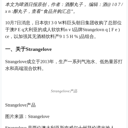
本文为啤酒日报原创，作者：酒酿丸子，
编辑：酒
@ l 0 7 /
x n :
酿丸子，
查看“食品并购汇总”。
10月7日消息，日本饮
f 3 0 W
料巨头朝日集团收购了总部位
于澳
P E q
大利亚的成人软饮料
n v I
品牌Strangelov
n q [ F e )
c
e，以加强其无酒精饮料产
9 1 5 H % j
品组合。
一、关于Strangelove
Strangelove成立于2013年，生产一系列气泡水、低热量苏打
水和高端混合饮料。
Strangelove产品
Strangelove产品
图片来源：Strangelove
Strangelove 是两位澳大利亚新南威尔士州拜伦湾当地人