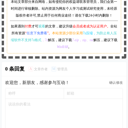
本站文章部分来自网络，如有侵犯你的权益请联系管理员，
我们会第一
时间进行审核删除。站内资源为网友个人学习或测试研究使用，未经原
版权作者许可,禁止用于任何商业途径！请在下载24小时内删除！
如果遇到
付费
才可
观看
的文章，建议升级
会员或者成为认证用户。
全站
所有资源
“
任意下免费看
”。
本站资源少部分采用
7z压缩，
为防止有人压
缩软件不支持7z格式
，7z
解压，建议下载
7-zip
，zip、rar
解压，建议下载
WinRAR
。
0 条回复
A
M
文章作者
管理员
欢迎您，新朋友，感谢参与互动！
确认修改