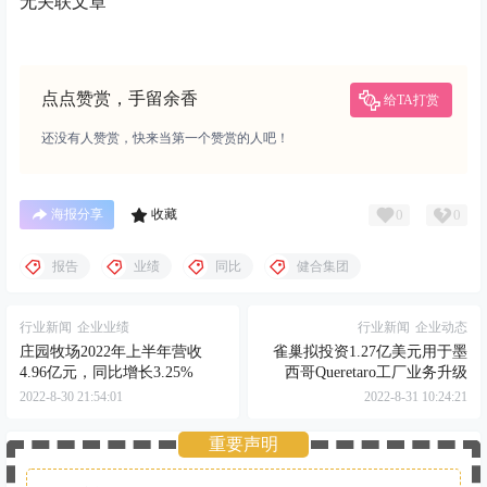
无关联文章
点点赞赏，手留余香
给TA打赏
还没有人赞赏，快来当第一个赞赏的人吧！
0
0
海报分享
收藏
报告
业绩
同比
健合集团
行业新闻
企业业绩
行业新闻
企业动态
庄园牧场2022年上半年营收
雀巢拟投资1.27亿美元用于墨
4.96亿元，同比增长3.25%
西哥Queretaro工厂业务升级
2022-8-30 21:54:01
2022-8-31 10:24:21
重要声明