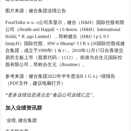
图片来源：健合集团业绩公告
FoodTalk
n w u –
s公司库显示，健合（H&H）国际控股有限
公司
（Health and Happi
E + i b &
ness（H&H）International
Holdi
; * R ,
ngs Limited），简称健合（H&
U l p L 9 J
f
amp;H）国际控股、H
W o 0
&amp
^ I J R x [
;H国际控股或健
合集团，成立于1999年
/ { & t \
， 2010年12月17日在香港交
易所主板上市（股票代码：1112）。前身为合生元国际控
股有限公司，简称合生元（Biostime）。
参考来源：
健合集团2022年半年度业
B 1 G o j ~
绩报告
（PDF文件，建议电脑打开）
*
更多业绩信息请点击“食品公司业绩汇总”。
加入业绩资讯群
业绩, 健合集团