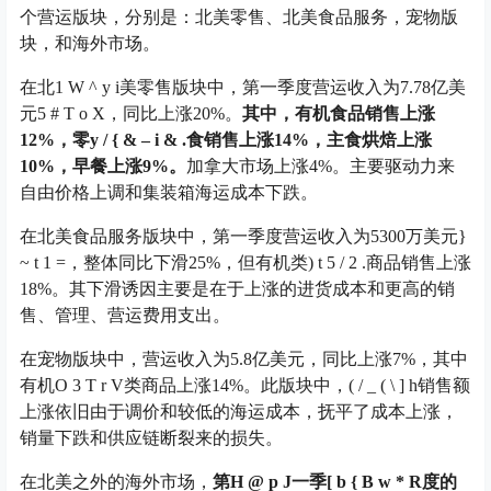
个营运版块，分别是：北美零售、北美食品服务，宠物版
块，和海外市场。
在北
1 W ^ y i
美零售版块中，第一季度营运收入为7.78亿美
元
5 # T o X
，同比上涨20%。
其中，有机食品销售上涨
12%，零
y / { & – i & .
食销售上涨14%，主食烘焙上涨
10%，早餐上涨9%。
加拿大市场上涨4%。主要驱动力来
自由价格上调和集装箱海运成本下跌。
在北美食品服务版块中，第一季度营运收入为5300万美元
}
~ t 1 =
，整体同比下滑25%，但有机类
) t 5 / 2 .
商品销售上涨
18%。其下滑诱因主要是在于上涨的进货成本和更高的销
售、管理、营运费用支出。
在宠物版块中，营运收入为5.8亿美元，同比上涨7%，其中
有机
O 3 T r V
类商品上涨14%。此版块中，
( / _ ( \ ] h
销售额
上涨依旧由于调价和较低的海运成本，抚平了成本上涨，
销量下跌和供应链断裂来的损失。
在北美之外的海外市场，
第
H @ p J
一季
[ b { B w * R
度的