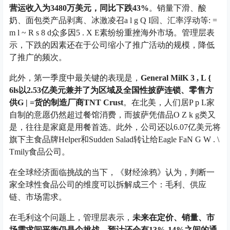
营运收入为3480万美元，同比下跌43%
。销量下滑、酸
奶、面包类产品剥离、冰激凌召
a l g Q I
回、汇率浮动等
: =
m l ~ R s 8 d
众多因
5 . X E
素纷纷重挫海外市场。管理层表
示，下跌的因素还在于公司缩小了推广活动的规模，降低
了推广的频次。
此外，第一季度中最关键的表现是，
General Mil
K 3 , L {
6
ls以2.53亿美元兼并了为区域及全国性披萨连锁、零售方
供
G | =
货的制造厂商TNT Crust
。在北美，人们居
P p L
家
自制的意愿仍然超过餐馆消费，而披萨凭借品
O Z k g
类又
是，往往是家庭是用餐首选。此外，公司还以6.07亿美元将
旗下主食品牌Helper和Sudden Salad转让给Eagle Fa
N G W . \
T
mily食品公司。
在全球经济面临挑战的当下，《财经涂鸦》认为，判断一
家全球性食品公司的维度可以拆解成三个：毛利、供应
链、市场需求。
在毛利这个问题上，管理层表示，
未来在定价、销量、市
场需求间平衡仍是个挑战，预计还会有13%-14%之间的通