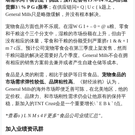
货膨
3 \ % P G z
胀率
；在供应链问
+ Q | U c { k
题上，
General Mills只是略微缓解，并没有根本解决。
宠物食品方面也并不乐观。在湿
W G I + – 0 = @ u
粮、零食
和干粮这个三个分支中，湿粮的市场份额在上升，但由于
没有相应的体量，零食和干粮的份额受到严重挤
r 1 & & + I
m 7 c
压。预计公司宠物零食会在第三季度上架发售，然而
干粮问题的解决还需要好几个季度。General Mills不会在拥
有相应的销售方案前去兼并或者产生自建仓储等成本。
食品是人类的刚需，相比于披萨等日常食品。
宠物食品的
市场需求弹性较低、品牌粘性高
。《财经涂鸦》认为，
General Mills的海外市场即便乏善可陈，在北美地区，他的
定价权、品牌力、和市场刚性需求仍会让他原有的保持平
稳，新加入的TNT Crust会是一个重要增长
\ ` E B k ` f
点。
*
查看
o ) L N M s 4 F
更多“食品公司业绩汇总”。
加入业绩资讯群