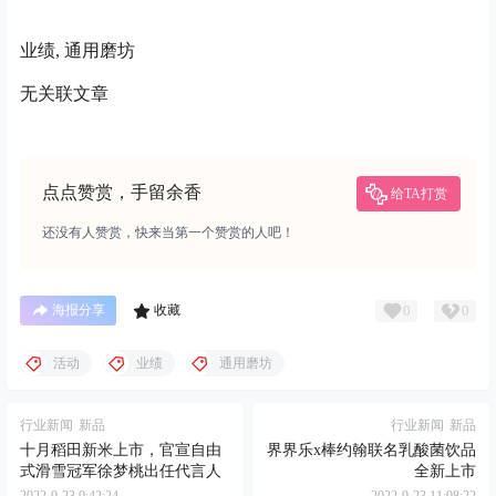
业绩, 通用磨坊
无关联文章
点点赞赏，手留余香
给TA打赏
还没有人赞赏，快来当第一个赞赏的人吧！
0
0
海报分享
收藏
活动
业绩
通用磨坊
行业新闻
新品
行业新闻
新品
十月稻田新米上市，官宣自由
界界乐x棒约翰联名乳酸菌饮品
式滑雪冠军徐梦桃出任代言人
全新上市