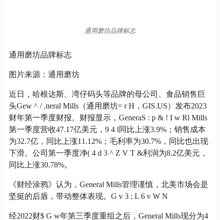
通用磨坊品牌标志
通用磨坊品牌标志
图片来源：通用磨坊
近日，哈根达斯、湾仔码头等品牌的母公司、食品销售巨
头Ge
w ^ / .
neral Mills（通用磨坊
= r H
，GIS.US）发布2023
财年第一季度财报。财报显示，Genera
S : p & ! I w R
l Mills
第一季度营收47.17亿美元，
9 4 l
同比上涨3.9%；销售成本
为32.7亿，同比上涨11.12%；毛利率为30.7%，同比也出现
下滑。公司第一季度净
( 4 d 3 ^ Z V T &
利润为8.2亿美元，
同比上涨30.78%。
《财经涂鸦》认为，General Mills管理谨慎，北美市场会是
坚挺的后盾，带动整体表现。
G v 3 ; L 6 v W N
经2022财
$ G w
年第三季度重组之后，General Mills现分为4