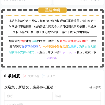
2022-9-23 9:42:24
2022-9-23 11:08:22
重要声明
本站文章部分来自网络，如有侵犯你的权益请联系管理员，
我们会第一
时间进行审核删除。站内资源为网友个人学习或测试研究使用，未经原
版权作者许可,禁止用于任何商业途径！请在下载24小时内删除！
如果遇到
付费
才可
观看
的文章，建议升级
会员或者成为认证用户。
全站
所有资源
“
任意下免费看
”。
本站资源少部分采用
7z压缩，
为防止有人压
缩软件不支持7z格式
，7z
解压，建议下载
7-zip
，zip、rar
解压，建议下载
WinRAR
。
0 条回复
A
M
文章作者
管理员
欢迎您，新朋友，感谢参与互动！
确认修改