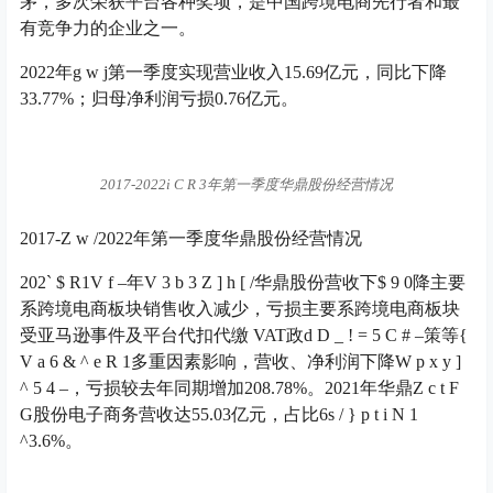
茅，多次荣获平台各种奖项，是中国跨境电商先行者和最
有竞争力的企业之一。
2022年
g w j
第一季度实现营业收入15.69亿元，同比下降
33.77%；归母净利润亏损0.76亿元。
2017-2022
i C R 3
年第一季度华鼎股份经营情况
2017-
Z w /
2022年第一季度华鼎股份经营情况
202
` $ R
1
V f –
年
V 3 b 3 Z ] h [ /
华鼎股份营收下
$ 9 0
降主要
系跨境电商板块销售收入减少，亏损主要系跨境电商板块
受亚马逊事件及平台代扣代缴 VAT政
d D _ ! = 5 C # –
策等
{
V a 6 & ^ e R 1
多重因素影响，营收、净利润下降
W p x y ]
^ 5 4 –
，亏损较去年同期增加208.78%。2021年华鼎
Z c t F
G
股份电子商务营收达55.03亿元，占比6
s / } p t i N 1
^
3.6%。