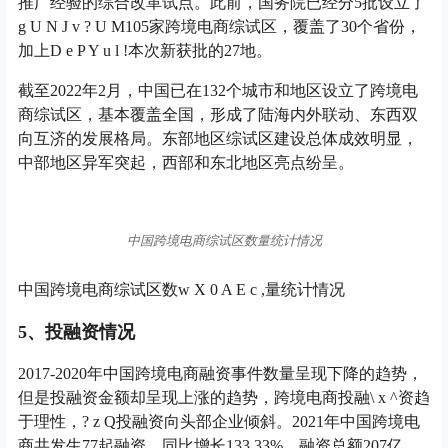
推广经验的综合改革试点。此前，国务院已经分5批设立了
g U N J v ? U M
105家跨境电商综试区，覆盖了30个省份，
加上
D e P Y u l !
本次新获批的27地。
截至2022年2月，中国已在132个城市和地区设立了跨境电
商综试区，基本覆盖全国，形成了陆海内外联动、东西双
向互济的发展格局。东部地区综试区建设总体成效明显，
中部地区异军突起，西部和东北地区亮点纷呈。
中国跨境电商综试区数量统计情况
中国跨境电商综试区数
w X 0 A E c ,
量统计情况
5、投融资情况
2017-2020年中国跨境电商融资事件数量呈现下降的趋势，
但是投融资金额却呈现上涨的趋势，跨境电商投融
\ x ^
资趋
于理性，
? z Q
投融资向头部企业倾斜。2021年中国跨境电
商共发生77起融资，同比增长133.33%。融资总额207亿