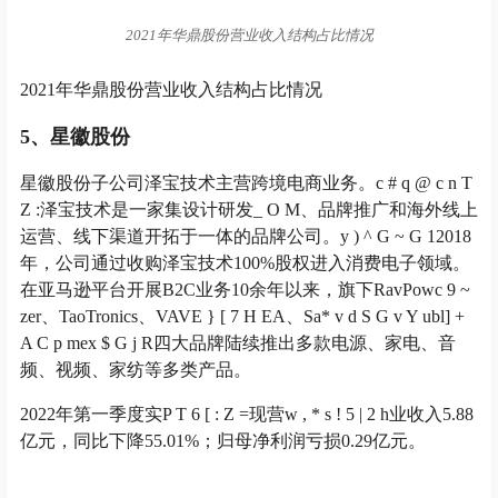
2021年华鼎股份营业收入结构占比情况
2021年华鼎股份营业收入结构占比情况
5、星徽股份
星徽股份子公司泽宝技术主营跨境电商业务。
c # q @ c n T
Z :
泽宝技术是一家集设计研发
_ O M
、品牌推广和海外线上
运营、线下渠道开拓于一体的品牌公司。
y ) ^ G ~ G 1
2018
年，公司通过收购泽宝技术100%股权进入消费电子领域。
在亚马逊平台开展B2C业务10余年以来，旗下RavPow
c 9 ~
z
er、TaoTronics、VAV
E } [ 7 H E
A、Sa
* v d S G v Y u
bl
] +
A C p m
e
x $ G j R
四大品牌陆续推出多款电源、家电、音
频、视频、家纺等多类产品。
2022年第一季度实
P T 6 [ : Z =
现营
w , * s ! 5 | 2 h
业收入5.88
亿元，同比下降55.01%；归母净利润亏损0.29亿元。