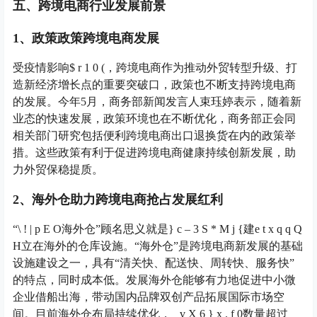
五、跨境电商行业发展前景
1、政策政策跨境电商发展
受疫情影响
$ r 1 0 (
，跨境电商作为推动外贸转型升级、打
造新经济增长点的重要突破口，政策也不断支持跨境电商
的发展。今年5月，商务部新闻发言人束珏婷表示，随着新
业态的快速发展，政策环境也在不断优化，商务部正会同
相关部门研究包括便利跨境电商出口退换货在内的政策举
措。这些政策有利于促进跨境电商健康持续创新发展，助
力外贸保稳提质。
2、海外仓助力跨境电商抢占发展红利
“
\ ! | p E O
海外仓”顾名思义就是
} c – 3 S * M j {
建
e t x q q Q
H
立在海外的仓库设施。“海外仓”是跨境电商新发展的基础
设施建设之一，具有“清关快、配送快、周转快、服务快”
的特点，同时成本低。发展海外仓能够有力地促进中小微
企业借船出海，带动国内品牌双创产品拓展国际市场空
间。目前海外仓布局持续优化，
_ v X 6 } x . f 0
数量超过