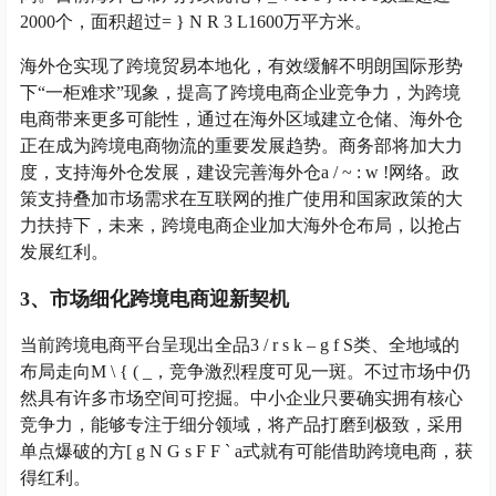
2000个，面积超过
= } N R 3 L
1600万平方米。
海外仓实现了跨境贸易本地化，有效缓解不明朗国际形势
下“一柜难求”现象，提高了跨境电商企业竞争力，为跨境
电商带来更多可能性，通过在海外区域建立仓储、海外仓
正在成为跨境电商物流的重要发展趋势。商务部将加大力
度，支持海外仓发展，建设完善海外仓
a / ~ : w !
网络。政
策支持叠加市场需求在互联网的推广使用和国家政策的大
力扶持下，未来，跨境电商企业加大海外仓布局，以抢占
发展红利。
3、市场细化跨境电商迎新契机
当前跨境电商平台呈现出全品
3 / r s k – g f S
类、全地域的
布局走向
M \ { ( _
，竞争激烈程度可见一斑。不过市场中仍
然具有许多市场空间可挖掘。中小企业只要确实拥有核心
竞争力，能够专注于细分领域，将产品打磨到极致，采用
单点爆破的方
[ g N G s F F ` a
式就有可能借助跨境电商，获
得红利。