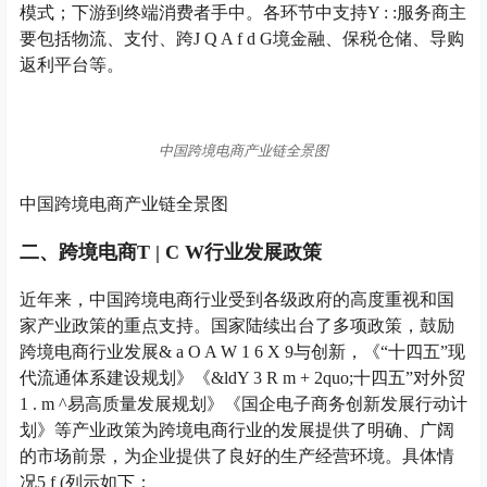
模式；下游到终端消费者手中。各环节中支持
Y : :
服务商主
要包括物流、支付、跨
J Q A f d G
境金融、保税仓储、导购
返利平台等。
中国跨境电商产业链全景图
中国跨境电商产业链全景图
二、跨境电商
T | C W
行业发展政策
近年来，中国跨境电商行业受到各级政府的高度重视和国
家产业政策的重点支持。国家陆续出台了多项政策，鼓励
跨境电商行业发展
& a O A W 1 6 X 9
与创新，《“十四五”现
代流通体系建设规划》《&ld
Y 3 R m + 2
quo;十四五”对外贸
1 . m ^
易高质量发展规划》《国企电子商务创新发展行动计
划》等产业政策为跨境电商行业的发展提供了明确、广阔
的市场前景，为企业提供了良好的生产经营环境。具体情
况
5 f (
列示如下：