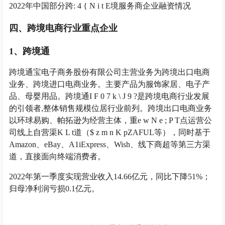
2022年中国部分跨
: 4 { N i t E
境服务商企业融资情况
四、跨境电商行业重点企业
1、跨境通
跨境通宝电子商务股份有限公司主营业务为跨境出口电商
业务、跨境进口电商业务。主要产品为服饰家居、电子产
品、母婴用品。跨境通
I F 0 7 k \ J 9 ?
是跨境电商行业发展
的引领者,整体销售规模位居行业前列。跨境出口电商业务
以环球易购、帕拓逊为经营主体，重
e w N e ; P T
点运营公
司线上自营渠
K L t
道（
$ z m n K p
ZAFUL等），同时基于
Amazon、eBay、A1iExpress、Wish、线下商超等第三方渠
道，直接面向终端消费者。
2022年第一季度实现营业收入14.66亿元，同比下降51%；
归母净利润亏损0.1亿元。