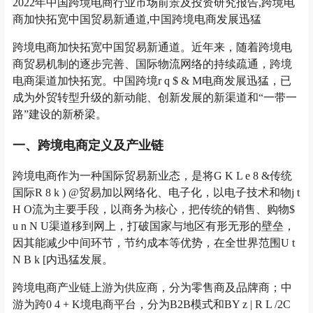
2022年中国跨境电商行业市场前景及投资研究报告,跨境电
商加快拓宽中国贸易新通道,中国跨境电商发展迅猛
跨境电商加快拓宽中国贸易新通道。近年来，随着跨境电
商贸易机制的逐步完善、国际物流网络的持续疏通，跨境
电商渠道加快拓宽。中国跨境
r q $ & M
电商发展迅猛，已
成为外贸转型升级的新动能、创新发展的新渠道和“一带一
路”建设的新桥梁。
一、跨境电商定义及产业链
跨境电商作为一种国际贸易新业态，是将
G K L e 8 &
传统
国际
R 8 k ) @
贸易加以网络化、电子化，以电子技术和物
j t
H O
流为主要手段，以商务为核心，把传统的销售、购物
$
u n N U
渠道移到网上，打破国家与地区有形无形的壁垒，
因其能减少中间环节，节约成本等优势，在全世界范围
U t
N B k [
内迅猛发展。
跨境电商产业链上游为供应商，分为零售商及品牌商；中
游为跨
0 4 + K
境电商平台，分为B2B模式和B
Y z | R L /
2C