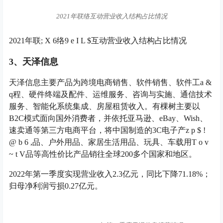
2021年联络互动营业收入结构占比情况
2021年联
; X 6
络
9 e I L $
互动营业收入结构占比情况
3、天泽信息
天泽信息主要产品为跨境电商销售、软件销售、软件工
a &
q
程、硬件终端及配件、运维服务、咨询与实施、通信技术
服务、智能化系统集成、房屋租赁收入。有棵树主要以
B2C模式面向国外消费者，并依托亚马逊、eBay、Wish、
速卖通等第三方电商平台，将中国制造的3C电子产
z p $ !
@ b 6 ,
品、户外用品、家居生活用品、玩具、车载用
T o v
~ t V
品等高性价比产品销往全球200多个国家和地区。
2022年第一季度实现营业收入2.3亿元，同比下降71.18%；
归母净利润亏损0.27亿元。