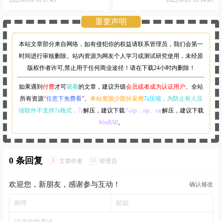
2022-8-19 18:17:45
2022-8-20 10:14:45
重要声明
本站文章部分来自网络，如有侵犯你的权益请联系管理员，
我们会第一
时间进行审核删除。站内资源为网友个人学习或测试研究使用，未经原
版权作者许可,禁止用于任何商业途径！请在下载24小时内删除！
如果遇到
付费
才可
观看
的文章，建议升级
会员或者成为认证用户。
全站
所有资源
“
任意下免费看
”。
本站资源少部分采用
7z压缩，
为防止有人压
缩软件不支持7z格式
，7z
解压，建议下载
7-zip
，zip、rar
解压，建议下载
WinRAR
。
0 条回复
A
M
文章作者
管理员
欢迎您，新朋友，感谢参与互动！
确认修改