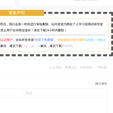
重要声明
理员，
我们会第一时间进行审核删除。站内资源为网友个人学习或测试研究使
,禁止用于任何商业途径！请在下载24小时内删除！
为认证用户。
全站所有资源
“
任意下免费看
”。
本站资源少部分采用
7z压缩，
为防止
z
解压，建议下载
7-zip
，zip、rar
解压，建议下载
WinRAR
。
心之所向，素履以往，生如逆旅，一苇以航
确认修改