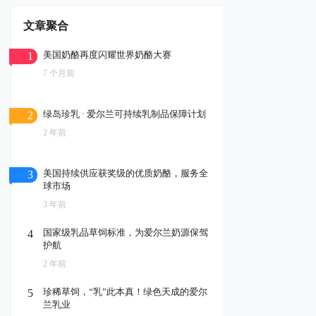
文章聚合
美国奶酪再度闪耀世界奶酪大赛
1
7 个月前
绿岛珍乳 · 爱尔兰可持续乳制品保障计划
2
2 年前
美国持续供应获奖级的优质奶酪，服务全
3
球市场
3 年前
国家级乳品草饲标准，为爱尔兰奶源保驾
4
护航
2 年前
珍稀草饲，“乳”此本真！绿色天成的爱尔
5
兰乳业