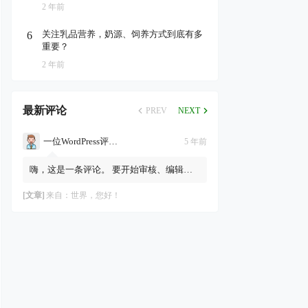
2 年前
关注乳品营养，奶源、饲养方式到底有多
6
重要？
2 年前
最新评论
PREV
NEXT
一位WordPress评论者
5 年前
嗨，这是一条评论。 要开始审核、编辑及
删除评论，请访问仪表盘的“评论”页面。
评论者头像来自Gravatar。
[文章]
来自：
世界，您好！