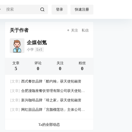
登录
快速注册
关于作者
关注
私信
企媒创氪
小学
Lv1
文章
评论
关注
粉丝
5
0
0
0
[文章]
西式餐饮品牌「酷约翰」获天使轮融资
[文章]
合肥漫咖座餐饮管理有限公司获天使轮融
资
[文章]
新兴咖啡品牌「啡之家」获天使轮融资
[文章]
网红甜品品牌「宫颜榴莲坊」主体公司
「集客众创」完成3000万A轮融资
Ta的全部动态