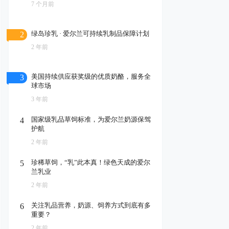
7 个月前
绿岛珍乳 · 爱尔兰可持续乳制品保障计划
2
2 年前
美国持续供应获奖级的优质奶酪，服务全
3
球市场
3 年前
国家级乳品草饲标准，为爱尔兰奶源保驾
4
护航
2 年前
珍稀草饲，“乳”此本真！绿色天成的爱尔
5
兰乳业
2 年前
关注乳品营养，奶源、饲养方式到底有多
6
重要？
2 年前