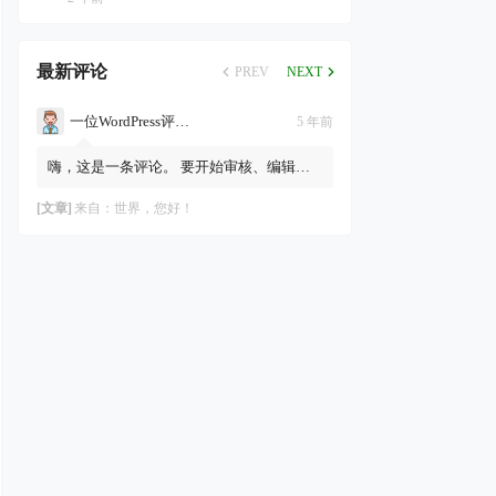
最新评论
PREV
NEXT
一位WordPress评论者
5 年前
嗨，这是一条评论。 要开始审核、编辑及
删除评论，请访问仪表盘的“评论”页面。
评论者头像来自Gravatar。
[文章]
来自：
世界，您好！