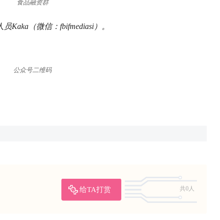
食品融资群
a（微信：fbifmediasi）。
公众号二维码
给TA打赏
共0人