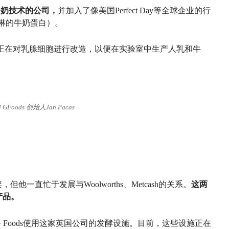
胞牛奶技术的公司，
并加入了像美国Perfect Day等全球企业的行
冰淇淋的牛奶蛋白）。
r Milk，正在对乳腺细胞进行改造，以便在实验室中生产人乳和牛
l GFoods 创始人Jan Pacas
他一直忙于发展与Woolworths、Metcash的关系。
这两
性产品。
ll G Foods使用这家英国公司的发酵设施。目前，这些设施正在