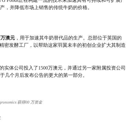
，All G Foods正在构建一流的技术来加速具有可持续和可扩展产
产，并降低市场上销售的传统牛奶的价格。
00万澳元
，用于加速其牛奶替代品的生产。总部位于英国的
借出其精密发酵工厂，以帮助这家羽翼未丰的初创企业扩大其制造
国上市的实体公司投入了1500万澳元，并通过另一家附属投资公司
是定于几个月后发布公告的更大的第一部分。
 Agronomics 获得00 万资金
金