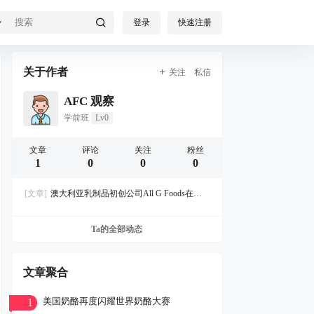
登录
快速注册
关于作者
关注
私信
AFC 观察
学前班
Lv0
文章
评论
关注
粉丝
1
0
0
0
[文章]
澳大利亚乳制品初创公司All G Foods在新
一轮融资中筹集了2500万澳元
Ta的全部动态
文章聚合
美国奶酪再度闪耀世界奶酪大赛
1