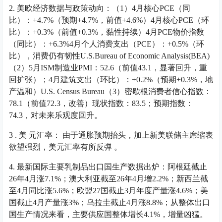
2. 美欧经济数据与政策动向：（1）4月核心PCE（同
比）：+4.7%（预期+4.7%，前值+4.6%）4月核心PCE（环
比）：+0.3%（前值+0.3%，黏性持续）4月PCE物价指数
（同比）：+6.3%4月个人消费支出（PCE）：+0.5%（环
比），消费仍有韧性U.S.Bureau of Economic Analysis(BEA)
（2）5月ISM制造业PMI：52.6（前值43.1，显著回升，重
回扩张）；4月建筑支出（环比）：+0.2%（预期+0.3%，地
产温和）U.S. Census Bureau（3）密歇根消费者信心指数：
78.1（前值72.3，改善）现状指数：83.5；预期指数：
74.3，对未来乐观度回升。
3 . 美 元汇率： 由于通胀预期抬头，加上新美联储主席缩表
欲望强烈，美元汇率有所反弹 。
4. 最新国际主要乳制品出口国生产数据出炉：阿根廷截止
26年4月涨7.1%；澳大利亚截至26年4月增2.2%；新西兰截
至4月同比涨5.6%；欧盟27国截止3月年度产量涨4.6%；美
国截止4月产量涨3%；乌拉圭截止4月涨8.8%；从整体出口
国生产情况来看，主要供应国整体增长4.1%，增量凶猛。