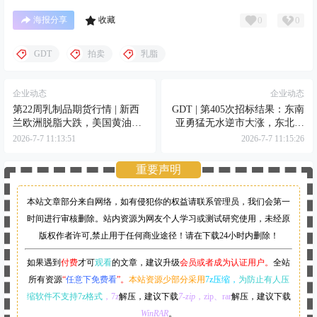
0
0
海报分享
收藏
GDT
拍卖
乳脂
企业动态
企业动态
第22周乳制品期货行情 | 新西
GDT | 第405次招标结果：东南
兰欧洲脱脂大跌，美国黄油强
亚勇猛无水逆市大涨，东北亚
势反弹
低迷奶粉一蹶不振
2026-7-7 11:13:51
2026-7-7 11:15:26
重要声明
本站文章部分来自网络，如有侵犯你的权益请联系管理员，
我们会第一
时间进行审核删除。站内资源为网友个人学习或测试研究使用，未经原
版权作者许可,禁止用于任何商业途径！请在下载24小时内删除！
如果遇到
付费
才可
观看
的文章，建议升级
会员或者成为认证用户。
全站
所有资源
“
任意下免费看
”。
本站资源少部分采用
7z压缩，
为防止有人压
缩软件不支持7z格式
，7z
解压，建议下载
7-zip
，zip、rar
解压，建议下载
WinRAR
。