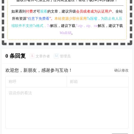
版权作者许可,禁止用于任何商业途径！请在下载24小时内删除！
如果遇到
付费
才可
观看
的文章，建议升级
会员或者成为认证用户。
全站
所有资源
“
任意下免费看
”。
本站资源少部分采用
7z压缩，
为防止有人压
缩软件不支持7z格式
，7z
解压，建议下载
7-zip
，zip、rar
解压，建议下载
WinRAR
。
0 条回复
A
M
文章作者
管理员
欢迎您，新朋友，感谢参与互动！
确认修改