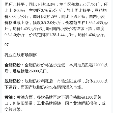
周环比持平，同比下跌13.3%；主产区价格2.35元/公斤，环
比上涨0.9%；主销区2.76元/公 斤，与上周比持平；豆粕均
价3.83元/公斤，周环比跌1.5%，同比下跌20%；国内小麦
价格继续上涨，幅度0.5-2.0分/斤，价格范围在1.36-1.435元/
斤，均价1.403元/斤;3月6日国内小麦价格继续下跌，幅度
0.3-1.0分/斤，价格范围在1.38-1.44元/斤，均价1.404元/斤。
07
乳业在线市场洞察
全脂奶粉
：
全脂奶粉价格逐步走低，本周拍后跌破27000以
后，迅速接近26000关口。
脱脂奶粉：
脱脂奶粉稍涨后，市场难以支撑，总体23000以
下运行，而国产脱脂奶粉也在悄悄涌入市场。
黄油：
黄油方面，餐饮品牌再次下调价格跌破1300元关
口，但依旧限量；工业品牌跟随；国产黄油踊跃报价，成
交较频繁。