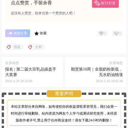
点点赞赏，手留余香
给TA打赏
还没有人赞赏，快来当第一个赞赏的人吧！
0
0
海报分享
收藏
报盘
生鲜
企业动态
企业动态
报名 | 第二届大宗乳品操盘手
期货第10周｜全脂奶粉新低，
大奖赛
无水奶油独涨
2024-2-29 20:24:06
2024-3-10 18:45:46
重要声明
本站文章部分来自网络，如有侵犯你的权益请联系管理员，
我们会第一
时间进行审核删除。站内资源为网友个人学习或测试研究使用，未经原
版权作者许可,禁止用于任何商业途径！请在下载24小时内删除！