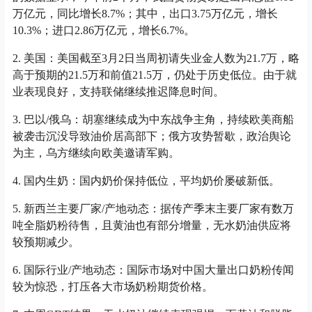
万亿元，同比增长8.7%；其中，出口3.75万亿元，增长
10.3%；进口2.86万亿元，增长6.7%。
2. 美国：美国截至3月2日当周初请失业金人数为21.7万，略
高于预期的21.5万和前值21.5万，仍处于历史低位。由于就
业表现良好，支持联储继续推迟降息时间。
3. 巴以/俄乌：胡塞继续成为中东战争主角，持续欧美商船
被袭击沉没导致油价居高部下；俄方攻势暂歇，政治舆论
为主，乌方继续向欧美邀请军购。
4. 国内生奶：国内奶价保持低位，平均奶价屡破新低。
5. 新西兰主要厂家/产地动态：据传产季末主要厂家有数万
吨全脂奶粉待售，且黄油也有部分增量，无水奶油供应将
较预期减少。
6. 国际行业/产地动态：国际市场对中国大量出口奶粉传闻
较为惊恐，打压各大市场奶粉期货价格。