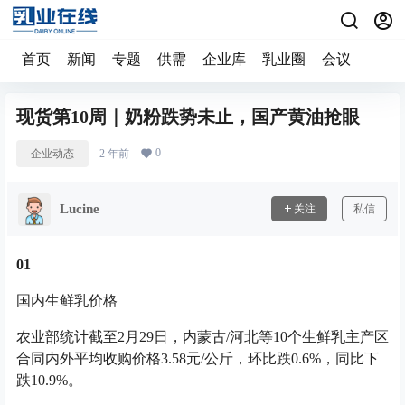
首页
新闻
专题
供需
企业库
乳业圈
会议
现货第10周｜奶粉跌势未止，国产黄油抢眼
0
企业动态
2 年前
Lucine
关注
私信
0
1
国内生鲜乳价格
农业部统计截至2月29日，内蒙古/河北等10个生鲜乳主产区
合同内外平均收购价格3.58元/公斤，环比跌0.6%，同比下
跌10.9%。