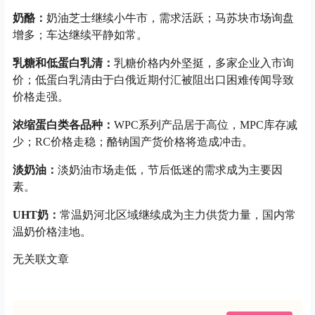
奶酪：
奶油芝士继续小牛市，需求活跃；马苏块市场询盘
增多；车达继续平静如常。
乳糖和低蛋白乳清：
乳糖价格内外坚挺，多家企业入市询
价；低蛋白乳清由于白俄近期付汇被阻出口困难传闻导致
价格走强。
浓缩蛋白类各品种：
WPC系列产品居于高位，MPC库存减
少；RC价格走稳；酪钠国产货价格将造成冲击。
淡奶油：
淡奶油市场走低，节后低迷的需求成为主要因
素。
UHT奶：
常温奶河北区域继续成为主力供货力量，国内常
温奶价格洼地。
无关联文章