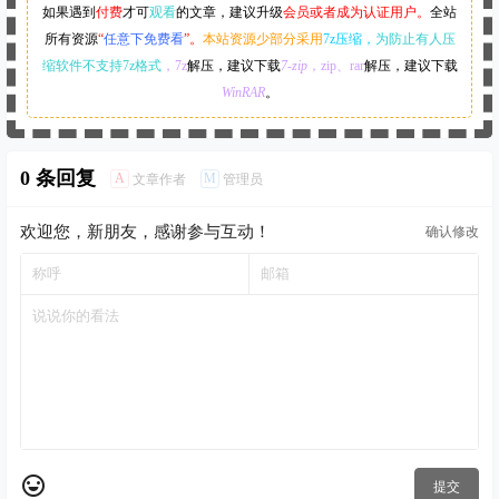
如果遇到
付费
才可
观看
的文章，建议升级
会员或者成为认证用户。
全站
所有资源
“
任意下免费看
”。
本站资源少部分采用
7z压缩，
为防止有人压
缩软件不支持7z格式
，7z
解压，建议下载
7-zip
，zip、rar
解压，建议下载
WinRAR
。
0 条回复
A
M
文章作者
管理员
欢迎您，新朋友，感谢参与互动！
确认修改
提交