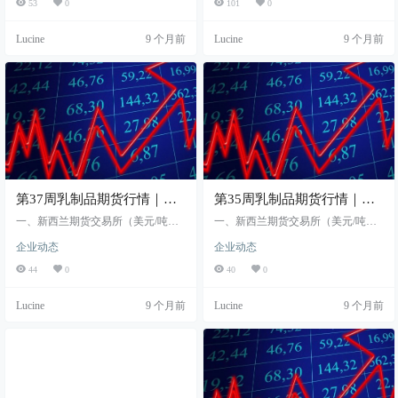
53
0
101
0
上行，预计未来一段时间将围绕10
弹。 202609乳固体围绕9.80附近震
纽币附近波动，新西兰大幅度下调
荡，202809本周上线，起点较前俩
Lucine
9 个月前
Lucine
9 个月前
利率对本币结算的乳固体价格起到
产季大幅度下拉。 二、芝加哥期货
了支撑作用。 二、芝加哥期货交易
交易所（货币单位：美元） 虽然政
所（货币单位：美元） 川普未获和
府停摆，但乳品期货反弹为主，前
平奖后的报复无差别攻击了所有的
期一路暴跌的黄油终于迎来喘息。
大宗商品，甚至包括小分类的乳品
三、欧洲商品期货交易所（欧元/
价格，仅乳清略有抵抗。 三、欧洲
吨） 欧洲乳脂企稳，乳清依旧表现
商品期货交易所（欧元…
较好，但…
第37周乳制品期货行情｜全
第35周乳制品期货行情｜新
球乳脂共振下跌，美国乳清
西兰全脂量价齐缩，各产区
一、新西兰期货交易所（美元/吨）
一、新西兰期货交易所（美元/吨）
一枝独秀
随着新西兰产量的预期不断提高，
黄油共振大跌
新西兰各类品种价格均大幅度下
企业动态
企业动态
而亚洲的消费不确定性逐步增强，
挫，黄油跌幅尤其猛烈，值得注意
大洋洲乳品连续下行。 新产季乳固
的是2509的全脂奶粉持仓量减少严
44
0
40
0
体大幅度下挫，持仓量减少，显示
重，应该是多空买家同时大量平仓
部分投机盘选择了获利了结，对未
导致，而同时202510的开仓飙升，
Lucine
9 个月前
Lucine
9 个月前
来看法的乐观态度开始转变。 二、
显示市场对9月的拍卖的期货走势产
芝加哥期货交易所（货币单位：美
生了强烈分歧。 新产季乳固体一改
元） 核心通胀数据的顽强和就业数
前几周的强劲，本周2609和2709回
据的低迷，严重打击消费品的信
调明显，开仓小幅攀升。 二、芝加
心，除乳清外，各品种全部下跌。
哥期货交易所（货币单位：美元）
三、欧洲商品期货交易所（欧元/
近期美国消费数据低于预期，加上
吨） 产量增加和低价进口品的冲…
奶产量上升，…