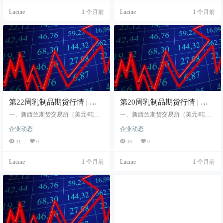
芝加哥期货交易所（货币单位：美
的价位预售部分新年产量的。 乳固
Lucine
1 个月前
Lucine
1 个月前
元） 美国市场主要品种跌多涨少，
体价格随之下行 。 二、芝加哥期货
受就业数据拖累，对消费前景看
交易所（货币单位：美元） 美国乳
淡，仅前期抄底的黄油有所抵抗。
品全盘回落，核心CPI上涨的同时，
三、欧洲商品期货交易所（欧元/
工资收入却在小幅度回落，导致对
吨） 欧洲持续高温，引发下半产季
未来消费看淡。 三、欧洲商品期货
减产猜想，黄油反弹，但脱脂奶粉
交易所（欧元/吨） 本周欧洲黄油稍
受美盘下拉回撤。 欧洲奶酪…
有喘息，尤其是抄底…
第22周乳制品期货行情 | 新
第20周乳制品期货行情 | 新
西兰欧洲脱脂大跌，美国黄
西兰乳脂明显反弹，美国脱
一、新西兰期货交易所（美元/吨）
一、新西兰期货交易所（美元/吨）
油强势反弹
本周新西兰各产品表现不一，脱脂
脂冲高回落
新西兰成为本周全球乳品市场最强
企业动态
企业动态
奶粉大幅度下挫，其它品种各合同
音，各品种均衡向上，虽然小拍黄
期涨跌互现 。 临近本产季结算，乳
油不佳，但期货市场看法不同，前
31
0
30
0
固体价格略有回落 。 二、芝加哥期
期超跌的乳脂2个品种也连续第二周
货交易所（货币单位：美元） 美国
回升 。 新西兰27/28/29下2个产季乳
Lucine
1 个月前
Lucine
1 个月前
市场涨多跌少，乳清粉和三级牛奶
固体价格继续上涨，显示对未来奶
回落，前天品种大幅度反弹，黄油
价回报仍很乐观 。 二、芝加哥期货
尤其突出 。 三、欧洲商品期货交易
交易所（货币单位：美元） 美国乳
所（欧元/吨） 5月上半月奶产量涨
品跌多涨少，冲破历史新高后的脱
势未减，欧洲脱脂奶粉、黄油连续
脂奶粉回调带来了其它的产品的走
回挫，奶价也随之下行。 欧洲奶酪
软，仅黄油表现稍有抵抗 。 三、欧
走势图 奶酪持续…
洲商品期货…