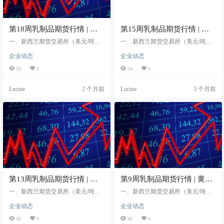
第18周乳制品期货行情 | 新
第15周乳制品期货行情 | 美
西兰黄油无水回暖，美国脱
国脱脂一马当先，新西兰乳
一、新西兰期货交易所（美元/吨）
一、新西兰期货交易所（美元/吨）
脂奶粉冲顶回落
本周新西兰乳品普遍反弹，奶粉维
脂独自下行
新西兰奶粉大幅度反弹，GDT
企业动态
企业动态
持强势外，乳脂也有所回暖 。 新西
拍卖价格远超上周Pulse的表现，给
兰27/28产季乳固体价格持续走高 。
了市场强劲的推升动力，成交量也
59
0
34
0
二、芝加哥期货交易所（货币单
开始提高；二季度乳脂表现不佳，
位：美元） 通胀预期再起，主要乳
不过三季度开始黄油有反弹迹象，
Lucine
2 个月前
Lucine
3 个月前
品价格全盘下挫，近期一直强势的
无水奶油各合同期涨跌不一。
脱脂奶粉也难逃压力，大幅度回撤
本年度乳固体大局已定，下俩产季
。 三、欧洲商品期货交易所（欧元/
涨跌不一。 二、芝加哥期货交易所
吨） 欧洲乳品走势稳健，乳清、脱
（货币单位：美元） 美国脱脂
脂奶粉走强，黄油各合同期表现不
奶粉暴涨，带动四级牛奶随之上
一，总体跌幅趋缓。 欧洲奶酪走势
行，萎靡的奶酪和乳清粉则拉下来
图 黄油的主…
三级牛奶，黄油随其它区域…
第13周乳制品期货行情 | 新
第9周乳制品期货行情 | 黄油
西兰粉油全面回落，欧美乳
脱脂各区域齐涨，新西兰无
一、新西兰期货交易所（美元/吨）
一、新西兰期货交易所（美元/吨）
清强力上攻
新西兰乳品全面回调，虽然新西兰
水逆势独跌
前期跌幅最大的黄油凶猛，涨幅远
企业动态
企业动态
放出脱脂产线加工困难的消息，也
超其它品种，而脱脂也走势不俗，
难挡现货消费的全面疲软，乳脂高
显示该条工艺路线未来将获得更多
40
0
49
0
位回调猛烈，黄油首当其冲 。 乳固
的奶源倾斜 。 乳固体随大宗品上行