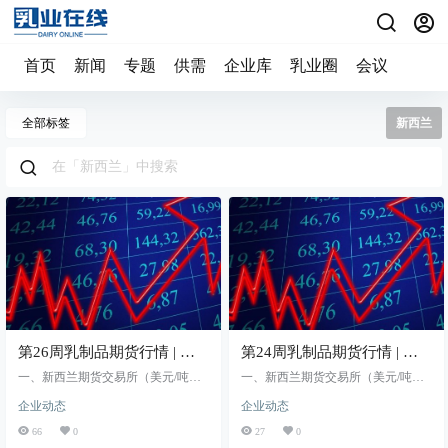
首页
新闻
专题
供需
企业库
乳业圈
会议
全部标签
新西兰
第26周乳制品期货行情 | 气
第24周乳制品期货行情 | 增
候预警新西兰全脂上行，持
产凶猛新西兰乳品回调，加
一、新西兰期货交易所（美元/吨）
一、新西兰期货交易所（美元/吨）
续高温欧洲黄油反弹
新西兰乳品期货有所回暖，全脂奶
息声起欧美乳清下挫
新西兰乳品本周以回落为主，由于
企业动态
企业动态
粉和无水奶油表现较佳，但黄油受
新到货期已经进入新产季，而整体
外盘拖累继续小幅度下滑 。 乳固体
价格相对于新西兰饲养成本还是不
66
0
27
0
价格紧盯全脂奶粉走势反弹。 二、
错的，生产玩家还是有兴趣以目前