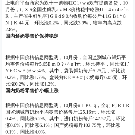
上电商平台商家为双十
一购物狂
C l / w a
欢节提前备货，10
月份，
t , X S
全国生鲜乳
a z M 3
价格稳中略涨
U = 4 m 4 e ` s
R
，主产省生鲜乳平
] G 9 d 9 0
均收购价每公斤4.1
G B i * 8
N { K 4
4 元，环比涨0.2%，同比跌3.9%，
较年内高点跌
2.8%。
国内鲜奶零售价保持稳定
根据中国价格信息网监测，10月份，
全国监测城市鲜奶平
均零售价格每斤5.65
E m O ? \ ^ u ]
元，环比持平，同比涨1.
`
Y 6 C w ^ @ w ;
4%。
其中，袋装鲜奶每斤5.25元，环比跌
0.2%，同比涨1.7%。盒装鲜
E E = + # [ C
奶每斤6.05元，环
比涨0.2%，同比涨1.2%。
国内奶粉零售价小幅上涨
根据中国价格信息网监测，10月份
n T P C q
，
全
q j P ; R 1 R
国监测城市奶粉平均零售价格每斤125.16元，
环比涨
0.4%，同比涨5.2%。
其中，进口奶粉每斤147.57元，环比
涨0.6%，同比涨6.1%；国产奶粉每斤102.75元，环比涨
0.1%，同比涨4.0%。