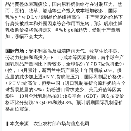
品消费整体表现疲软，国内原料奶供给存在过剩压力。然
而，豆粕、牧草、燃油等生产投入成本增加较多，国际
乳
% y * w D L v / 9
制品价格维持高位，丰产带来的价格下
行势头被成本和外围因素综合作用而扭转，
预计后期生鲜
乳收购价格将保持走
K _ # % b g u
强趋势，受制于产量增
加，涨幅不会太大。
国际市场：
受不利高温及极端降雨天气、牧草生长不良、
劳动力短缺和高投入
e E – I }
成本等因素影响，南半球主产
国乳制品产量同比下降较多，全球供
9 \ Y 7 B 7
应保持低
9 \
0
位，1-9月累计，新西兰牛奶产量较上年同期减5.0%。供
应量的减少加上通
u N Y ,
货膨胀压力，国际乳制品价格仍
s
+ P T V r
处高位，但受中国（进口乳制品折合原料奶约占全
球贸易总量的32%）奶粉进口需求减少、美元升值等因素
影响，10月全球乳制品拍
0 l t h
卖平台（GDT）两次拍卖价
格环比分别跌
/ S Q
4.0%和跌4.8%。
预计后期国际乳制品价
格高位震荡。
▍本文来源：农业农村部市场与信息化司