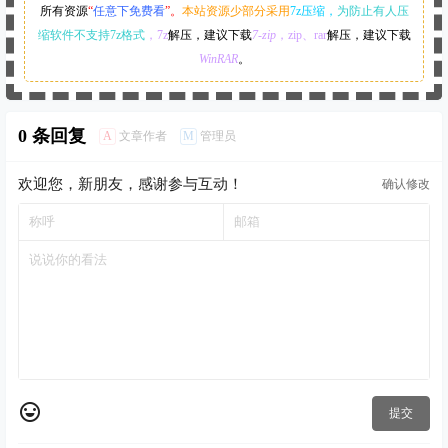
所有资源
“
任意下免费看
”。
本站资源少部分采用
7z压缩，
为防止有人压
缩软件不支持7z格式
，7z
解压，建议下载
7-zip
，zip、rar
解压，建议下载
WinRAR
。
0 条回复
A
M
文章作者
管理员
欢迎您，新朋友，感谢参与互动！
确认修改
提交