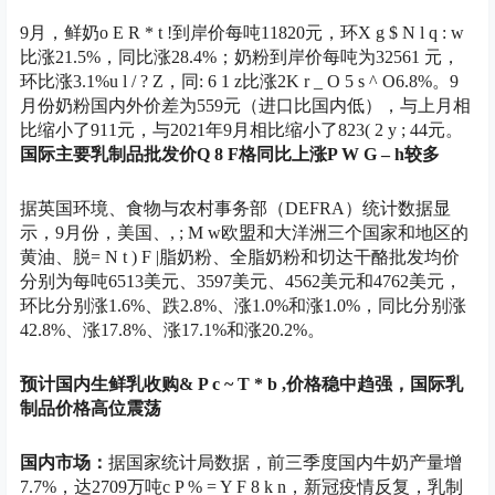
9月，鲜奶
o E R * t !
到岸价每吨11820元，环
X g $ N l q : w
比涨21.5%，同比涨28.4%；奶粉到岸价每吨为32561 元，
环比涨3.1%
u l / ? Z
，同
: 6 1 z
比涨2
K r _ O 5 s ^ O
6.8%。
9
月份奶粉国内外价差为559元（进口比国内低），
与上月相
比缩小了911元，与2021年9月相比缩小了823
( 2 y ; 4
4元。
国际主要乳制品批发价
Q 8 F
格同比上涨
P W G – h
较多
据英国环境、食物与农村事务部（DEFRA）统计数据显
示，9月份，美国、
, ; M w
欧盟和大洋洲三个国家和地区的
黄油、脱
= N t ) F |
脂奶粉、全脂奶粉和切达干酪批发均价
分别为每吨6513美元、3597美元、4562美元和4762美元，
环比分别涨1.6%、跌
2.8%、涨1.0%和涨1.0%，同比分别涨
42.8%、涨17.8%、涨17.1%和涨20.2%。
预计国内生鲜乳收购
& P c ~ T * b ,
价格稳中趋强，国际乳
制品价格高位震荡
国内市场：
据国家统计局数据，前三季度国内牛奶产量增
7.7%，达2709万吨
c P % = Y F 8 k n
，新冠疫情反复，乳制