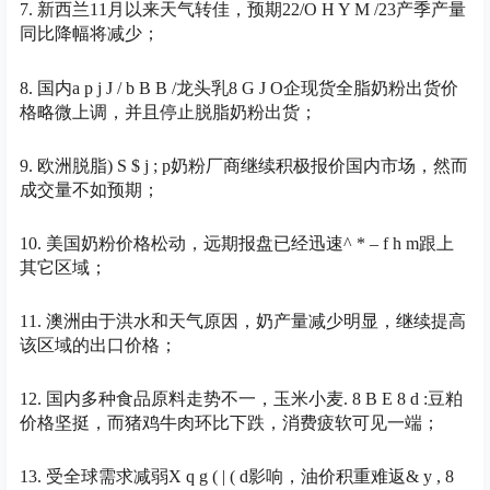
7.
新西兰
11月以来天气转佳，预期22/
O H Y M /
23产季产量
同比降幅将减少；
8. 国内
a p j J / b B B /
龙头乳
8 G J O
企现货全脂奶粉出货价
格略微上调，并且停止脱脂奶粉出货；
9. 欧洲脱脂
) S $ j ; p
奶粉厂商继续积极报价国内市场，然而
成交量不如预期；
10. 美国奶粉价格松动，远期报盘已经迅速
^ * – f h m
跟上
其它区域；
11. 澳洲由于洪水和天气原因，奶产量减少明显，继续提高
该区域的出口价格；
12. 国内多种食品原料走势不一，玉米小麦
. 8 B E 8 d :
豆粕
价格坚挺，而猪鸡牛肉环比下跌，消费疲软可见一端；
13. 受全球需求减弱
X q g ( | ( d
影响，油价积重难返
& y , 8