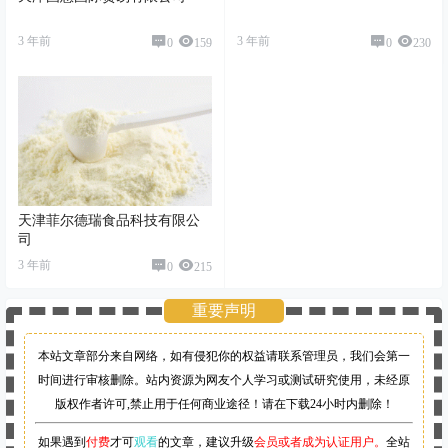
3 年前
3 年前
0
159
0
230
天津菲尔德瑞食品科技有限公
司
3 年前
0
215
重要声明
本站文章部分来自网络，如有侵犯你的权益请联系管理员，
我们会第一
时间进行审核删除。站内资源为网友个人学习或测试研究使用，未经原
版权作者许可,禁止用于任何商业途径！请在下载24小时内删除！
如果遇到
付费
才可
观看
的文章，建议升级
会员或者成为认证用户。
全站