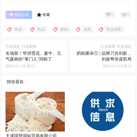
0
0
海报分享
收藏
乳业
乳品
奶粉
拍卖
乳业在线
行业动态
行业新闻
行业新闻
行业动态
名场面！华润雪花、蒙牛、元
奶粉厮杀① | 品牌刀光剑影，
气森林的“掌门人”同框了
剑拔弩张谋胜局
2022-12-1 10:38:13
2022-12-1 14:56:12
猜你喜欢
天津国慧国际贸易有限公司