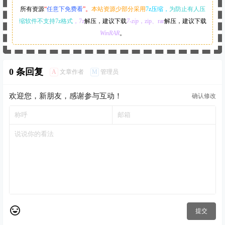
所有资源
“
任意下免费看
”。
本站资源少部分采用
7z压缩，
为防止有人压
缩软件不支持7z格式
，7z
解压，建议下载
7-zip
，zip、rar
解压，建议下载
WinRAR
。
0 条回复
A
M
文章作者
管理员
欢迎您，新朋友，感谢参与互动！
确认修改
提交