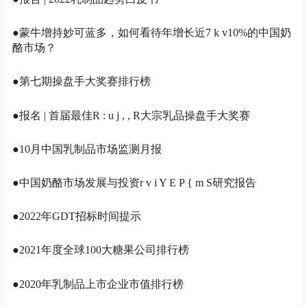
●
蒙牛
增持妙可蓝多，如何看待年增长近
7 k v
10%的中国奶
酪市场？
●第七期操盘手大奖赛排行榜
●报名 | 首届最佳
R : u j , , R
大宗乳品操盘手大奖赛
●10月中国乳制品市场监测月报
●
中国奶酪市场发展与投资
r v i Y E P { m S
研究报告
●2022年GDT
招标
时间提示
●2021年度全球100大糖果公司排行榜
●2020年乳制品上市企业市值排行榜