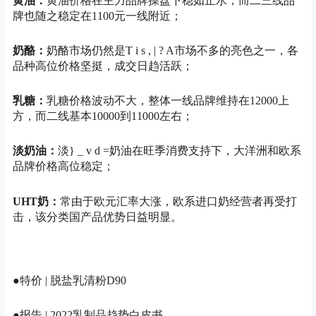
黄油
：
黄油价格在主力品牌操盘下稳如止水，而二三线品
牌也随之稳定在1100元一线附近；
奶酪：
奶酪市场仍然是
T i s , | ? A
市场不多的亮色之一，各
品种高位价格坚挺，成交日趋活跃；
乳糖
：
乳糖
价格波动
不大，整体一线品牌维持在12000上
方，而二线基本10000到11000左右；
淡奶油：
淡
} _ v d =
奶油在旺季消费支持下，大洋洲和欧系
品牌价格高位稳定；
UHT奶：
常由于欧元汇率大涨，欧系进口奶经营者再受打
击，该分类国产品优势日益明显。
●特价 | 脱盐乳清粉D90
●报告 | 2022乳制品趋势白皮书