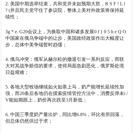
2.
美国中期选举
结束，
共和党
并未如预期大胜，
R S F ! L l
? (
并且民主党守住了参议院，整体上美对外政策将保持延
续性；
3
g * e
.
G20会议
上，为换取中国和诸多发展
0 f } 0 5 h e Q O
中国家在俄乌争端中的让步，美国政经政策作出大幅度让
步，总体中美争端暂时趋缓；
4. 俄乌冲突：俄军从
赫尔松
的撤退引发一系列反应，而
联
大
对其战争赔偿的要求，使得局面急剧恶化，俄罗斯处境
日益艰难；
5. 各地大型牧场继续如火如荼上马，奶
产能
增长延续性加
强，而20条后各地仍在摸索疫情管控方法中，消费反弹未
i /
V
能如期跟上，奶价再次跌至3月新低；
6. 中国三季度奶产量出炉，同比增6.8%，
环比
有所回落，
但总体仍然供过于求；