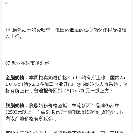
4
；
14. 虽然处于消费旺季，但国内低迷的信心仍然使得价格难
以上行。
07 乳业在线市场洞察
全脂奶粉：
本周拍卖奶粉价格
Y p T 6
均有所上涨，国内
A q
L 0 % o {
诸
p Z B
多加工企业开
s 3 . @ $
始逐步入市采购，价
格有所上行，普遍报价回到315
] ) y 7
00元一线上方；
脱脂奶粉：
脱脂奶粉价格坚挺，主流新西兰品牌仍然在
32500元以上，而由
$ i R m J
于前期欧洲奶粉到货较少，国
内该产地价格有所反弹；