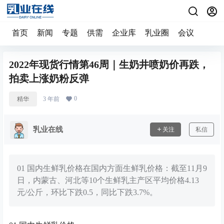
首页
新闻
专题
供需
企业库
乳业圈
会议
2022年现货行情第46周｜生奶井喷奶价再跌，
拍卖上涨奶粉反弹
0
精华
3 年前
乳业在线
关注
私信
01 国内生鲜乳价格在国内方面生鲜乳价格：截至11月9
日，内蒙古、河北等10个生鲜乳主产区平均价格4.13
元/公斤，环比下跌0.5，同比下跌3.7%。